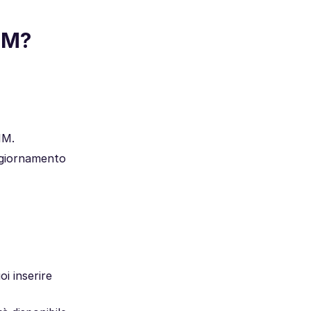
SIM?
IM.
ggiornamento
i inserire