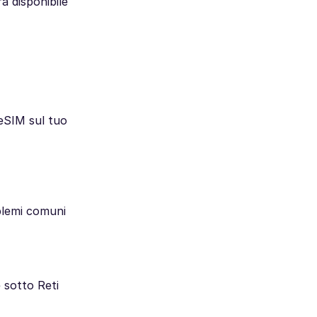
à disponibile
 eSIM sul tuo
oblemi comuni
e sotto Reti