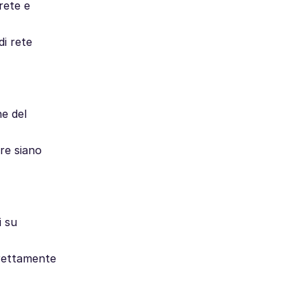
 rete e
di rete
he del
ore siano
i su
rrettamente