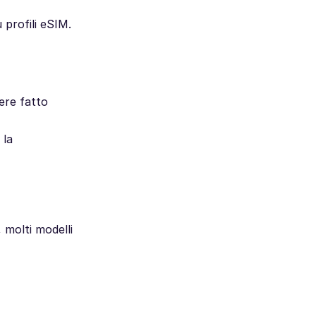
 profili eSIM.
ere fatto
 la
 molti modelli