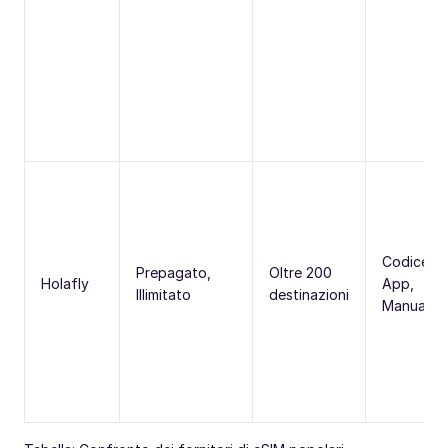
Codice Q
Prepagato,
Oltre 200
Holafly
App,
Illimitato
destinazioni
Manuale