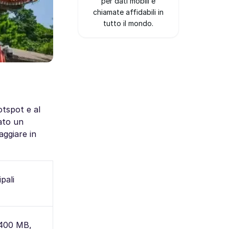
per dati mobili e
chiamate affidabili in
tutto il mondo.
otspot e al
ato un
aggiare in
pali
 400 MB,