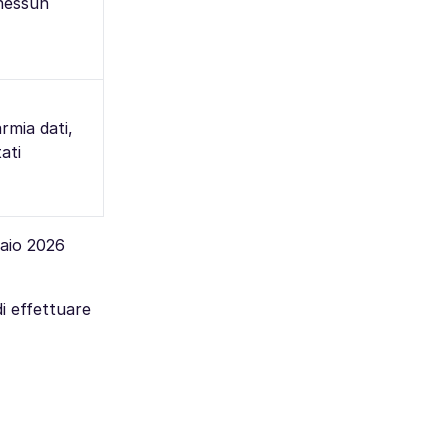
nessun
rmia dati,
tati
nnaio 2026
i effettuare