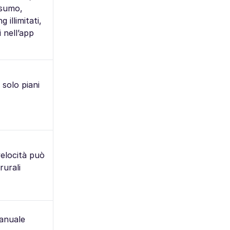
sumo,
 illimitati,
 nell’app
 solo piani
 velocità può
rurali
anuale