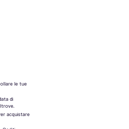
ollare le tue
data di
ltrove.
ver acquistare