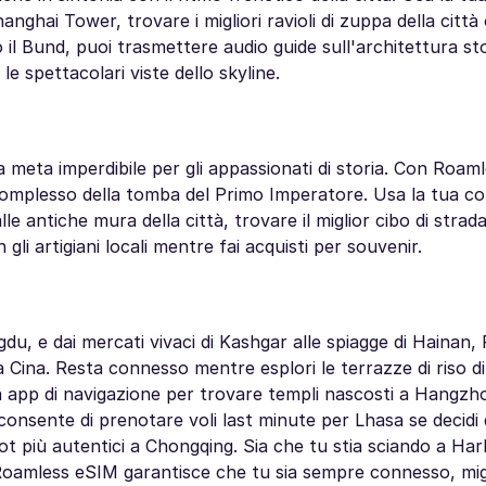
ghai Tower, trovare i migliori ravioli di zuppa della città
 il Bund, puoi trasmettere audio guide sull'architettura st
e spettacolari viste dello skyline.
 meta imperdibile per gli appassionati di storia. Con Roam
ul complesso della tomba del Primo Imperatore. Usa la tua c
le antiche mura della città, trovare il miglior cibo di strad
i artigiani locali mentre fai acquisti per souvenir.
gdu, e dai mercati vivaci di Kashgar alle spiagge di Hainan
la Cina. Resta connesso mentre esplori le terrazze di riso 
 app di navigazione per trovare templi nascosti a Hangzhou
consente di prenotare voli last minute per Lhasa se decidi
t pot più autentici a Chongqing. Sia che tu stia sciando a Har
 Roamless eSIM garantisce che tu sia sempre connesso, mig