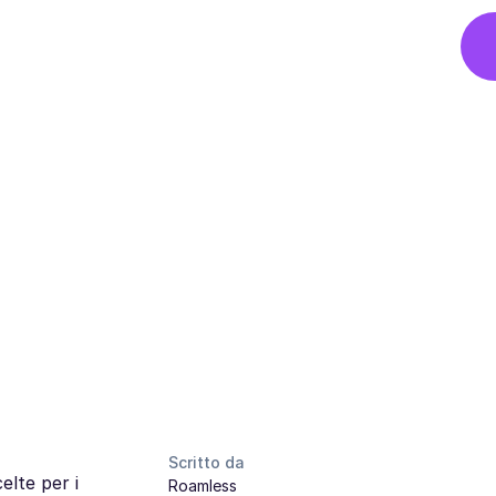
Scritto da
elte per i
Roamless