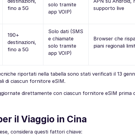
destinazioni,
APN su Android, 
solo tramite
fino a 5G
supporto live
app VOIP)
Solo dati (SMS
190+
e chiamate
Browser che rispa
destinazioni,
solo tramite
piani regionali limi
fino a 5G
app VOIP)
tecniche riportati nella tabella sono stati verificati il 13 ge
iali di ciascun fornitore eSIM.
 aggiornate direttamente con ciascun fornitore eSIM prima d
er il Viaggio in Cina
se, considera questi fattori chiave: