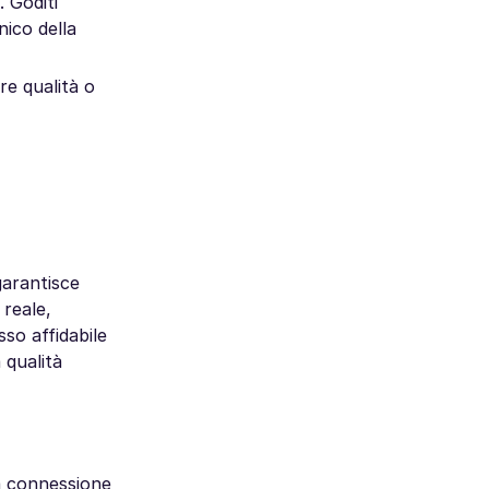
 Goditi
nico della
re qualità o
garantisce
 reale,
sso affidabile
 qualità
ua connessione