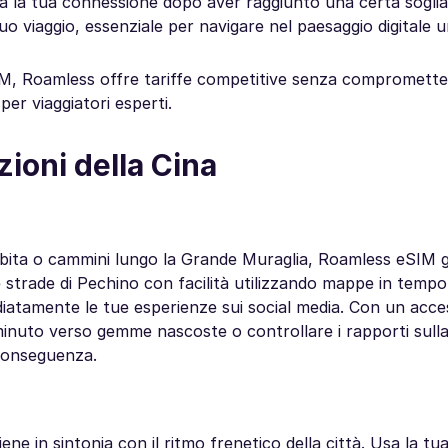
ta la tua connessione dopo aver raggiunto una certa soglia.
uo viaggio, essenziale per navigare nel paesaggio digitale u
 eSIM, Roamless offre tariffe competitive senza compromette
er viaggiatori esperti.
zioni della Cina
roibita o cammini lungo la Grande Muraglia, Roamless eSIM 
 strade di Pechino con facilità utilizzando mappe in tempo
ediatamente le tue esperienze sui social media. Con un acce
minuto verso gemme nascoste o controllare i rapporti sulla
i conseguenza.
ene in sintonia con il ritmo frenetico della città. Usa la t