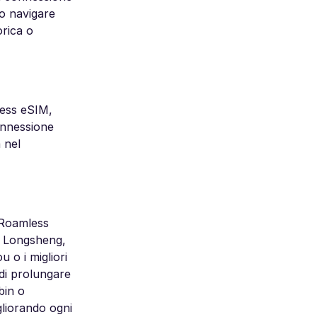
 o navigare
orica o
less eSIM,
onnessione
a nel
, Roamless
di Longsheng,
 o i migliori
 di prolungare
bin o
liorando ogni