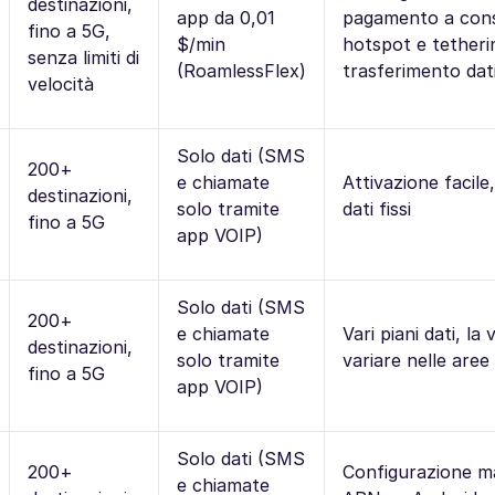
destinazioni,
app da 0,01
pagamento a con
fino a 5G,
$/min
hotspot e tethering
senza limiti di
(RoamlessFlex)
trasferimento dati
velocità
Solo dati (SMS
200+
e chiamate
Attivazione facile,
destinazioni,
solo tramite
dati fissi
fino a 5G
app VOIP)
Solo dati (SMS
200+
e chiamate
Vari piani dati, la
destinazioni,
solo tramite
variare nelle aree 
fino a 5G
app VOIP)
Solo dati (SMS
200+
Configurazione m
e chiamate