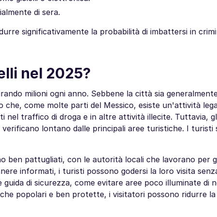
cialmente di sera.
durre significativamente la probabilità di imbattersi in crim
elli nel 2025?
rando milioni ogni anno. Sebbene la città sia generalmente
 che, come molte parti del Messico, esiste un'attività legat
el traffico di droga e in altre attività illecite. Tuttavia, gl
i verificano lontano dalle principali aree turistiche. I turisti
no ben pattugliati, con le autorità locali che lavorano per g
nere informati, i turisti possono godersi la loro visita senz
e guida di sicurezza, come evitare aree poco illuminate di 
tiche popolari e ben protette, i visitatori possono ridurre la