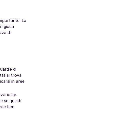
importante. La
ri gioca
zza di
uardie di
ttà si trova
icarsi in aree
zzanotte.
e se questi
aree ben