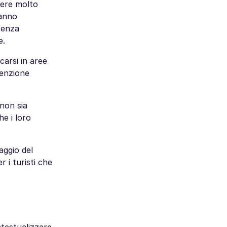
iere molto
hanno
 senza
e.
carsi in aree
tenzione
 non sia
he i loro
iaggio del
 i turisti che