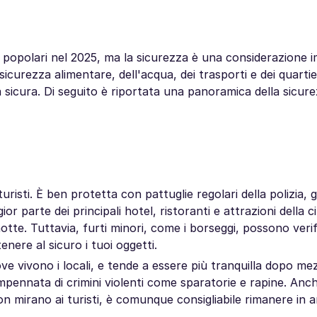
ù popolari nel 2025, ma la sicurezza è una considerazione 
 sicurezza alimentare, dell'acqua, dei trasporti e dei quartie
a sicura. Di seguito è riportata una panoramica della sicure
uristi. È ben protetta con pattuglie regolari della polizia, g
r parte dei principali hotel, ristoranti e attrazioni della ci
notte. Tuttavia, furti minori, come i borseggi, possono verif
nere al sicuro i tuoi oggetti.
e vivono i locali, e tende a essere più tranquilla dopo me
pennata di crimini violenti come sparatorie e rapine. Anch
on mirano ai turisti, è comunque consigliabile rimanere in 