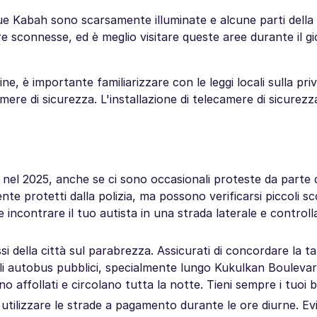
enue Kabah sono scarsamente illuminate e alcune parti della
 sconnesse, ed è meglio visitare queste aree durante il g
e, è importante familiarizzare con le leggi locali sulla priv
mere di sicurezza. L'installazione di telecamere di sicurez
l 2025, anche se ci sono occasionali proteste da parte d
ente protetti dalla polizia, ma possono verificarsi piccoli sc
le incontrare il tuo autista in una strada laterale e controll
si della città sul parabrezza. Assicurati di concordare la ta
. Gli autobus pubblici, specialmente lungo Kukulkan Bouleva
ffollati e circolano tutta la notte. Tieni sempre i tuoi bag
utilizzare le strade a pagamento durante le ore diurne. Evi