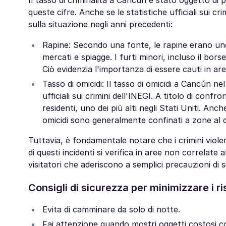
Il tasso di criminalità a Cancún è stato oggetto di
queste cifre. Anche se le statistiche ufficiali sui c
sulla situazione negli anni precedenti:
Rapine: Secondo una fonte, le rapine erano uno 
mercati e spiagge. I furti minori, incluso il bo
Ciò evidenzia l'importanza di essere cauti in aree
Tasso di omicidi: Il tasso di omicidi a Cancún ne
ufficiali sui crimini dell'INEGI. A titolo di conf
residenti, uno dei più alti negli Stati Uniti. An
omicidi sono generalmente confinati a zone al di 
Tuttavia, è fondamentale notare che i crimini violen
di questi incidenti si verifica in aree non correlate
visitatori che aderiscono a semplici precauzioni di 
Consigli di sicurezza per minimizzare i ri
Evita di camminare da solo di notte.
Fai attenzione quando mostri oggetti costosi com