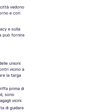
 città vedono
iorno e con
acy e sulla
za può fornire
elle unioni
ontri vicino a
are la targa
riffa prima di
rd, sono
agli vicini.
ta di guidare