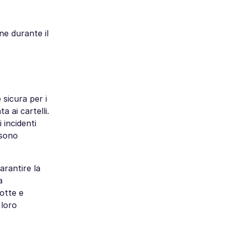
ine durante il
 sicura per i
a ai cartelli.
i incidenti
 sono
arantire la
a
notte e
 loro