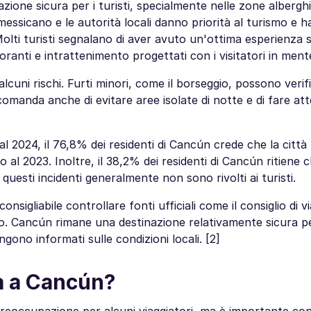
ione sicura per i turisti, specialmente nelle zone albergh
o messicano e le autorità locali danno priorità al turismo e 
 Molti turisti segnalano di aver avuto un'ottima esperienza
oranti e intrattenimento progettati con i visitatori in ment
lcuni rischi. Furti minori, come il borseggio, possono verifi
accomanda anche di evitare aree isolate di notte e di fare at
al 2024, il 76,8% dei residenti di Cancún crede che la città
al 2023. Inoltre, il 38,2% dei residenti di Cancún ritiene c
 questi incidenti generalmente non sono rivolti ai turisti.
nsigliabile controllare fonti ufficiali come il consiglio di v
ico. Cancún rimane una destinazione relativamente sicura per
gono informati sulle condizioni locali. [2]
tà a Cancún?