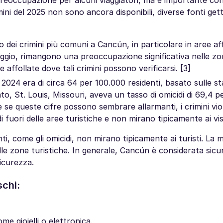
 preoccupazione per alcuni viaggiatori, ma è importante co
rimini del 2025 non sono ancora disponibili, diverse fonti ge
dei crimini più comuni a Cancún, in particolare in aree a
rseggio, rimangono una preoccupazione significativa nelle zo
 affollate dove tali crimini possono verificarsi. [3]
l 2024 era di circa 64 per 100.000 residenti, basato sulle st
ronto, St. Louis, Missouri, aveva un tasso di omicidi di 69,4 
che se queste cifre possono sembrare allarmanti, i crimini vio
fuori delle aree turistiche e non mirano tipicamente ai visi
ti, come gli omicidi, non mirano tipicamente ai turisti. La 
 alle zone turistiche. In generale, Cancún è considerata sicur
sicurezza.
schi:
e gioielli o elettronica.