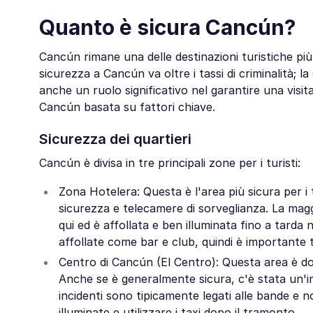
Quanto è sicura Cancún?
Cancún rimane una delle destinazioni turistiche pi
sicurezza a Cancún va oltre i tassi di criminalità; la
anche un ruolo significativo nel garantire una visit
Cancún basata su fattori chiave.
Sicurezza dei quartieri
Cancún è divisa in tre principali zone per i turisti:
Zona Hotelera: Questa è l'area più sicura per i t
sicurezza e telecamere di sorveglianza. La maggio
qui ed è affollata e ben illuminata fino a tarda 
affollate come bar e club, quindi è importante te
Centro di Cancún (El Centro): Questa area è dov
Anche se è generalmente sicura, c'è stata un'im
incidenti sono tipicamente legati alle bande e n
illuminate e utilizzare i taxi dopo il tramonto.