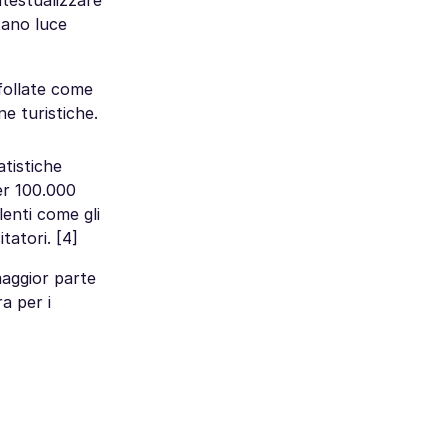
ntestualizzare
ttano luce
ffollate come
ne turistiche.
atistiche
per 100.000
lenti come gli
tatori. [4]
maggior parte
a per i