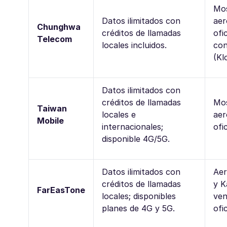
Mos
Datos ilimitados con
aer
Chunghwa
créditos de llamadas
ofi
Telecom
locales incluidos.
con
(Kl
Datos ilimitados con
créditos de llamadas
Mos
Taiwan
locales e
aer
Mobile
internacionales;
ofi
disponible 4G/5G.
Datos ilimitados con
Aer
créditos de llamadas
y K
FarEasTone
locales; disponibles
ven
planes de 4G y 5G.
ofic