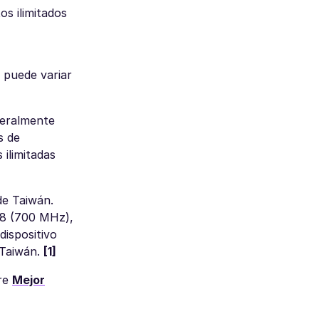
os ilimitados
d puede variar
neralmente
s de
 ilimitadas
de Taiwán.
28 (700 MHz),
ispositivo
 Taiwán.
[1]
bre
Mejor