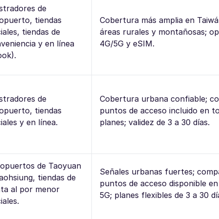
tradores de
opuerto, tiendas
Cobertura más amplia en Taiwán
ciales, tiendas de
áreas rurales y montañosas; op
veniencia y en línea
4G/5G y eSIM.
ook).
tradores de
Cobertura urbana confiable; c
opuerto, tiendas
puntos de acceso incluido en t
ciales y en línea.
planes; validez de 3 a 30 días.
opuertos de Taoyuan
Señales urbanas fuertes; compa
aohsiung, tiendas de
puntos de acceso disponible en
ta al por menor
5G; planes flexibles de 3 a 30 dí
iales.