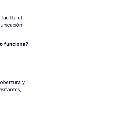
acilita el
municación
o funciona?
cobertura y
sitantes,