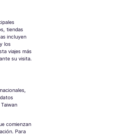
cipales
s, tiendas
tas incluyen
y los
ta viajes más
nte su visita.
rnacionales,
 datos
, Taiwan
 que comienzan
ación. Para