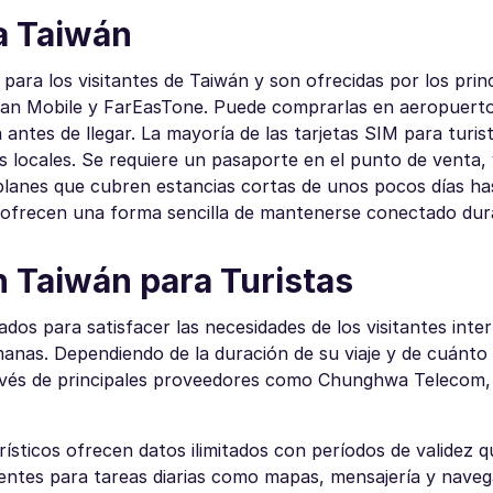
a Taiwán
ara los visitantes de Taiwán y son ofrecidas por los prin
n Mobile y FarEasTone. Puede comprarlas en aeropuerto
 antes de llegar. La mayoría de las tarjetas SIM para turis
s locales. Se requiere un pasaporte en el punto de venta, 
anes que cubren estancias cortas de unos pocos días has
s ofrecen una forma sencilla de mantenerse conectado dura
n Taiwán para Turistas
dos para satisfacer las necesidades de los visitantes inte
anas. Dependiendo de la duración de su viaje y de cuánto
través de principales proveedores como Chunghwa Telecom
urísticos ofrecen datos ilimitados con períodos de validez
ientes para tareas diarias como mapas, mensajería y naveg