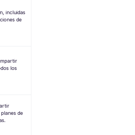
, incluidas
ciones de
ompartir
odos los
rtir
 planes de
as.