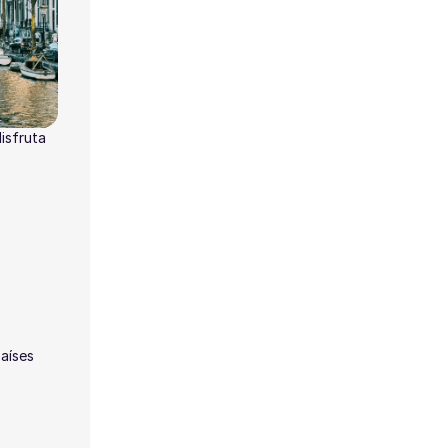
isfruta
Países