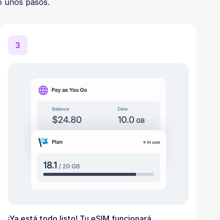
o unos pasos.
3
¡Ya está todo listo! Tu eSIM funcionará