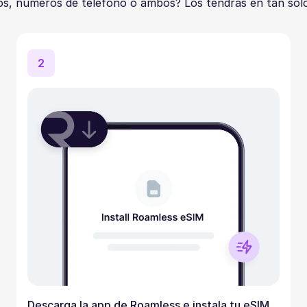
os, números de teléfono o ambos? Los tendrás en tan sol
2
Descarga la app de Roamless e instala tu eSIM