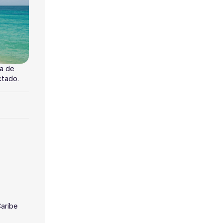
ta de
ctado.
Caribe