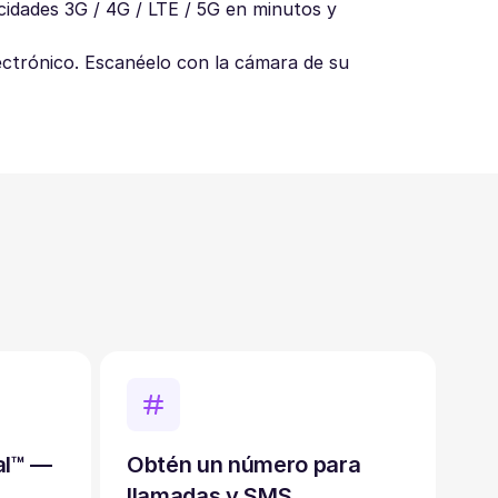
cidades 3G / 4G / LTE / 5G en minutos y
ectrónico. Escanéelo con la cámara de su
al™ —
Obtén un número para
llamadas y SMS