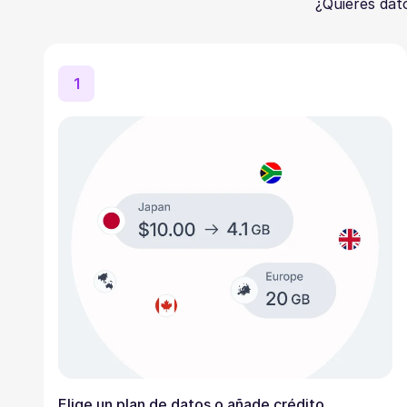
¿Quieres dat
1
Elige un plan de datos o añade crédito