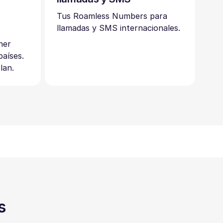
n
Tus Roamless Numbers para
llamadas y SMS internacionales.
ner
aíses.
lan.
s