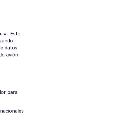
esa. Esto
izando
de datos
do avión
dor para
rnacionales