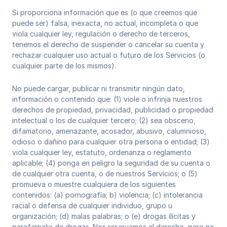
Si proporciona información que es (o que creemos que
puede ser) falsa, inexacta, no actual, incompleta o que
viola cualquier ley, regulación o derecho de terceros,
tenemos el derecho de suspender o cancelar su cuenta y
rechazar cualquier uso actual o futuro de los Servicios (o
cualquier parte de los mismos). ‍
No puede cargar, publicar ni transmitir ningún dato,
información o contenido que: (1) viole o infrinja nuestros
derechos de propiedad, privacidad, publicidad o propiedad
intelectual o los de cualquier tercero; (2) sea obsceno,
difamatorio, amenazante, acosador, abusivo, calumnioso,
odioso o dañino para cualquier otra persona o entidad; (3)
viola cualquier ley, estatuto, ordenanza o reglamento
aplicable; (4) ponga en peligro la seguridad de su cuenta o
de cualquier otra cuenta, o de nuestros Servicios; o (5)
promueva o muestre cualquiera de los siguientes
contenidos: (a) pornografía; b) violencia; (c) intolerancia
racial o defensa de cualquier individuo, grupo u
organización; (d) malas palabras; o (e) drogas ilícitas y
parafernalia de drogas. Nos reservamos el derecho, pero no