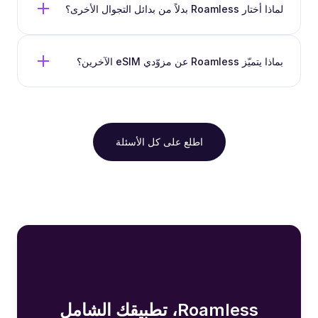
لماذا أختار Roamless بدلاً من بدائل التجوال الأخرى؟
بماذا يتميّز Roamless عن مزوّدي eSIM الآخرين؟
اطلع على كل الأسئلة
Roamless، تطبيقك الشامل