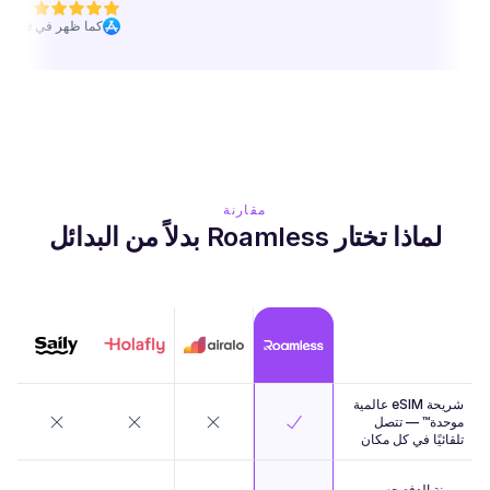
كما ظهر في App Store
مقارنة
لماذا تختار Roamless بدلاً من البدائل
شريحة eSIM عالمية
موحدة™ — تتصل
تلقائيًا في كل مكان
مرونة الدفع حسب