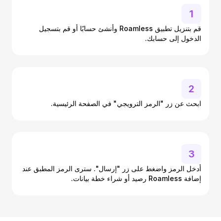
1
قم بتنزيل تطبيق Roamless وأنشئ حسابًا أو قم بتسجيل
الدخول إلى حسابك.
2
ابحث عن زر "الرمز الترويجي" في الصفحة الرئيسية.
3
أدخل الرمز واضغط على زر "إرسال". سترى الرمز المطبق عند
إضافة Roamless رصيد أو شراء خطة بيانات.