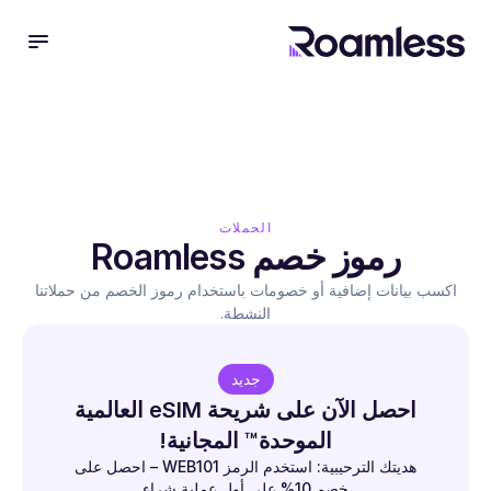
 menu
الحملات
رموز خصم Roamless
اكسب بيانات إضافية أو خصومات باستخدام رموز الخصم من حملاتنا
النشطة.
جديد
احصل الآن على شريحة eSIM العالمية
الموحدة™ المجانية!
هديتك الترحيبية: استخدم الرمز WEB101 – احصل على
خصم 10% على أول عملية شراء