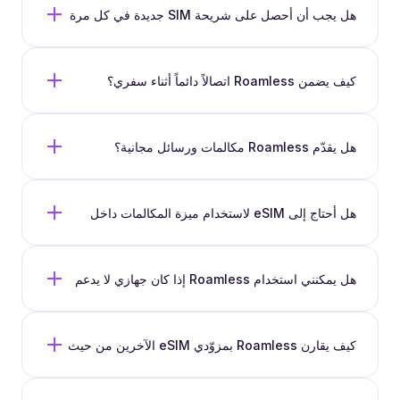
هل يجب أن أحصل على شريحة SIM جديدة في كل مرة
أسافر فيها مع Roamless؟
كيف يضمن Roamless اتصالاً دائماً أثناء سفري؟
هل يقدّم Roamless مكالمات ورسائل مجانية؟
هل أحتاج إلى eSIM لاستخدام ميزة المكالمات داخل
تطبيق Roamless؟
هل يمكنني استخدام Roamless إذا كان جهازي لا يدعم
eSIM؟
كيف يقارن Roamless بمزوّدي eSIM الآخرين من حيث
المرونة والتحكم في استهلاك البيانات؟