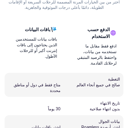
اختر من بين الخيارات المرنة المصممة للرحلات السريعة أو الإقامات
الطويلة، دائمًا بأعلى درجات الموثوقية والجاهزية.
الدفع حسب
باقات البيانات
الاستخدام
باقات بيانات للمستخدمين
الذين يحتاجون إلى باقات
ادفع فقط مقابل ما
إنترنت أكبر أو للرحلات
تستخدمه من بيانات،
الأطول.
واحتفظ بالرصيد المتبقي
لرحلاتك القادمة.
التغطية
صالح في جميع أنحاء العالم
متاح فقط في دول أو مناطق
محددة
تاريخ الانتهاء
بدون انتهاء صلاحية
30 يوماً
بيانات الجوال
اشتر أرصدة Roamless
اشتر باقات بيانات