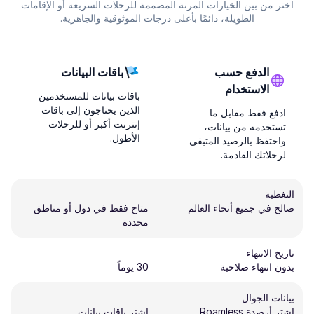
اختر من بين الخيارات المرنة المصممة للرحلات السريعة أو الإقامات
الطويلة، دائمًا بأعلى درجات الموثوقية والجاهزية.
الدفع حسب
باقات البيانات
الاستخدام
باقات بيانات للمستخدمين
الذين يحتاجون إلى باقات
ادفع فقط مقابل ما
إنترنت أكبر أو للرحلات
تستخدمه من بيانات،
الأطول.
واحتفظ بالرصيد المتبقي
لرحلاتك القادمة.
التغطية
صالح في جميع أنحاء العالم
متاح فقط في دول أو مناطق
محددة
تاريخ الانتهاء
بدون انتهاء صلاحية
30 يوماً
بيانات الجوال
اشتر أرصدة Roamless
اشتر باقات بيانات