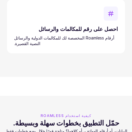
احصل على رقم للمكالمات والرسائل
أرقام Roamless المخصصة لك للمكالمات الدولية والرسائل
النصية القصيرة.
كيفية استخدام ROAMLESS
حمّل التطبيق بخطوات سهلة وبسيطة.
البيانات، أو أرقام الهواتف، أو كلاهما؟ متاحة فورًا خلال بضع خطوات فقط.