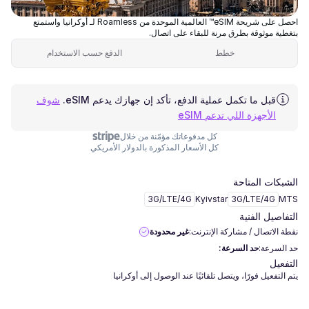
احصل على شريحة eSIM™ العالمية الموحدة من Roamless لـ أوكرانيا واستمتع
بتغطية موثوقة بطرق مرنة للبقاء على اتصال.
خطط
الدفع حسب الاستخدام
قبل ما تكمل عملية الدفع، تأكد إن جهازك يدعم eSIM.
شوف
الأجهزة اللي تدعم eSIM
كل مدفوعاتك مؤمّنة من خلال
كل الأسعار المذكورة بالدولار الأمريكي
الشبكات المتاحة
3G/LTE/4G
Kyivstar
3G/LTE/4G
MTS
التفاصيل الفنية
نقطة الاتصال / مشاركة الإنترنت:
غير محدودة
حد السرعة:
حد السرعة:
التفعيل
يتم التفعيل فورًا، ويتصل تلقائيًا عند الوصول إلى أوكرانيا