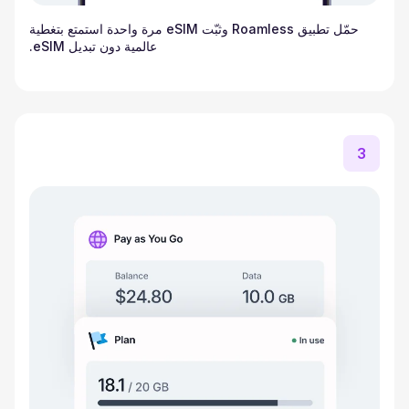
حمّل تطبيق Roamless وثبّت eSIM مرة واحدة استمتع بتغطية
عالمية دون تبديل eSIM.
3