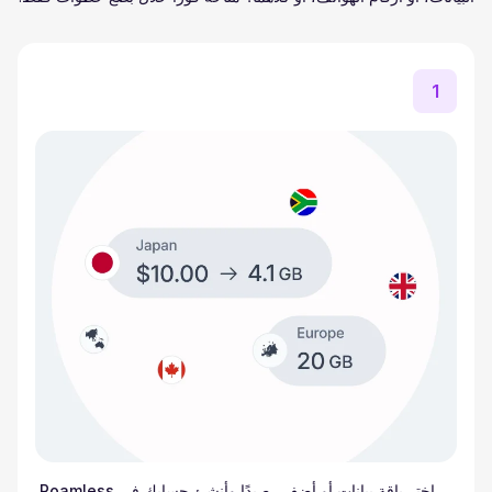
1
اختر باقة بيانات أو أضف رصيدًا وأنشئ حسابك في Roamless.