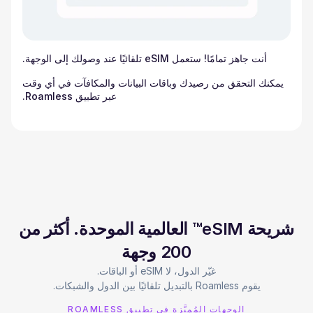
أنت جاهز تمامًا! ستعمل eSIM تلقائيًا عند وصولك إلى الوجهة.
يمكنك التحقق من رصيدك وباقات البيانات والمكافآت في أي وقت
عبر تطبيق Roamless.
شريحة eSIM™ العالمية الموحدة. أكثر من
200 وجهة
يقوم Roamless بالتبديل تلقائيًا بين الدول والشبكات.
الوجهات المُميَّزة في تطبيق ROAMLESS