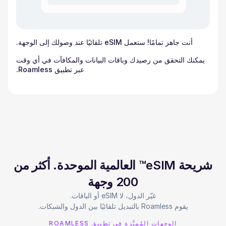
أنت جاهز تمامًا! ستعمل eSIM تلقائيًا عند وصولك إلى الوجهة.
يمكنك التحقق من رصيدك وباقات البيانات والمكافآت في أي وقت
عبر تطبيق Roamless.
شريحة eSIM™ العالمية الموحدة. أكثر من
200 وجهة
يقوم Roamless بالتبديل تلقائيًا بين الدول والشبكات.
الوجهات المُميَّزة في تطبيق ROAMLESS