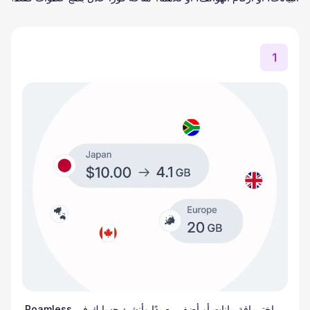
1
اختر باقة بيانات أو أضف رصيدًا وأنشئ حسابك في Roamless.