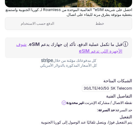
احصل على شريحة eSIM™ العالمية الموحدة من Roamless لـ كوريا الجنوبية واستمتع
بتغطية موثوقة بطرق مرنة للبقاء على اتصال.
خطط
الدفع حسب الاستخدام
قبل ما تكمل عملية الدفع، تأكد إن جهازك يدعم eSIM.
شوف
الأجهزة اللي تدعم eSIM
كل مدفوعاتك مؤمّنة من خلال
كل الأسعار المذكورة بالدولار الأمريكي
الشبكات المتاحة
3G/LTE/4G/5G
SK Telecom
التفاصيل الفنية
نقطة الاتصال / مشاركة الإنترنت:
غير محدودة
حد السرعة:
حد السرعة:
التفعيل
يتم التفعيل فورًا، ويتصل تلقائيًا عند الوصول إلى كوريا الجنوبية