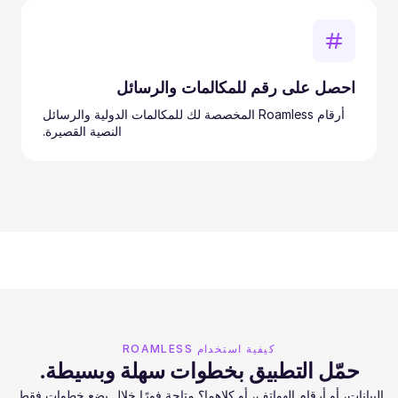
احصل على رقم للمكالمات والرسائل
أرقام Roamless المخصصة لك للمكالمات الدولية والرسائل
النصية القصيرة.
كيفية استخدام ROAMLESS
حمّل التطبيق بخطوات سهلة وبسيطة.
البيانات، أو أرقام الهواتف، أو كلاهما؟ متاحة فورًا خلال بضع خطوات فقط.