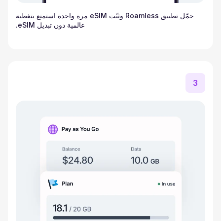
حمّل تطبيق Roamless وثبّت eSIM مرة واحدة استمتع بتغطية
عالمية دون تبديل eSIM.
3