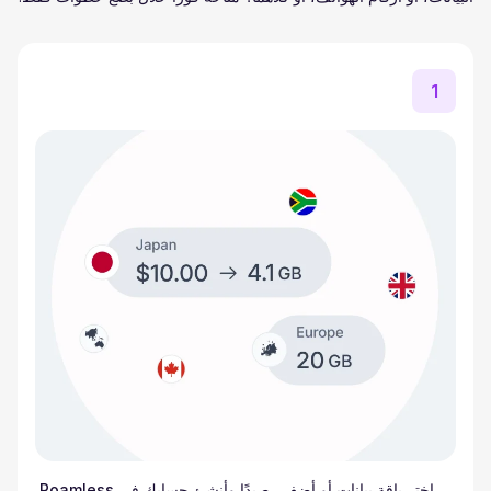
1
اختر باقة بيانات أو أضف رصيدًا وأنشئ حسابك في Roamless.