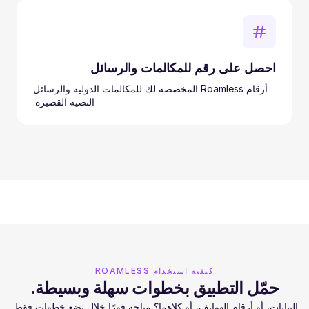
احصل على رقم للمكالمات والرسائل
أرقام Roamless المخصصة لك للمكالمات الدولية والرسائل
النصية القصيرة.
كيفية استخدام ROAMLESS
حمّل التطبيق بخطوات سهلة وبسيطة.
البيانات، أو أرقام الهواتف، أو كلاهما؟ متاحة فورًا خلال بضع خطوات فقط.