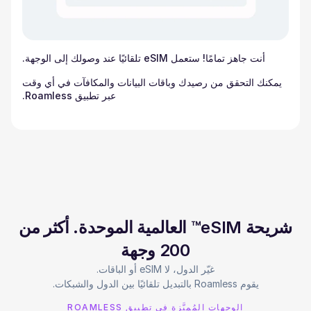
أنت جاهز تمامًا! ستعمل eSIM تلقائيًا عند وصولك إلى الوجهة.
يمكنك التحقق من رصيدك وباقات البيانات والمكافآت في أي وقت
عبر تطبيق Roamless.
شريحة eSIM™ العالمية الموحدة. أكثر من
200 وجهة
يقوم Roamless بالتبديل تلقائيًا بين الدول والشبكات.
الوجهات المُميَّزة في تطبيق ROAMLESS