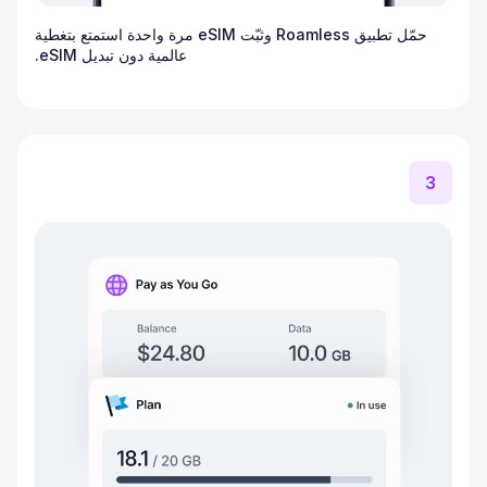
حمّل تطبيق Roamless وثبّت eSIM مرة واحدة استمتع بتغطية
عالمية دون تبديل eSIM.
3