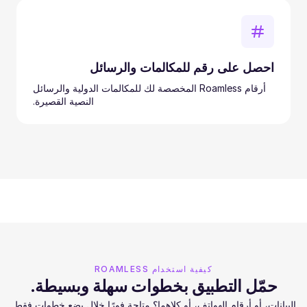
احصل على رقم للمكالمات والرسائل
أرقام Roamless المخصصة لك للمكالمات الدولية والرسائل
النصية القصيرة.
كيفية استخدام ROAMLESS
حمّل التطبيق بخطوات سهلة وبسيطة.
البيانات، أو أرقام الهواتف، أو كلاهما؟ متاحة فورًا خلال بضع خطوات فقط.