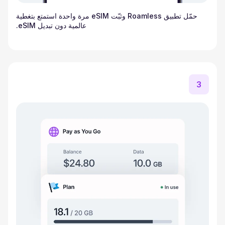
حمّل تطبيق Roamless وثبّت eSIM مرة واحدة استمتع بتغطية
عالمية دون تبديل eSIM.
3