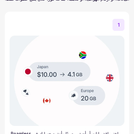
1
اختر باقة بيانات أو أضف رصيدًا وأنشئ حسابك في Roamless.