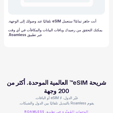
أنت جاهز تمامًا! ستعمل eSIM تلقائيًا عند وصولك إلى الوجهة.
يمكنك التحقق من رصيدك وباقات البيانات والمكافآت في أي وقت
عبر تطبيق Roamless.
شريحة eSIM™ العالمية الموحدة. أكثر من
200 وجهة
يقوم Roamless بالتبديل تلقائيًا بين الدول والشبكات.
الوجهات المُميَّزة في تطبيق ROAMLESS