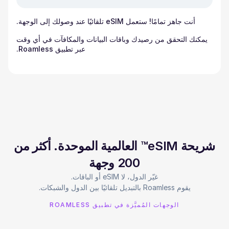
أنت جاهز تمامًا! ستعمل eSIM تلقائيًا عند وصولك إلى الوجهة.
يمكنك التحقق من رصيدك وباقات البيانات والمكافآت في أي وقت
عبر تطبيق Roamless.
شريحة eSIM™ العالمية الموحدة. أكثر من
200 وجهة
يقوم Roamless بالتبديل تلقائيًا بين الدول والشبكات.
الوجهات المُميَّزة في تطبيق ROAMLESS