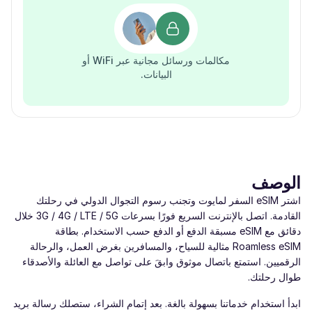
مكالمات ورسائل مجانية عبر WiFi أو
البيانات.
الوصف
اشتر eSIM السفر لمايوت وتجنب رسوم التجوال الدولي في رحلتك
القادمة. اتصل بالإنترنت السريع فورًا بسرعات ‎3G / 4G / LTE / 5G‎ خلال
دقائق مع eSIM مسبقة الدفع أو الدفع حسب الاستخدام. بطاقة
Roamless eSIM مثالية للسياح، والمسافرين بغرض العمل، والرحالة
الرقميين. استمتع باتصال موثوق وابقَ على تواصل مع العائلة والأصدقاء
طوال رحلتك.
ابدأ استخدام خدماتنا بسهولة بالغة. بعد إتمام الشراء، ستصلك رسالة بريد