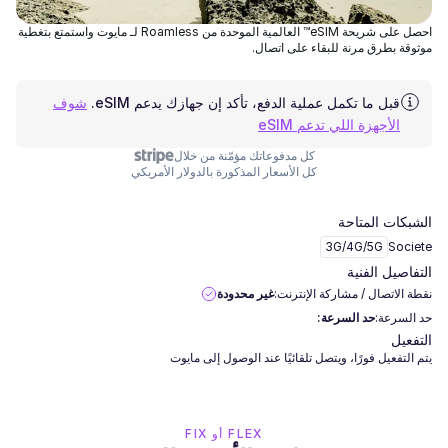
احصل على شريحة eSIM™ العالمية الموحدة من Roamless لـ مايوت واستمتع بتغطية
موثوقة بطرق مرنة للبقاء على اتصال.
قبل ما تكمل عملية الدفع، تأكد إن جهازك يدعم eSIM.
شوف
الأجهزة اللي تدعم eSIM
كل مدفوعاتك مؤمّنة من خلال
كل الأسعار المذكورة بالدولار الأمريكي
الشبكات المتاحة
3G/4G/5G
Societe
التفاصيل الفنية
نقطة الاتصال / مشاركة الإنترنت:
غير محدودة
حد السرعة:
حد السرعة:
التفعيل
يتم التفعيل فورًا، ويتصل تلقائيًا عند الوصول إلى مايوت
FLEX أو FIX