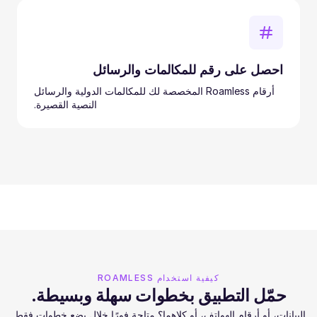
احصل على رقم للمكالمات والرسائل
أرقام Roamless المخصصة لك للمكالمات الدولية والرسائل
النصية القصيرة.
كيفية استخدام ROAMLESS
حمّل التطبيق بخطوات سهلة وبسيطة.
البيانات، أو أرقام الهواتف، أو كلاهما؟ متاحة فورًا خلال بضع خطوات فقط.