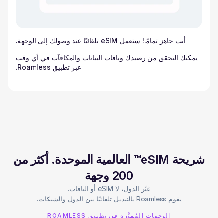
أنت جاهز تمامًا! ستعمل eSIM تلقائيًا عند وصولك إلى الوجهة.
يمكنك التحقق من رصيدك وباقات البيانات والمكافآت في أي وقت
عبر تطبيق Roamless.
شريحة eSIM™ العالمية الموحدة. أكثر من
200 وجهة
يقوم Roamless بالتبديل تلقائيًا بين الدول والشبكات.
الوجهات المُميَّزة في تطبيق ROAMLESS