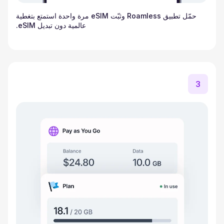
حمّل تطبيق Roamless وثبّت eSIM مرة واحدة استمتع بتغطية
عالمية دون تبديل eSIM.
3