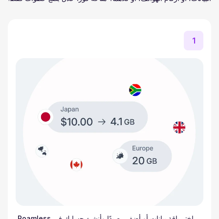
1
اختر باقة بيانات أو أضف رصيدًا وأنشئ حسابك في Roamless.