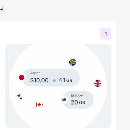
الب
1