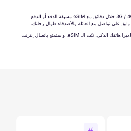
اشتر eSIM السفر للاتفيا وتجنب رسوم التجوال الدولي في رحلتك القادمة. اتصل بالإنترنت السريع فورًا بسرعات ‎3G / 4G / LTE / 5G‎ خلال دقائق مع eSIM مسبقة الدفع أو الدفع
ابدأ استخدام خدماتنا بسهولة بالغة. بعد إتمام الشراء، ستصلك رسالة بريد إلكتروني تحتوي على رمز QR. قم بمسحه باستخدام كاميرا هاتفك الذكي، ثبّت الـ eSIM، واستمتع باتصال إنترنت