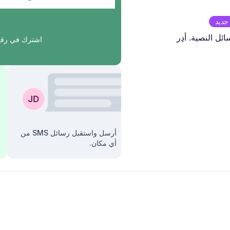
جديد
ل النصية. أدِر
اشترك في رقم
أرسل واستقبل رسائل SMS من
أي مكان.