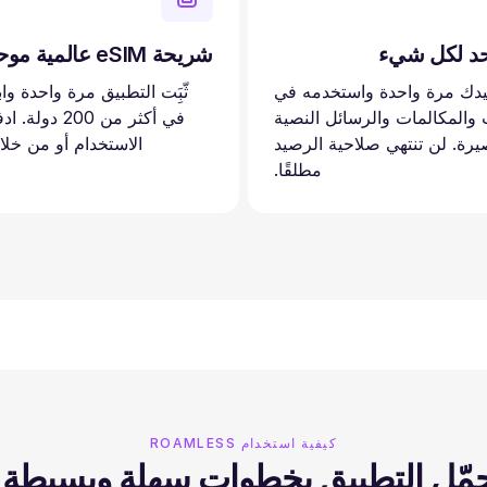
حد لكل شيء
شريحة eSIM عالمية موحدة™
دك مرة واحدة واستخدمه في
ثّبَِت التطبيق مرة واحدة وا
ت والمكالمات والرسائل النصية
في أكثر من 200 
يرة. لن تنتهي صلاحية الرصيد
الاستخدام أو من خلا
مطلقًا.
كيفية استخدام ROAMLESS
مّل التطبيق بخطوات سهلة وبسيطة.