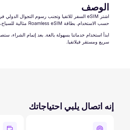
الوصف
حسب الاستخدام. بطاقة Roamless eSIM مثالية للسياح، والمسافرين بغرض العمل، والرحالة الرقميين. استمتع باتصال موثوق وابقَ على تواصل مع العائلة والأصدقاء طوال رحلتك.
سريع ومستقر فيلاتفيا.
إنه اتصال يلبي احتياجاتك