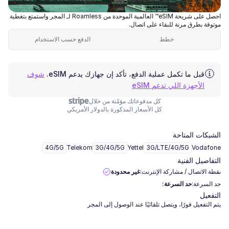
احصل على شريحة eSIM™ العالمية الموحدة من Roamless لـ المجر واستمتع بتغطية
موثوقة بطرق مرنة للبقاء على اتصال.
خطط
الدفع حسب الاستخدام
قبل ما تكمل عملية الدفع، تأكد إن جهازك يدعم eSIM.
شوف
الأجهزة اللي تدعم eSIM
كل مدفوعاتك مؤمّنة من خلال
كل الأسعار المذكورة بالدولار الأمريكي
الشبكات المتاحة
4G/5G
Telekom
3G/4G/5G
Yettel
3G/LTE/4G/5G
Vodafone
التفاصيل الفنية
نقطة الاتصال / مشاركة الإنترنت:
غير محدودة
حد السرعة:
حد السرعة:
التفعيل
يتم التفعيل فورًا، ويتصل تلقائيًا عند الوصول إلى المجر