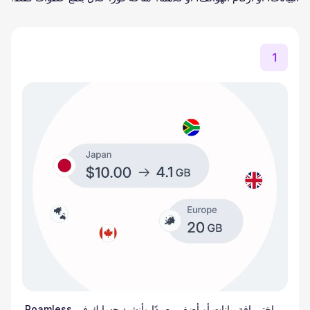
1
اختر باقة بيانات أو أضف رصيدًا وأنشئ حسابك في Roamless.