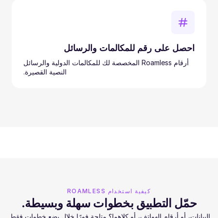
احصل على رقم للمكالمات والرسائل
أرقام Roamless المخصصة لك للمكالمات الدولية والرسائل
النصية القصيرة.
كيفية استخدام ROAMLESS
حمّل التطبيق بخطوات سهلة وبسيطة.
البيانات، أو أرقام الهواتف، أو كلاهما؟ متاحة فورًا خلال بضع خطوات فقط.