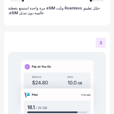
حمّل تطبيق Roamless وثبّت eSIM مرة واحدة استمتع بتغطية
عالمية دون تبديل eSIM.
3