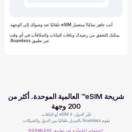
أنت جاهز تمامًا! ستعمل eSIM تلقائيًا عند وصولك إلى الوجهة.
يمكنك التحقق من رصيدك وباقات البيانات والمكافآت في أي وقت
عبر تطبيق Roamless.
شريحة eSIM™ العالمية الموحدة. أكثر من
200 وجهة
يقوم Roamless بالتبديل تلقائيًا بين الدول والشبكات.
الوجهات المُميَّزة في تطبيق ROAMLESS