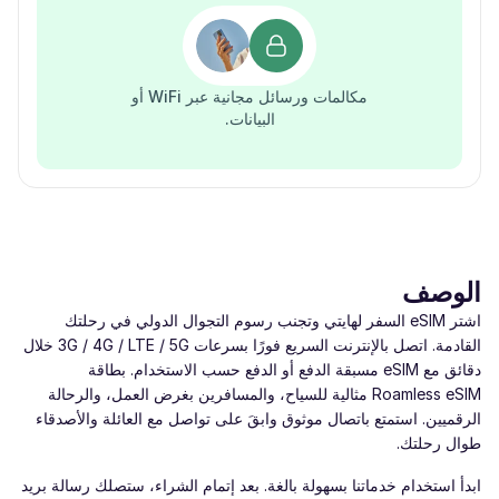
مكالمات ورسائل مجانية عبر WiFi أو
البيانات.
الوصف
اشتر eSIM السفر لهايتي وتجنب رسوم التجوال الدولي في رحلتك
القادمة. اتصل بالإنترنت السريع فورًا بسرعات ‎3G / 4G / LTE / 5G‎ خلال
دقائق مع eSIM مسبقة الدفع أو الدفع حسب الاستخدام. بطاقة
Roamless eSIM مثالية للسياح، والمسافرين بغرض العمل، والرحالة
الرقميين. استمتع باتصال موثوق وابقَ على تواصل مع العائلة والأصدقاء
طوال رحلتك.
ابدأ استخدام خدماتنا بسهولة بالغة. بعد إتمام الشراء، ستصلك رسالة بريد