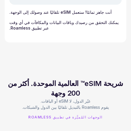
أنت جاهز تمامًا! ستعمل eSIM تلقائيًا عند وصولك إلى الوجهة.
يمكنك التحقق من رصيدك وباقات البيانات والمكافآت في أي وقت
عبر تطبيق Roamless.
شريحة eSIM™ العالمية الموحدة. أكثر من
200 وجهة
يقوم Roamless بالتبديل تلقائيًا بين الدول والشبكات.
الوجهات المُميَّزة في تطبيق ROAMLESS