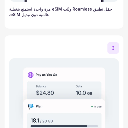
حمّل تطبيق Roamless وثبّت eSIM مرة واحدة استمتع بتغطية
عالمية دون تبديل eSIM.
3