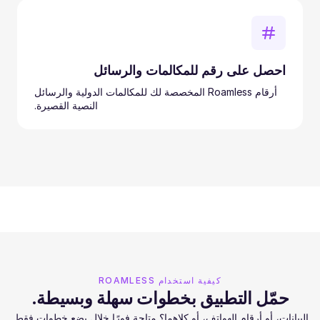
احصل على رقم للمكالمات والرسائل
أرقام Roamless المخصصة لك للمكالمات الدولية والرسائل
النصية القصيرة.
كيفية استخدام ROAMLESS
حمّل التطبيق بخطوات سهلة وبسيطة.
البيانات، أو أرقام الهواتف، أو كلاهما؟ متاحة فورًا خلال بضع خطوات فقط.