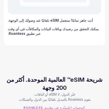
أنت جاهز تمامًا! ستعمل eSIM تلقائيًا عند وصولك إلى الوجهة.
يمكنك التحقق من رصيدك وباقات البيانات والمكافآت في أي وقت
عبر تطبيق Roamless.
شريحة eSIM™ العالمية الموحدة. أكثر من
200 وجهة
يقوم Roamless بالتبديل تلقائيًا بين الدول والشبكات.
الوجهات المُميَّزة في تطبيق ROAMLESS