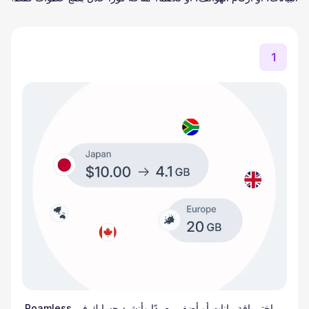
1
اختر باقة بيانات أو أضف رصيدًا وأنشئ حسابك في Roamless.