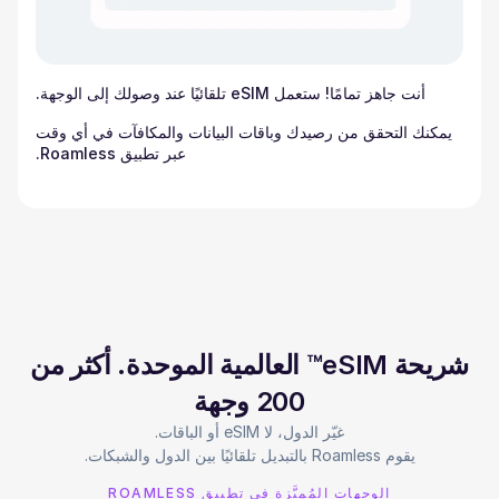
أنت جاهز تمامًا! ستعمل eSIM تلقائيًا عند وصولك إلى الوجهة.
يمكنك التحقق من رصيدك وباقات البيانات والمكافآت في أي وقت
عبر تطبيق Roamless.
شريحة eSIM™ العالمية الموحدة. أكثر من
200 وجهة
يقوم Roamless بالتبديل تلقائيًا بين الدول والشبكات.
الوجهات المُميَّزة في تطبيق ROAMLESS