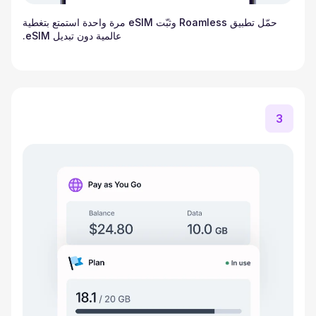
حمّل تطبيق Roamless وثبّت eSIM مرة واحدة استمتع بتغطية
عالمية دون تبديل eSIM.
3