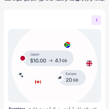
1
اختر باقة بيانات أو أضف رصيدًا وأنشئ حسابك في Roamless.