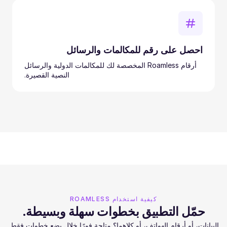
احصل على رقم للمكالمات والرسائل
أرقام Roamless المخصصة لك للمكالمات الدولية والرسائل
النصية القصيرة.
كيفية استخدام ROAMLESS
حمّل التطبيق بخطوات سهلة وبسيطة.
البيانات، أو أرقام الهواتف، أو كلاهما؟ متاحة فورًا خلال بضع خطوات فقط.