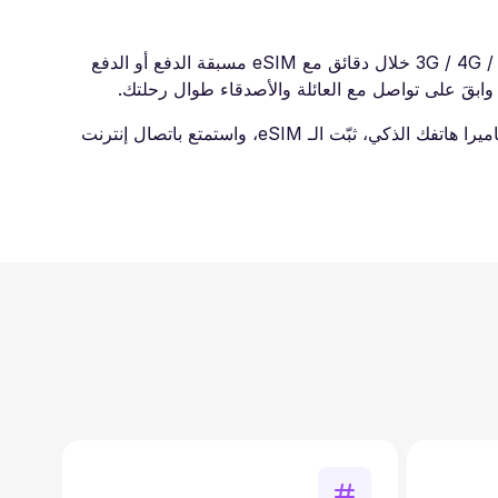
اشتر eSIM السفر لبيلاروس وتجنب رسوم التجوال الدولي في رحلتك القادمة. اتصل بالإنترنت السريع فورًا بسرعات ‎3G / 4G / LTE / 5G‎ خلال دقائق مع eSIM مسبقة الدفع أو الدفع
ابدأ استخدام خدماتنا بسهولة بالغة. بعد إتمام الشراء، ستصلك رسالة بريد إلكتروني تحتوي على رمز QR. قم بمسحه باستخدام كاميرا هاتفك الذكي، ثبّت الـ eSIM، واستمتع باتصال إنترنت