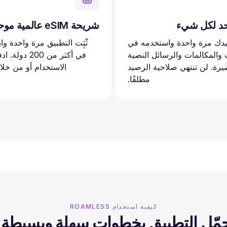
حد لكل شيء
شريحة eSIM عالمية موحدة™
دك مرة واحدة واستخدمه في
ثّبَِت التطبيق مرة واحدة وا
ت والمكالمات والرسائل النصية
في أكثر من 200 
يرة. لن تنتهي صلاحية الرصيد
الاستخدام أو من خلا
مطلقًا.
كيفية استخدام ROAMLESS
مّل التطبيق بخطوات سهلة وبسيطة.