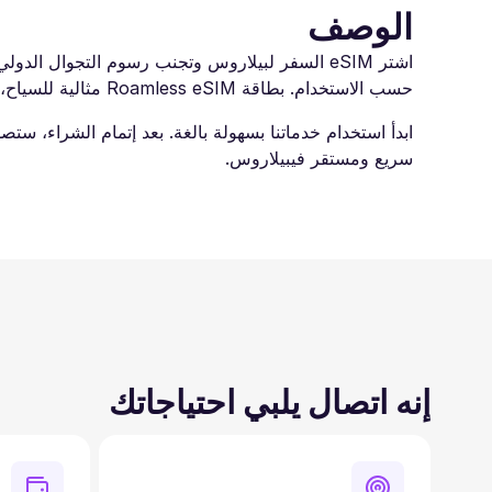
الوصف
حسب الاستخدام. بطاقة Roamless eSIM مثالية للسياح، والمسافرين بغرض العمل، والرحالة الرقميين. استمتع باتصال موثوق وابقَ على تواصل مع العائلة والأصدقاء طوال رحلتك.
سريع ومستقر فيبيلاروس.
إنه اتصال يلبي احتياجاتك