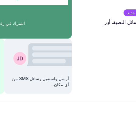
جديد
ل النصية. أدِر
اشترك في رقم
أرسل واستقبل رسائل SMS من
أي مكان.