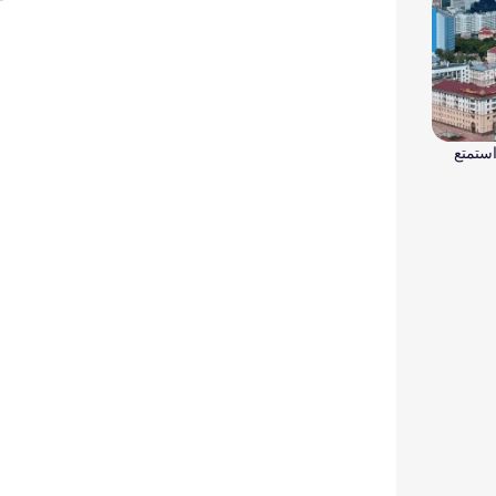
Roa لـ بيلاروس واستمتع