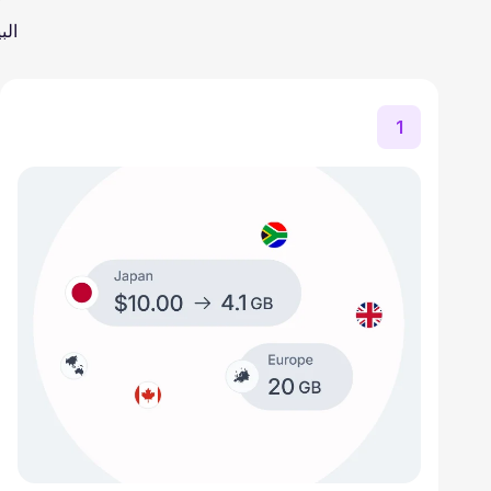
الب
1