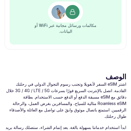
مكالمات ورسائل مجانية عبر WiFi أو
البيانات.
الوصف
اشتر eSIM السفر لأنغويلا وتجنب رسوم التجوال الدولي في رحلتك
القادمة. اتصل بالإنترنت السريع فورًا بسرعات ‎3G / 4G / LTE / 5G‎ خلال
دقائق مع eSIM مسبقة الدفع أو الدفع حسب الاستخدام. بطاقة
Roamless eSIM مثالية للسياح، والمسافرين بغرض العمل، والرحالة
الرقميين. استمتع باتصال موثوق وابقَ على تواصل مع العائلة والأصدقاء
طوال رحلتك.
ابدأ استخدام خدماتنا بسهولة بالغة. بعد إتمام الشراء، ستصلك رسالة بريد