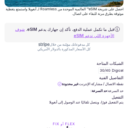
احصل على شريحة eSIM™ العالمية الموحدة من Roamless لـ أنغويلا واستمتع بتغطية
موثوقة بطرق مرنة للبقاء على اتصال.
قبل ما تكمل عملية الدفع، تأكد إن جهازك يدعم eSIM.
شوف
الأجهزة اللي تدعم eSIM
كل مدفوعاتك مؤمّنة من خلال
كل الأسعار المذكورة بالدولار الأمريكي
الشبكات المتاحة
3G/4G
Digicel
التفاصيل الفنية
نقطة الاتصال / مشاركة الإنترنت:
غير محدودة
حد السرعة:
حد السرعة:
التفعيل
يتم التفعيل فورًا، ويتصل تلقائيًا عند الوصول إلى أنغويلا
FLEX أو FIX