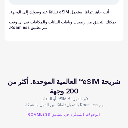
أنت جاهز تمامًا! ستعمل eSIM تلقائيًا عند وصولك إلى الوجهة.
يمكنك التحقق من رصيدك وباقات البيانات والمكافآت في أي وقت
عبر تطبيق Roamless.
شريحة eSIM™ العالمية الموحدة. أكثر من
200 وجهة
يقوم Roamless بالتبديل تلقائيًا بين الدول والشبكات.
الوجهات المُميَّزة في تطبيق ROAMLESS