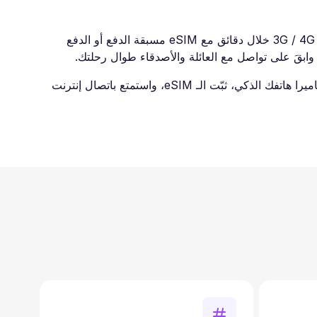
اشتر eSIM السفر لسيدني وتجنب رسوم التجوال الدولي في رحلتك القادمة. اتصل بالإنترنت السريع فورًا بسرعات ‎3G / 4G / LTE / 5G‎ خلال دقائق مع eSIM مسبقة الدفع أو الدفع
ابدأ استخدام خدماتنا بسهولة بالغة. بعد إتمام الشراء، ستصلك رسالة بريد إلكتروني تحتوي على رمز QR. قم بمسحه باستخدام كاميرا هاتفك الذكي، ثبّت الـ eSIM، واستمتع باتصال إنترنت