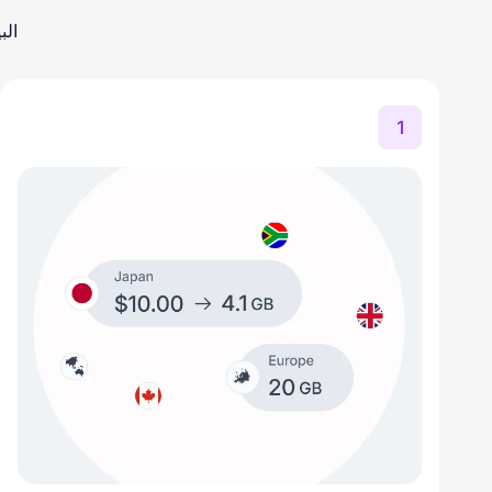
الب
1