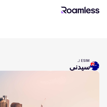
ESIM لـ
سيدني