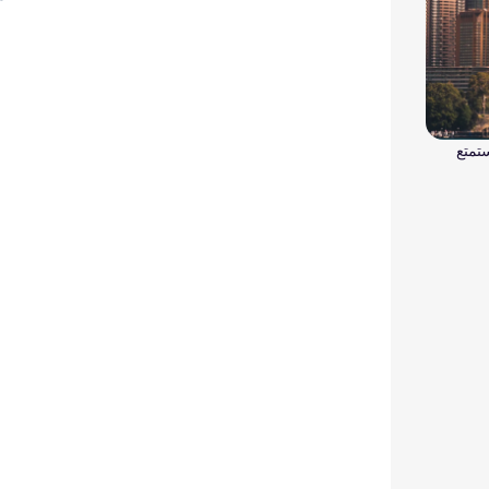
R لـ سيدني واستمتع