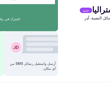
جديد
ل النصية. أدِر
اشترك في رقم
أرسل واستقبل رسائل SMS من
أي مكان.