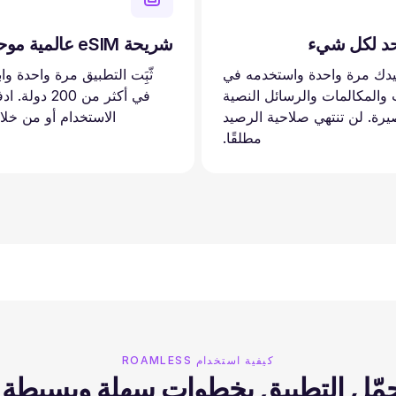
حد لكل شيء
شريحة eSIM عالمية موحدة™
دك مرة واحدة واستخدمه في
ثّبَِت التطبيق مرة واحدة وا
ت والمكالمات والرسائل النصية
في أكثر من 200 
يرة. لن تنتهي صلاحية الرصيد
الاستخدام أو من خلا
مطلقًا.
كيفية استخدام ROAMLESS
مّل التطبيق بخطوات سهلة وبسيطة.