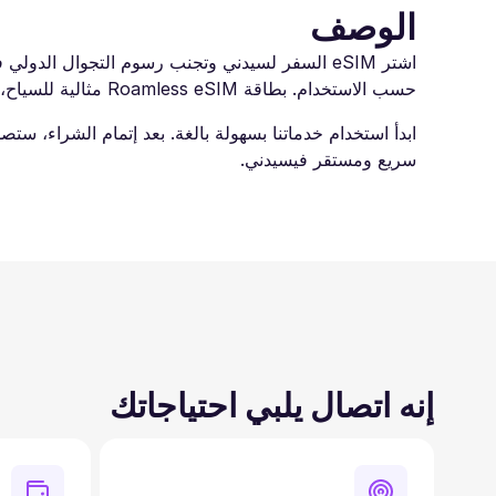
الوصف
حسب الاستخدام. بطاقة Roamless eSIM مثالية للسياح، والمسافرين بغرض العمل، والرحالة الرقميين. استمتع باتصال موثوق وابقَ على تواصل مع العائلة والأصدقاء طوال رحلتك.
سريع ومستقر فيسيدني.
إنه اتصال يلبي احتياجاتك