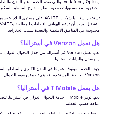
وOptus وVodafone، والتي تقدم الخدمة عبر ا
الحضرية، مع مستويات تغطية متفاوتة خارج المناطق السكنية
محدودية في المناطق الإقليمية والبعيدة بسبب الجغرافيا.
هل تعمل Verizon في أستراليا؟
والرسائل والبيانات المحمولة.
جودة الخدمة موثوقة عمومًا في المدن الكبرى والمناطق السك
Verizon الخاصة بالمستخدم. قد يتم تطبيق رسوم التجوال الدولية أو التصاريح اليومية ما لم يتم تضمينها في الخطة.
هل يعمل T Mobile في أستراليا؟
متاحة حسب الخطة.