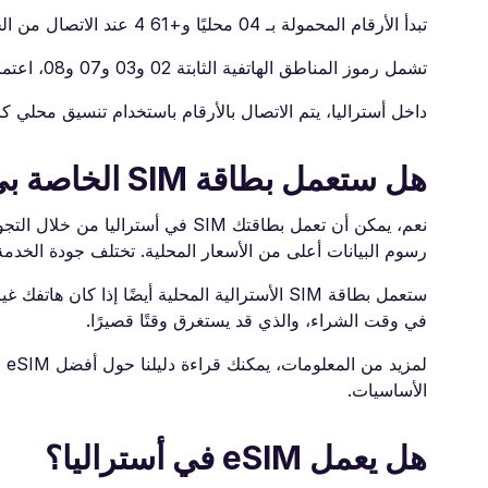
تبدأ الأرقام المحمولة بـ 04 محليًا و+61 4 عند الاتصال من الخارج.
تشمل رموز المناطق الهاتفية الثابتة 02 و03 و07 و08، اعتمادًا على المنطقة.
داخل أستراليا، يتم الاتصال بالأرقام باستخدام تنسيق محلي كامل مك
هل ستعمل بطاقة SIM الخاصة بي في أستراليا؟
نعم، يمكن أن تعمل بطاقتك SIM في أ
رسوم البيانات أعلى من الأسعار المحلية. تختلف جودة الخدمة
في وقت الشراء، والذي قد يستغرق وقتًا قصيرًا.
الأساسيات.
هل يعمل eSIM في أستراليا؟