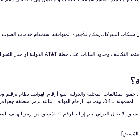
ليا من خلال شبكات الشركاء. يمكن للأجهزة المتوافقة استخدام خدمات الصوت 
موثوقية الخدمة قوية عمومًا في المدن والمناطق السياحية. تعتمد التكاليف وحدود البيانات على خطة
ة؟
صال الدولي +61، والذي ينطبق على جميع المكالمات المحلية والدولية. تتبع أرقام الهواتف نظام ت
ثابتة برمز منطقة جغرافي.
عند الاتصال بأستراليا من خارج البلاد، يتطلب الأمر استخدام تنسيق الاتصال الدولي. يتم إزالة 