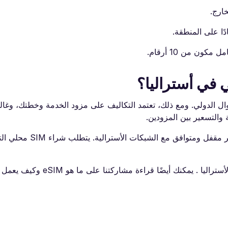
ون من 10 أرقام.
ستراليا من خلال التجوال الدولي. ومع ذلك، تعتمد التكاليف على مزود الخدمة وخطتك، وغا
 والتسعير بين المزودين.
ستعمل بطاقة SIM الأسترالية المحلية أيضًا إذا كان 
لمزيد من المعلومات، يمكنك قراءة دليلنا حول أفضل eSIM لأستراليا . يمكنك أيضًا قراءة مشار