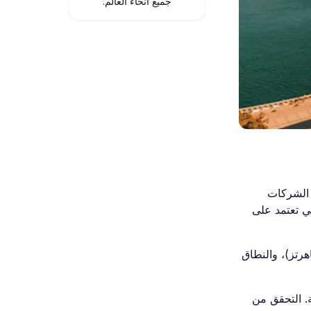
جميع أنحاء العالم.
 الشركات
 و3G متاحة، لذا فإن الهواتف التي تعتمد على
شمل النطاقات الأساسية لشبكة 4G LTE النطاق 28 (700 ميجاهرتز)، والنطاق 5 (850 ميجاهرتز)، والنطاق
ة. التحقق من