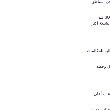
ع في المناطق
تستخدم أستراليا شبكات 4G LTE على مستوى البلاد وتوسيع شبكات 5G لخدمات الهاتف المحمول. لم تعد الشبكات القديمة 2G و3G قيد
 وأداء الشبكة أكثر
صال بشبكات الشركاء الأسترالية للمكالمات
ال وخطة
لية أساسية، مع سرعات أعلى
مدن. تعتمد سرعات البيانات والوصول إلى 5G على دعم الجهاز وحدود