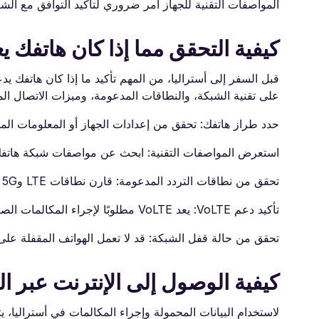
المواصفات التقنية للجهاز أمر ضروري لتأكيد التوافق مع الشب
كيفية التحقق مما إذا كان هاتفك ي
قبل السفر إلى أستراليا، من المهم تأكيد ما إذا كان هاتفك ي
على تقنية الشبكة، والنطاقات المدعومة، وميزات الاتصال الم
حدد طراز هاتفك: تحقق من إعدادات الجهاز أو المعلومات الم
استعرض المواصفات التقنية: ابحث عن مواصفات شبكة هاتفك 
تحقق من نطاقات التردد المدعومة: قارن نطاقات LTE و5G المدعومة من هاتفك مع تلك المستخدمة من قبل الشركات الأسترالية.
تأكيد دعم VoLTE: يعد VoLTE مطلوبًا لإجراء المكالمات الصوتية في أستراليا حيث لم تعد الشبكات 3G نشطة.
تحقق من حالة قفل الشبكة: قد لا تعمل الهواتف المقفلة على شركة معي
كيفية الوصول إلى الإنترنت عبر ا
لاستخدام البيانات المحمولة وإجراء المكالمات في أستراليا، 