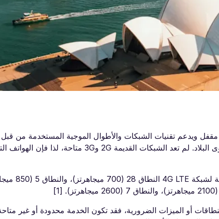
ر مقفل ويدعم تقنيات الشبكات والأطوال الموجية المستخدمة من قبل
الأسترالية. تعمل البلاد على شبكات 4G LTE و5G على مستوى البلاد. لم تعد الشبكات القديمة 2G
تعمل أستراليا على شبكات GSM، وت
للنطاقات أو الميزات الضرورية، فقد تكون الخدمة محدودة أو غير متاح