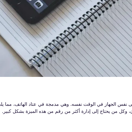
 eSIM المزدوجة تتيح لك استخدام شريحتي eSIM على نفس الجهاز في الوقت نفسه. وهي مدمجة في عتاد الهاتف،