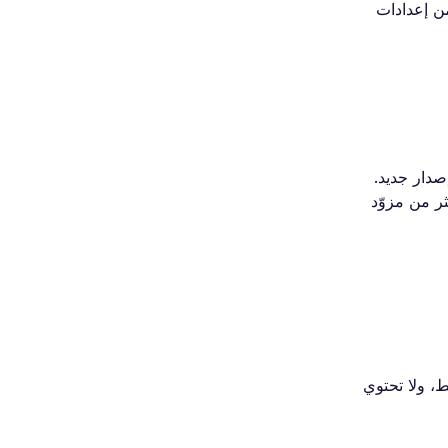
من إعدادات
لميزة مع كل إصدار جديد.
كثر من مزوّد
iPhone 14: iPhone 14، 14 Plus. في السوق الأمريكية تعمل هذه الأجهزة عبر شريحة eSIM فقط، ولا تحتوي