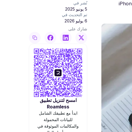
نُشر في
ة فاحصة على الأجهزة التي تدعم حالياً وظيفة eSIM المزدوج. فيما يلي قائمة محدّثة تتضمن أحدث طرازات iPhone
5 يونيو 2025
تم التحديث في
6 يوليو 2026
شارك على
امسح لتنزيل تطبيق
Roamless
ابدأ مع تطبيقك الشامل
للبيانات المحمولة
والمكالمات الموثوقة في