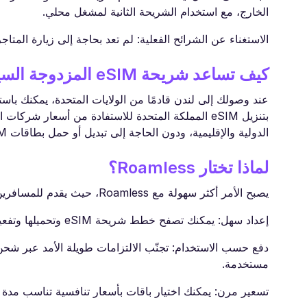
الخارج، مع استخدام الشريحة الثانية لمشغل محلي.
الاستغناء عن الشرائح الفعلية: لم تعد بحاجة إلى زيارة المتا
كيف تساعد شريحة eSIM المزدوجة السياح في الخارج
بتنزيل eSIM المملكة المتحدة للاستفادة من أسعار ش
الدولية والإقليمية، ودون الحاجة إلى تبديل أو حمل بطاقات SIM فعلية.
لماذا تختار Roamless؟
يصبح الأمر أكثر سهولة مع Roamless، حيث يقدم للمسافرين طريقة مرنة وسريعة لإدارة اتصالهم بالإنترنت أثناء السفر. إليك ما يميز Roamless:
إعداد سهل: يمكنك تصفح خطط شريحة eSIM وتحميلها وتفعيلها مباشرة من خلال منصة Roamless.
دفع حسب الاستخدام: تجنّب الالتزامات طويلة الأمد عبر شحن 
مستخدمة.
تسعير مرن: يمكنك اختيار باقات بأسعار تنافسية تناسب مدة ر