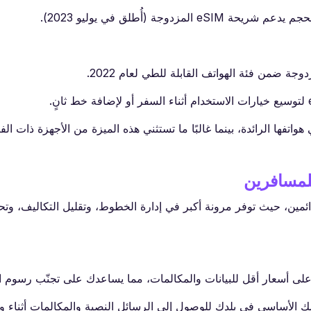
فير ميزة شريحة eSIM المزدوجة في هواتفها الرائدة، بينما غالبًا ما تستثني هذه الميزة من الأجهزة ذ
ا للمسافرين الدائمين، حيث توفر مرونة أكبر في إدارة الخطوط، وتقليل التكاليف، 
: يمكنك استخدام شريحة eSIM واحدة لرقمك الأساسي في بلدك للوصول إلى الرسائل النصية والمكالمات أ