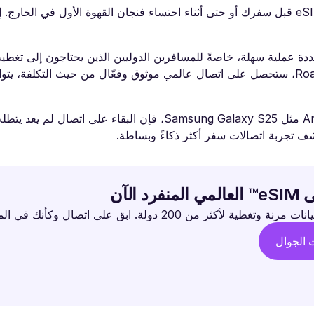
تلغي Roamless كل التعقيدات، مما يتيح لك إعداد شريحة eSIM قبل سفرك أو حتى أثناء احتساء فنجان القهوة الأول في ا
 الشبكات المتعددة عملية سهلة، خاصةً للمسافرين الدوليين الذين يحتاجون إلى ت
بلدهم الأصلي ووجهتهم الجديدة. باستخدام أدوات مثل Roamless، ستحصل على اتصال عالمي موثوق وفعّال من حيث ا
سواء كنت تستخدم أحدث أجهزة iPhone 16 أو هاتف Android مثل Samsung Galaxy S25، فإن البقاء على اتصا
د الآن
طية لأكثر من 200 دولة. ابق على اتصال وكأنك في المنزل.
ت الجوال