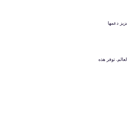
في بعض الأسواق مثل الولايات المتحدة، بدءًا من سلسلة iPhone 14، مع تعزيز دعمها
دمين حول العالم. توفر هذه