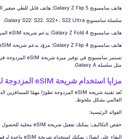
هاتف سامسونج Galaxy Z Flip 5: هاتف قابل للطي صغير الحجم يدعم شريحة eSIM المزدوجة (أُطلق في يوليو 2023).
سلسلة سامسونج Galaxy S22: S22، S22+، S22 Ultra.
هاتف سامسونج Galaxy Z Fold 4: يدعم شريحة eSIM المزدوجة ضمن فئة الهواتف القابلة للطي لعام 2022.
هاتف سامسونج Galaxy Z Flip 4: مزوّد بدعم شريحة eSIM لتوسيع خيارات الاستخدام أثناء السفر أو لإضافة خط ثانٍ.
تستمر سامسونج في تو
مثل سلسلة Galaxy A.
مزايا استخدام شريحة eSIM المزدوجة للمسافرين
تُعد تقنية شريحة eSIM المزدوجة تطورًا مهمً
العالمي بشكل ملحوظ.
الفوائد الرئيسية:
خفض التكاليف: يمكنك تفعيل شريحة eSIM محلية للحصول على أسعار أقل للبيانات والمكالمات، مما يساعدك على تجنّب رسوم التجوال الدولي.
البقاء على اتصال