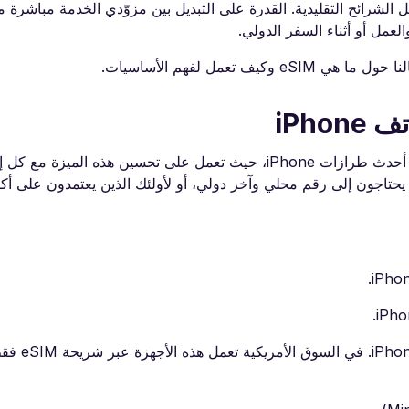
لشرائح التقليدية. القدرة على التبديل بين مزوّدي الخدمة مباشرة 
عمل أو أثناء السفر الدولي.
تعمل لفهم الأساسيات.
قامت شركة Apple بدمج ميزة شريحة eSIM المزدوجة في أحدث طرازات iPhone، حيث تعمل على تحسين هذه ا
مين الذين يحتاجون إلى رقم محلي وآخر دولي، أو لأولئك الذين يعتمدون على أ
سلسلة ، 14 Pro، 14 Pro Max