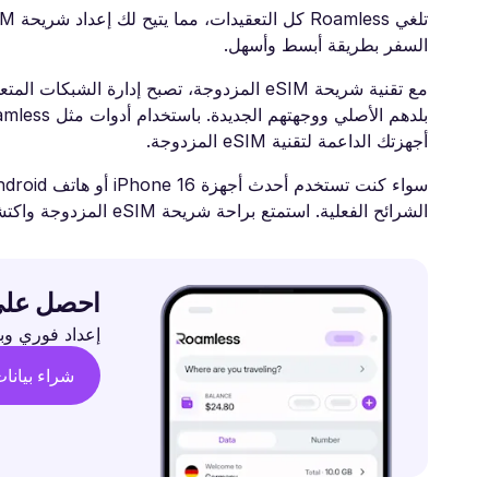
السفر بطريقة أبسط وأسهل.
مع تقنية شريحة eSIM المزدوجة، تصبح إدارة
أجهزتك الداعمة لتقنية eSIM المزدوجة.
الشرائح الفعلية. استمتع براحة شريحة eSIM المزدوجة واكتشف تجربة اتصالات سفر أكثر ذكاءً وبساطة.
احصل على eSIM™ العالمي المنفر
إعداد فوري وبيانات مرنة وتغ
شراء بيانا