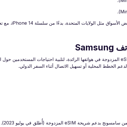
تواصل شركة Apple إلغاء منافذ شرائح SIM التقليدية 
قامت شركة Samsung أيضًا بتعزيز دعمها لتقنية شريحة eSIM المزدوجة في هواتفها الرائدة، لتلبية احتياجات المستخ
دعم الخطط المحلية أو تسهيل الاتصال أثناء السفر الدولي.