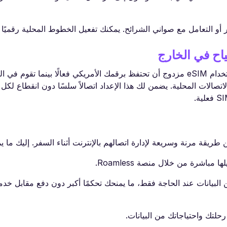
جر أو التعامل مع صواني الشرائح. يمكنك تفعيل الخطوط المحلية رقميًا 
عند وصولك إلى لندن قادمًا من الولايات المتحدة، يمكنك باستخدام eSIM مزدوج أن تحتفظ برقمك الأمريكي فعالًا بينم
ركات الاتصالات المحلية. يضمن لك هذا الإعداد اتصالاً سلسًا دون انقطاع ل
البيانات عند الحاجة فقط، ما يمنحك تحكمًا أكبر دون دفع مقابل خد
حلتك واحتياجاتك من البيانات.