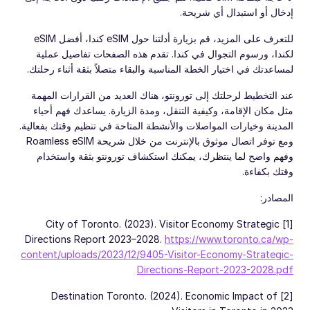
إدخال أو استبدال أي شريحة.
للتعرف على المزيد، قم بزيارة أدلتنا حول eSIM كندا، أفضل eSIM
لكندا، ورسوم التجوال في كندا. تقدم هذه الصفحات تفاصيل عملية
لمساعدتك في اختيار الخطة المناسبة والبقاء متصلاً بثقة أثناء رحلتك.
عند التخطيط لرحلتك إلى تورونتو، هناك العديد من القرارات المهمة
مثل مكان الإقامة، وكيفية التنقل، ومدة الزيارة. يساعدك فهم أحياء
المدينة وخيارات المواصلات والأنشطة المتاحة في تنظيم وقتك بفعالية.
ومع توفر اتصال موثوق بالإنترنت من خلال شريحة Roamless eSIM
وفهم واضح لما ينتظرك، يمكنك استكشاف تورونتو بثقة واستخدام
وقتك بكفاءة.
المصادر:
[1] City of Toronto. (2023). Visitor Economy Strategic
Directions Report 2023–2028.
https://www.toronto.ca/wp-
content/uploads/2023/12/9405-Visitor-Economy-Strategic-
Directions-Report-2023-2028.pdf
[2] Destination Toronto. (2024). Economic Impact of