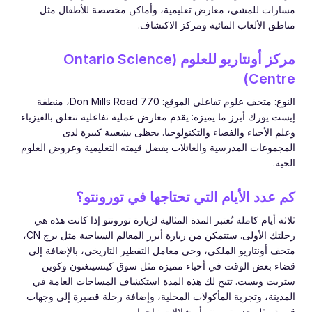
مسارات للمشي، معارض تعليمية، وأماكن مخصصة للأطفال مثل
مناطق الألعاب المائية ومركز الاكتشاف.
مركز أونتاريو للعلوم (Ontario Science
Centre)
النوع: متحف علوم تفاعلي الموقع: 770 Don Mills Road، منطقة
إيست يورك أبرز ما يميزه: يقدم معارض عملية تفاعلية تتعلق بالفيزياء
وعلم الأحياء والفضاء والتكنولوجيا. يحظى بشعبية كبيرة لدى
المجموعات المدرسية والعائلات بفضل قيمته التعليمية وعروض العلوم
الحية.
كم عدد الأيام التي تحتاجها في تورونتو؟
ثلاثة أيام كاملة تُعتبر المدة المثالية لزيارة تورونتو إذا كانت هذه هي
رحلتك الأولى. ستتمكن من زيارة أبرز المعالم السياحية مثل برج CN،
متحف أونتاريو الملكي، وحي معامل التقطير التاريخي، بالإضافة إلى
قضاء بعض الوقت في أحياء مميزة مثل سوق كينسينغتون وكوين
ستريت ويست. تتيح لك هذه المدة استكشاف المساحات العامة في
المدينة، وتجربة المأكولات المحلية، وإضافة رحلة قصيرة إلى وجهات
قريبة مثل جزر تورونتو أو شلالات نياجرا.