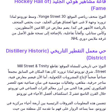
قاعة مشاهير هوكي الجليد (Hockey Hall of
Fame)
النوع: متحف رياضي الموقع: 30 Yonge Street، وسط تورونتو لماذا
تزوره: وجهة لا غنى عنها لعشاق هوكي الجليد، حيث يحتفي المتحف
بالرياضة الأشهر في كندا. يضم معارض عن اللاعبين الأسطوريين،
وكأس ستانلي، وألعاباً تفاعلية، بالإضافة إلى نسخة طبق الأصل من
غرفة ملابس دوري NHL.
حي معمل التقطير التاريخي (Distillery Historic
District)
النوع: حي تاريخي للمشاة الموقع: تقاطع Mill Street & Trinity
Street، شرق تورونتو لماذا تزوره: كان هذا المكان في السابق مجمعاً
صناعياً ضخماً لإنتاج المشروبات الكحولية، أما الآن فيضم معارض فنية،
متاجر حرفية، مقاهي، وفعاليات موسمية في مبانٍ صناعية تعود للعصر
الفيكتوري. يُعتبر هذا الحي من أبرز معالم التراث الصناعي في تورونتو
خلال القرن التاسع عشر.2. استكشاف أفضل الأحياء في تورونتو
تتضمن هذه المعلومات الفروقات الرئيسية بين أربعة أحياء مركزية في
تورونتو، مما يساعد الزوار على فهم ما تقدمه كل منطقة من حيث