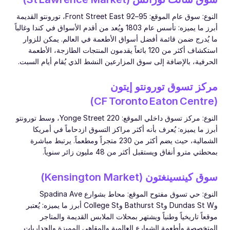
النوع: سوق عام الموقع: 95–92 Front Street East، تورونتو القديمة
أبرز ما يميزه: تأسس عام 1803 ويُعد من أقدم الأسواق في كندا وغالباً
ما يُدرج ضمن قائمة أفضل أسواق الأطعمة في العالم. يمكن للزوار
استكشاف أكثر من 120 بائعاً يقدمون المنتجات الطازجة، الأطعمة
الحرفية، بالإضافة إلى سوق المزارعين النشط الذي يُقام أيام السبت.
مركز تسوق تورونتو إيتون
(CF Toronto Eaton Centre)
النوع: مركز تسوق داخلي الموقع: 220 Yonge Street، وسط تورونتو
أبرز ما يميزه: يُعرف بأنه أكثر مراكز التسوق ازدحاماً في أمريكا
الشمالية، حيث يضم أكثر من 230 متجراً ومطعماً. يرتبط مباشرة
بمحطتي مترو أنفاق ويستقبل أكثر من 48 مليون زائر سنوياً.
سوق كينسينغتون (Kensington Market)
النوع: حي تسوق مفتوح الموقع: محاط بشوارع Spadina Ave
وDundas St W وBathurst St وCollege St أبرز ما يميزه: يُعتبر
موقعاً تاريخياً وطنياً ويشتهر بمحلات الملابس القديمة والمتاجر
المتخصصة وأطعمة الشوارع العالمية والمقاهي المميزة والجداريات