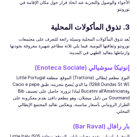
الأجواء والوصول والتجربة عند اتخاذ قرار حول مكان الإقامة في
تورونتو.
3. تذوق المأكولات المحلية
يُعد تذوق المأكولات المحلية وسيلة رائعة للتعرف على مجتمعات
تورونتو وثقافتها اليومية. فيما يلي ثلاثة مطاعم شهيرة معروفة بجودتها
وارتباطها بتقاليد الطهي في المدينة:
إنوتيكا سوشيالي (Enoteca Sociale)
النوع: مطعم إيطالي (Trattoria) الموقع: منطقة Little Portugal
(1288 Dundas St W) ما الذي يُنصح بتجربته: طبق Cacio e pepe
وBucatini all’Amatriciana لماذا تزوره: حاصل على تصنيف Bib
Gourmand من دليل ميشلان، وهو مطعم دافئ يقدم معكرونة على
الطراز الروماني بأسعار مناسبة، ويعكس تقاليد المجتمع الإيطالي
المحلي.
بار رافال (Bar Raval)
النوع: بار إسباني يقدم وجبات تاباس الموقع: منطقة Little Italy (505