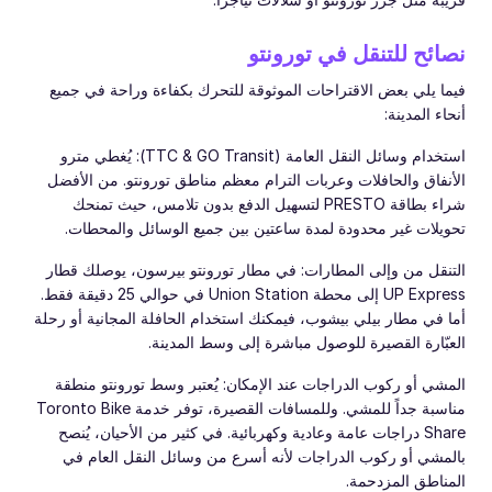
نصائح للتنقل في تورونتو
فيما يلي بعض الاقتراحات الموثوقة للتحرك بكفاءة وراحة في جميع
أنحاء المدينة:
استخدام وسائل النقل العامة (TTC & GO Transit): يُغطي مترو
الأنفاق والحافلات وعربات الترام معظم مناطق تورونتو. من الأفضل
شراء بطاقة PRESTO لتسهيل الدفع بدون تلامس، حيث تمنحك
تحويلات غير محدودة لمدة ساعتين بين جميع الوسائل والمحطات.
التنقل من وإلى المطارات: في مطار تورونتو بيرسون، يوصلك قطار
UP Express إلى محطة Union Station في حوالي 25 دقيقة فقط.
أما في مطار بيلي بيشوب، فيمكنك استخدام الحافلة المجانية أو رحلة
العبّارة القصيرة للوصول مباشرة إلى وسط المدينة.
المشي أو ركوب الدراجات عند الإمكان: يُعتبر وسط تورونتو منطقة
مناسبة جداً للمشي. وللمسافات القصيرة، توفر خدمة Toronto Bike
Share دراجات عامة وعادية وكهربائية. في كثير من الأحيان، يُنصح
بالمشي أو ركوب الدراجات لأنه أسرع من وسائل النقل العام في
المناطق المزدحمة.