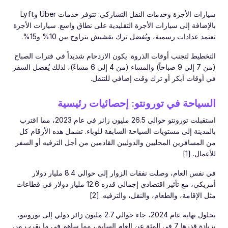
سيارات الأجرة وخدمات النقل التشاركي: تتوفر خدمات Uber وLyft
بالإضافة إلى سيارات الأجرة التقليدية على نطاق واسع. سيارات الأجرة
تعتمد عدادات رسمية، ويُفضل ترك بقشيش يتراوح بين 10% و15%.
التخطيط لتجنب أوقات الذروة: يكون الازدحام شديداً في فترات الصباح
(من 7 إلى 9 صباحاً) والمساء (من 4 إلى 6 مساءً)، لذلك يُفضل السفر
في أوقات أبكر أو ترك وقت إضافي للتنقل.
السياحة في تورونتو: إحصائيات رئيسية
استقبلت تورونتو حوالي 26.5 مليون زائر في عام 2023، مما اقترب
بالمدينة إلى مستويات السياحة السابقة للوباء. تشمل هذه الأرقام كل
من المسافرين المحليين والدوليين القادمين من أجل الترفيه أو السفر
للأعمال. [1]
في نفس العام، وصلت نفقات الزوار إلى حوالي 8.4 مليار دولار
أمريكي، مع تأثير اقتصادي إجمالي قدره 12.6 مليار دولار في قطاعات
مثل الإقامة، والطعام، والنقل، والترفيه. [2]
بحلول نهاية عام 2024، جاء حوالي 2.7 مليون زائر دولي إلى تورونتو،
بزيادة قدرها 7 في المئة عن العام السابق، مما ساهم في ما يقرب من