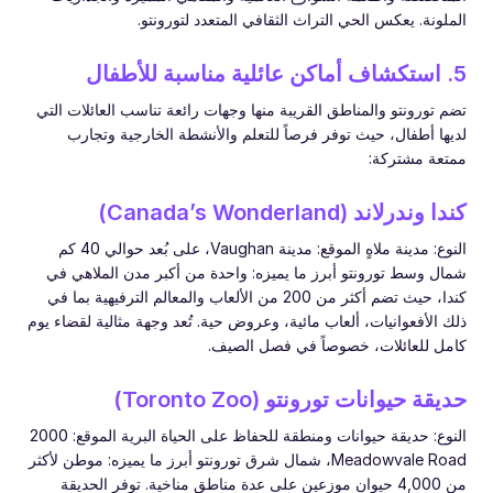
الملونة. يعكس الحي التراث الثقافي المتعدد لتورونتو.
5. استكشاف أماكن عائلية مناسبة للأطفال
تضم تورونتو والمناطق القريبة منها وجهات رائعة تناسب العائلات التي
لديها أطفال، حيث توفر فرصاً للتعلم والأنشطة الخارجية وتجارب
ممتعة مشتركة:
كندا وندرلاند (Canada’s Wonderland)
النوع: مدينة ملاهٍ الموقع: مدينة Vaughan، على بُعد حوالي 40 كم
شمال وسط تورونتو أبرز ما يميزه: واحدة من أكبر مدن الملاهي في
كندا، حيث تضم أكثر من 200 من الألعاب والمعالم الترفيهية بما في
ذلك الأفعوانيات، ألعاب مائية، وعروض حية. تُعد وجهة مثالية لقضاء يوم
كامل للعائلات، خصوصاً في فصل الصيف.
حديقة حيوانات تورونتو (Toronto Zoo)
النوع: حديقة حيوانات ومنطقة للحفاظ على الحياة البرية الموقع: 2000
Meadowvale Road، شمال شرق تورونتو أبرز ما يميزه: موطن لأكثر
من 4,000 حيوان موزعين على عدة مناطق مناخية. توفر الحديقة