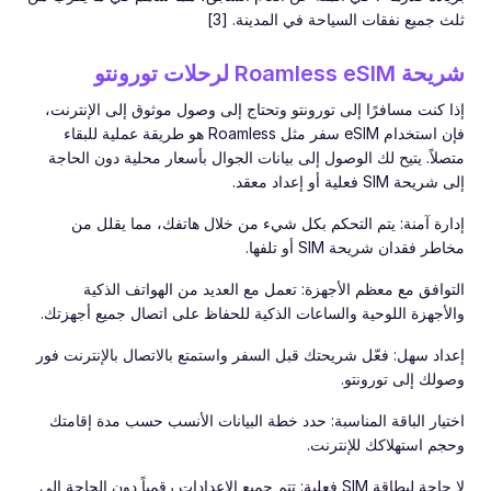
ثلث جميع نفقات السياحة في المدينة. [3]
شريحة Roamless eSIM لرحلات تورونتو
إذا كنت مسافرًا إلى تورونتو وتحتاج إلى وصول موثوق إلى الإنترنت،
فإن استخدام eSIM سفر مثل Roamless هو طريقة عملية للبقاء
متصلاً. يتيح لك الوصول إلى بيانات الجوال بأسعار محلية دون الحاجة
إلى شريحة SIM فعلية أو إعداد معقد.
إدارة آمنة: يتم التحكم بكل شيء من خلال هاتفك، مما يقلل من
مخاطر فقدان شريحة SIM أو تلفها.
التوافق مع معظم الأجهزة: تعمل مع العديد من الهواتف الذكية
والأجهزة اللوحية والساعات الذكية للحفاظ على اتصال جميع أجهزتك.
إعداد سهل: فعّل شريحتك قبل السفر واستمتع بالاتصال بالإنترنت فور
وصولك إلى تورونتو.
اختيار الباقة المناسبة: حدد خطة البيانات الأنسب حسب مدة إقامتك
وحجم استهلاكك للإنترنت.
لا حاجة لبطاقة SIM فعلية: تتم جميع الإعدادات رقمياً دون الحاجة إلى