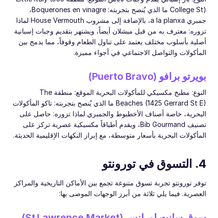
College St) ما الذي يُنصح بتجربته: Boquerones en vinagre،
جمبري a la planxa، بالإضافة إلى مشروب House Vermouth لماذا
تزوره: معترف به من قبل ميشلان أيضاً، ويشتهر بتقديم وجبات إسبانية
أصلية بأسلوب مختلف يعتمد على تناول الطعام وقوفاً، مما يدمج بين
المأكولات والتواصل الاجتماعي في أجواء مميزة.
بويرتو برافو (Puerto Bravo)
النوع: مطبخ مكسيكي للمأكولات البحرية الموقع: منطقة The
Beaches (1425 Gerrard St E) ما الذي يُنصح بتجربته: تاكو المأكولات
البحرية، خاصة أصناف الأخطبوط والجمبري لماذا تزوره: حاصل على
تصنيف Bib Gourmand، ويقدم أطباقاً مكسيكية عصرية تركز على
المأكولات البحرية بأسعار متوسطة، مع إبراز النكهات الإقليمية الحديثة.
4. التسوق في تورونتو
توفر تورونتو تجربة تسوق متنوعة تجمع بين الأماكن التاريخية والمراكز
العصرية. فيما يلي ثلاثة من أبرز الوجهات الموصى بها:
سوق سانت لورانس (St Lawrence Market)