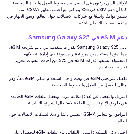
لأولئك الذين يرغبون في الفصل بين خطوط العمل والحياة الشخصية.
كما أن دعم eSIM في S25 يتوافق مع أحدث معايير GSMA، مما
يضمن توافقًا واسعًا مع شركات الاتصالات حول العالم، ويضع الجهاز في
مقدمة تقنيات الاتصال الحديثة.
دعم eSIM في Samsung Galaxy S25
يأتي Samsung Galaxy S25 بقدرات متقدمة في دعم شريحة eSIM،
مما يمنح المستخدمين مرونة غير مسبوقة في إدارة اتصالاتهم
المحمولة. تستفيد قدرات eSIM في S25 من أحدث التقنيات لتعزيز
تجربة المستخدم:
تفعيل شريحتي eSIM في وقت واحد : استخدام ملفي eSIM معاً، وهو
مثالي للفصل بين العمل والخطوط الشخصية
التنزيل والتفعيل عن بُعد : إمكانية تنزيل وتفعيل ملفات eSIM الجديدة
عن طريق الإنترنت دون الحاجة لاستبدال الشرائح التقليدية
التوافق مع معايير GSMA : يضمن دعمًا واسعًا لشبكات الاتصالات حول
العالم
اختيار ذكي للشبكة : التبديل التلقائي بين ملفات eSIM للحصول على