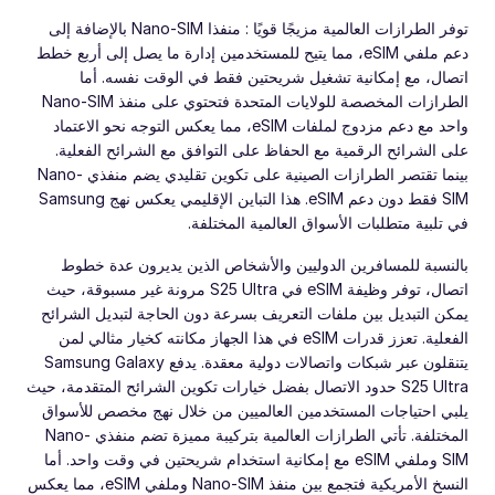
توفر الطرازات العالمية مزيجًا قويًا : منفذا Nano-SIM بالإضافة إلى
دعم ملفي eSIM، مما يتيح للمستخدمين إدارة ما يصل إلى أربع خطط
اتصال، مع إمكانية تشغيل شريحتين فقط في الوقت نفسه. أما
الطرازات المخصصة للولايات المتحدة فتحتوي على منفذ Nano-SIM
واحد مع دعم مزدوج لملفات eSIM، مما يعكس التوجه نحو الاعتماد
على الشرائح الرقمية مع الحفاظ على التوافق مع الشرائح الفعلية.
بينما تقتصر الطرازات الصينية على تكوين تقليدي يضم منفذي Nano-
SIM فقط دون دعم eSIM. هذا التباين الإقليمي يعكس نهج Samsung
في تلبية متطلبات الأسواق العالمية المختلفة.
بالنسبة للمسافرين الدوليين والأشخاص الذين يديرون عدة خطوط
اتصال، توفر وظيفة eSIM في S25 Ultra مرونة غير مسبوقة، حيث
يمكن التبديل بين ملفات التعريف بسرعة دون الحاجة لتبديل الشرائح
الفعلية. تعزز قدرات eSIM في هذا الجهاز مكانته كخيار مثالي لمن
يتنقلون عبر شبكات واتصالات دولية معقدة. يدفع Samsung Galaxy
S25 Ultra حدود الاتصال بفضل خيارات تكوين الشرائح المتقدمة، حيث
يلبي احتياجات المستخدمين العالميين من خلال نهج مخصص للأسواق
المختلفة. تأتي الطرازات العالمية بتركيبة مميزة تضم منفذي Nano-
SIM وملفي eSIM مع إمكانية استخدام شريحتين في وقت واحد. أما
النسخ الأمريكية فتجمع بين منفذ Nano-SIM وملفي eSIM، مما يعكس