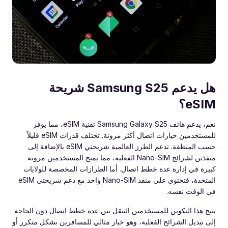
هل يدعم Samsung S25 شريحة
eSIM؟
نعم، يدعم هاتف Samsung Galaxy S25 تقنية eSIM، مما يوفر
للمستخدمين خيارات اتصال أكثر مرونة. تختلف قدرات eSIM قليلاً
حسب المنطقة. تدعم الطرز العالمية شريحتي eSIM بالإضافة إلى
منفذين لشرائح Nano-SIM الفعلية، مما يمنح المستخدمين مرونة
كبيرة في إدارة عدة خطط اتصال. أما الطرازات المخصصة للولايات
المتحدة، فتحتوي على منفذ Nano-SIM واحد مع دعم شريحتي eSIM
في الوقت نفسه.
يتيح هذا التكوين للمستخدمين التنقل بين عدة خطط اتصال دون الحاجة
إلى تبديل الشرائح الفعلية، وهو خيار مثالي للمسافرين بشكل متكرر أو