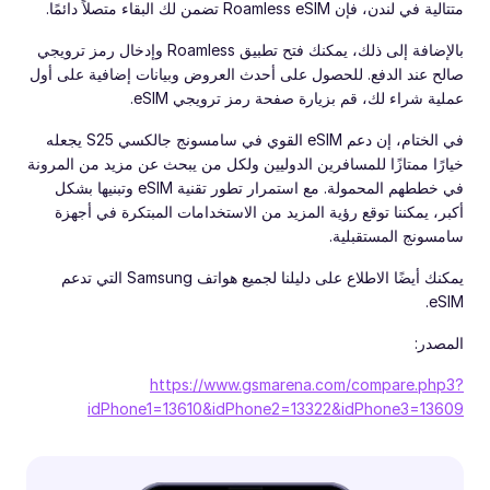
متتالية في لندن، فإن Roamless eSIM تضمن لك البقاء متصلاً دائمًا.
بالإضافة إلى ذلك، يمكنك فتح تطبيق Roamless وإدخال رمز ترويجي
صالح عند الدفع. للحصول على أحدث العروض وبيانات إضافية على أول
عملية شراء لك، قم بزيارة صفحة رمز ترويجي eSIM.
في الختام، إن دعم eSIM القوي في سامسونج جالكسي S25 يجعله
خيارًا ممتازًا للمسافرين الدوليين ولكل من يبحث عن مزيد من المرونة
في خططهم المحمولة. مع استمرار تطور تقنية eSIM وتبنيها بشكل
أكبر، يمكننا توقع رؤية المزيد من الاستخدامات المبتكرة في أجهزة
سامسونج المستقبلية.
يمكنك أيضًا الاطلاع على دليلنا لجميع هواتف Samsung التي تدعم
eSIM.
المصدر:
https://www.gsmarena.com/compare.php3?
idPhone1=13610&idPhone2=13322&idPhone3=13609