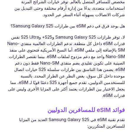
مخصص للمسافر المتصل بالعالم. توفر خيارات الشرائح المرنة
استخدامات متعددة، بدءًا من إدارة أرقام مختلفة وحتى التبديل بين
شركات الاتصالات بسهولة أثناء السفر عبر الحدود.
هل يوجد فرق في دعم eSIM بين طرازات Samsung Galaxy S25؟
لا، توفر طرازات Samsung Galaxy S25 وS25+ وS25 Ultra نفس
قدرات eSIM داخل كل منطقة. تدعم الطرازات العالمية منفذي Nano-
SIM بالإضافة إلى ملفي eSIM. أما النسخ الأمريكية فتحتوي على منفذ
Nano-SIM واحد مع دعم مزدوج لملفات eSIM. بينما تقتصر الطرازات
الصينية على تكوين تقليدي يضم منفذي Nano-SIM فقط دون دعم
eSIM. يضمن هذا التناسق بين طرازات سلسلة S25 خيارات اتصال
موحدة داخل كل سوق، بغض النظر عن الطراز المحدد. بالنسبة
للمستخدمين الدوليين، تقدم جميع أجهزة S25 دعمًا قويًا لـ eSIM، مما
يجعل الاختيار بين الطرازات يعتمد أكثر على المزايا الأخرى وليس على
قدرات eSIM.
فوائد eSIM للمسافرين الدوليين
تقدم تقنية eSIM في Samsung Galaxy S25 العديد من المزايا
للمسافرين المتكررين: