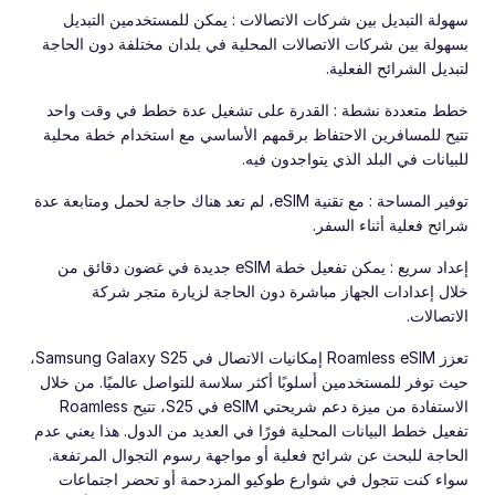
سهولة التبديل بين شركات الاتصالات : يمكن للمستخدمين التبديل
بسهولة بين شركات الاتصالات المحلية في بلدان مختلفة دون الحاجة
لتبديل الشرائح الفعلية.
خطط متعددة نشطة : القدرة على تشغيل عدة خطط في وقت واحد
تتيح للمسافرين الاحتفاظ برقمهم الأساسي مع استخدام خطة محلية
للبيانات في البلد الذي يتواجدون فيه.
توفير المساحة : مع تقنية eSIM، لم تعد هناك حاجة لحمل ومتابعة عدة
شرائح فعلية أثناء السفر.
إعداد سريع : يمكن تفعيل خطة eSIM جديدة في غضون دقائق من
خلال إعدادات الجهاز مباشرة دون الحاجة لزيارة متجر شركة
الاتصالات.
تعزز Roamless eSIM إمكانيات الاتصال في Samsung Galaxy S25،
حيث توفر للمستخدمين أسلوبًا أكثر سلاسة للتواصل عالميًا. من خلال
الاستفادة من ميزة دعم شريحتي eSIM في S25، تتيح Roamless
تفعيل خطط البيانات المحلية فورًا في العديد من الدول. هذا يعني عدم
الحاجة للبحث عن شرائح فعلية أو مواجهة رسوم التجوال المرتفعة.
سواء كنت تتجول في شوارع طوكيو المزدحمة أو تحضر اجتماعات