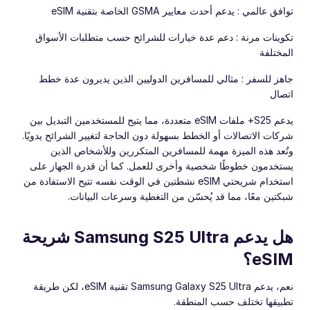
توافق عالمي : يدعم أحدث معايير GSMA الخاصة بتقنية eSIM
تكوينات مرنة : دعم عدة خيارات للشرائح حسب متطلبات الأسواق
المختلفة
جاهز للسفر : مثالي للمسافرين الدوليين الذين يديرون عدة خطط
اتصال
يدعم S25+ ملفات eSIM متعددة، مما يتيح للمستخدمين التبديل بين
شركات الاتصالات أو الخطط بسهولة دون الحاجة لتغيير الشرائح يدويًا.
وتُعد هذه الميزة مهمة للمسافرين المتكررين وللأشخاص الذين
يستخدمون خطوطًا شخصية وأخرى للعمل. كما أن قدرة الجهاز على
استخدام شريحتي eSIM نشطتين في الوقت نفسه تتيح الاستفادة من
شبكتين معًا، مما قد يُحسّن من التغطية وسرعات البيانات.
هل يدعم Samsung S25 Ultra شريحة
eSIM؟
نعم، يدعم Samsung Galaxy S25 Ultra تقنية eSIM، لكن طريقة
تطبيقها تختلف حسب المنطقة.