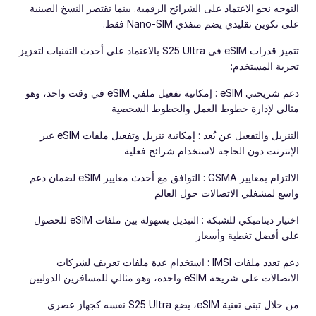
التوجه نحو الاعتماد على الشرائح الرقمية. بينما تقتصر النسخ الصينية
على تكوين تقليدي يضم منفذي Nano-SIM فقط.
تتميز قدرات eSIM في S25 Ultra بالاعتماد على أحدث التقنيات لتعزيز
تجربة المستخدم:
دعم شريحتي eSIM : إمكانية تفعيل ملفي eSIM في وقت واحد، وهو
مثالي لإدارة خطوط العمل والخطوط الشخصية
التنزيل والتفعيل عن بُعد : إمكانية تنزيل وتفعيل ملفات eSIM عبر
الإنترنت دون الحاجة لاستخدام شرائح فعلية
الالتزام بمعايير GSMA : التوافق مع أحدث معايير eSIM لضمان دعم
واسع لمشغلي الاتصالات حول العالم
اختيار ديناميكي للشبكة : التبديل بسهولة بين ملفات eSIM للحصول
على أفضل تغطية وأسعار
دعم تعدد ملفات IMSI : استخدام عدة ملفات تعريف لشركات
الاتصالات على شريحة eSIM واحدة، وهو مثالي للمسافرين الدوليين
من خلال تبني تقنية eSIM، يضع S25 Ultra نفسه كجهاز عصري