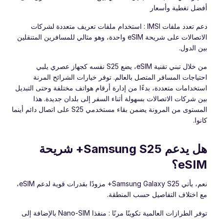
أفضل تغطية وأسعار
دعم تعدد ملفات IMSI : استخدام ملفات تعريف متعددة لشركات
الاتصالات على شريحة eSIM واحدة، وهو مثالي للمسافرين المتنقلين
بين الدول.
من خلال تبني تقنية eSIM، يضع S25 نفسه كجهاز عصري يلبي
احتياجات المسافر المتصل بالعالم. توفر خيارات الشرائح المرنة
استخدامات متعددة، بدءًا من إدارة أرقام هواتف مختلفة وحتى التبديل
بين شركات الاتصالات بسهولة أثناء السفر إلى بلدان جديدة. هذا
المستوى من المرونة يضمن بقاء مستخدمي S25 على اتصال دائم أينما
كانوا.
هل يدعم Samsung S25+ شريحة
eSIM؟
نعم، يأتي Samsung Galaxy S25+ مزودًا بقدرات قوية لدعم eSIM،
مع اختلاف التفاصيل حسب المنطقة.
توفر الطرازات العالمية تكوينًا مرنًا : منفذا Nano-SIM بالإضافة إلى