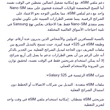
دعم ملفي eSIM، مع إمكانية تشغيل اتصالين نشطين في الوقت نفسه.
أما النسخ المخصصة للولايات المتحدة فتحتوي على منفذ Nano-SIM
واحد مع دعم لملفي eSIM، مما يعكس التوجه نحو الاعتماد على
الشرائح الرقمية. بينما تقتصر الطرازات الصينية على تكوين تقليدي
يضم منفذي Nano-SIM فقط. هذا الاختلاف يعكس نهج Samsung في
تلبية احتياجات الأسواق العالمية المختلفة.
بالنسبة للمسافرين الدوليين والأشخاص الذين يديرون عدة أرقام، توفر
وظيفة eSIM في S25+ قيمة كبيرة، حيث تسمح بالتبديل السريع بين
ملفات التعريف دون الحاجة لتبديل الشرائح الفعلية. من الجدير بالذكر
أنه على الرغم من أن بعض الطرازات تدعم ما يصل إلى أربع شرائح،
إلا أنه يمكن استخدام شريحتين فقط في الوقت نفسه، لتحقيق توازن
بين المرونة والاستخدام العملي.
ميزات eSIM الرئيسية في Galaxy S25+:
ملفات eSIM متعددة : التبديل بين شركات الاتصالات أو الخطط دون
استبدال الشرائح الفعلية
شريحتي eSIM نشطتان : إمكانية استخدام ملفي eSIM في وقت واحد
لتعزيز التغطية