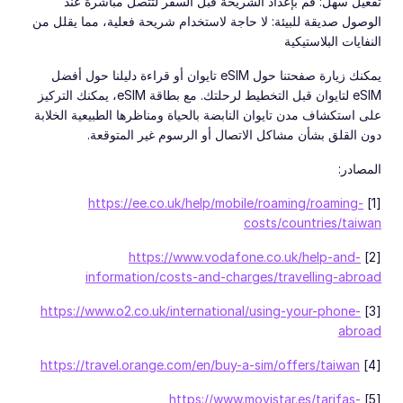
تفعيل سهل: قم بإعداد الشريحة قبل السفر لتتصل مباشرة عند
الوصول صديقة للبيئة: لا حاجة لاستخدام شريحة فعلية، مما يقلل من
النفايات البلاستيكية
يمكنك زيارة صفحتنا حول eSIM تايوان أو قراءة دليلنا حول أفضل
eSIM لتايوان قبل التخطيط لرحلتك. مع بطاقة eSIM، يمكنك التركيز
على استكشاف مدن تايوان النابضة بالحياة ومناظرها الطبيعية الخلابة
دون القلق بشأن مشاكل الاتصال أو الرسوم غير المتوقعة.
المصادر:
https://ee.co.uk/help/mobile/roaming/roaming-
[1]
costs/countries/taiwan
https://www.vodafone.co.uk/help-and-
[2]
information/costs-and-charges/travelling-abroad
https://www.o2.co.uk/international/using-your-phone-
[3]
abroad
https://travel.orange.com/en/buy-a-sim/offers/taiwan
[4]
https://www.movistar.es/tarifas-
[5]