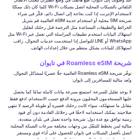
التلقائي بالشبكات المحلية اتصل بشبكات Wi-Fi كلما كان ذلك ممكنًا
لاستخدام الإنترنت إذا كنت بحاجة إلى اتصال دائم، فكّر في شراء
شريحة SIM محلية أو استخدام خدمة eSIM العالمية قم بتنزيل
الخرائط والتطبيقات المساعدة مثل الترجمة قبل رحلتك لتقليل
استهلاك البيانات استخدم تطبيقات المراسلة التي تعمل عبر Wi-Fi مثل
WhatsApp أو LINE للتواصل إذا استخدمت خدمات التجوال، راقب
استهلاكك للبيانات بشكل منتظم من خلال إعدادات الهاتف.
شريحة Roamless eSIM في تايوان
توفّر شريحة Roamless eSIM العالمية حلًا عصريًا لمشاكل التجوال،
وتُعد مثالية للمسافرين إلى تايوان:
لا يوجد تقليل للسرعة: استمتع بسرعة بيانات كاملة تمامًا كما يحصل
عليها المستخدمون المحليون مرونة الدفع حسب الاستخدام: ادفع فقط
مقابل ما تستهلكه، سواء كانت رحلتك قصيرة أو طويلة الرصيد لا تنتهي
صلاحيته: يمكنك استخدامه لاحقًا في رحلاتك القادمة دون أي قيود
زمنية توافق مع عدة دول: شريحة واحدة تعمل في بلدان متعددة،
مثالية لمن يخطط للتنقّل بين وجهات مختلفة سرعات الشبكة المحلية:
اتصل بأفضل الشبكات في تايوان للحصول على أداء قوي ومستقر