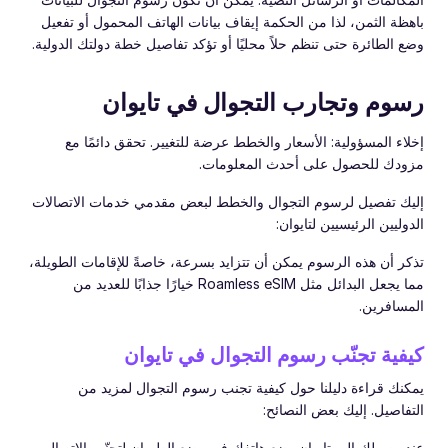
باهظة الثمن، لذا من الحكمة إيقاف بيانات الهاتف المحمول أو تفعيل
وضع الطائرة حتى تنظم حلاً محليًا أو تؤكد تفاصيل خطة دولتك الدولية.
رسوم وتجارب التجوال في تايوان
إخلاء المسؤولية: الأسعار والخطط عرضة للتغيير. تحقق دائمًا مع
مزودك للحصول على أحدث المعلومات.
إليك تفصيل لرسوم التجوال والخطط لبعض مقدمي خدمات الاتصالات
الدوليين الرئيسيين لتايوان:
تذكر أن هذه الرسوم يمكن أن تتزايد بسرعة، خاصةً للإقامات الطويلة،
مما يجعل البدائل مثل Roamless eSIM خيارًا جذابًا للعديد من
المسافرين.
كيفية تجنّب رسوم التجوال في تايوان
يمكنك قراءة دليلنا حول كيفية تجنب رسوم التجوال لمزيد من
التفاصيل. إليك بعض النصائح:
عند وصولك إلى تايوان، ضع هاتفك في وضع الطيران لتجنّب الاتصال