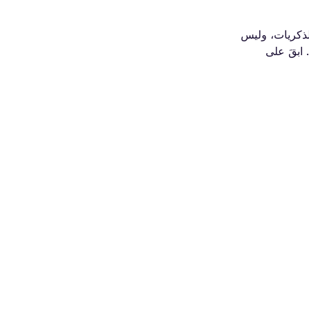
تكون مليئة بالذكريات، وليس
و قم بزيارة صفحاتنا حول eSIM مدريد، eSIM برشلونة وeSIM إسبانيا. ابقَ على