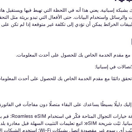
 بشبكة إسبانية. يعني هذا أنه في اللحظة التي تهبط فيها ويستقبل ها
 والرسائل واستخدام البيانات. حتى الأفعال التي تبدو بريئة مثل الت
طبيقات الخرائط يمكن أن تؤدي إلى تكلفة غير متوقعة إذا لم تكن على
مًا مع مقدم الخدمة الخاص بك للحصول على أحدث المعلومات.
صالات في إسبانيا:
 تحقق دائمًا مع مقدم الخدمة الخاص بك للحصول على أحدث المعلوما
ليك دليلًا بسيطًا يساعدك على البقاء متصلًا دون مفاجآت في الفاتورة
تحقّق من خطتك الحالية: تواصل مع مزوّد الخ
حول eSIM إسبانيا واختر الخطة التي تناسب مغامرتك في إسبانيا. ثبّت شريحة eSIM: اتبع تعليمات التثبيت ا
البيانات: أوقف تشغيل تجوال البيانات من إعدادات الهاتف لتجنّب أي رسوم غير مقصودة اتصل بشب