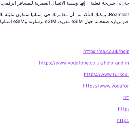
ة إلى شريحة فعلية – إنها وسيلة الاتصال العصرية للمسافر الرقمي.
من خلال فهم رسوم التجوال والنظر في البدائل مثل Roamless eSIM، يمكنك التأكد من أن مغامرتك في إسبانيا س
بفواتير صادمة. تحقق من دليلنا حول أفضل eSIM لإسبانيا أ
https://ee.co.uk/he
https://www.vodafone.co.uk/help-and-in
https://www.turkcell
https://www.vodafone
ht
http
https