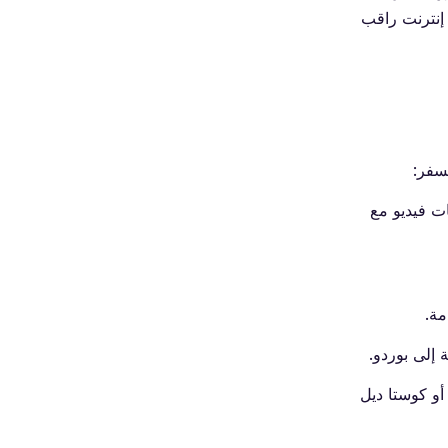
خرائط Google مسبقًا لاستخدامها دون إنترنت راقب
ت فيديو مع
مة.
 إلى بوردو.
أو كوستا ديل