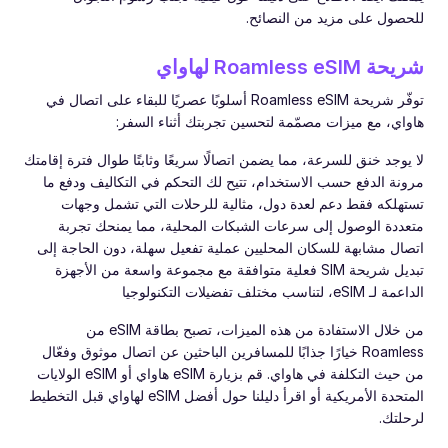
للحصول على مزيد من النصائح.
شريحة Roamless eSIM لهاواي
توفّر شريحة Roamless eSIM أسلوبًا عصريًا للبقاء على اتصال في
هاواي، مع ميزات مصمّمة لتحسين تجربتك أثناء السفر:
لا يوجد خنق للسرعة، مما يضمن اتصالًا سريعًا وثابتًا طوال فترة إقامتك
مرونة الدفع حسب الاستخدام، تتيح لك التحكم في التكاليف ودفع ما
تستهلكه فقط دعم لعدة دول، مثالية للرحلات التي تشمل وجهات
متعددة الوصول إلى سرعات الشبكات المحلية، مما يمنحك تجربة
اتصال مشابهة للسكان المحليين عملية تفعيل سهلة، دون الحاجة إلى
تبديل شريحة SIM فعلية متوافقة مع مجموعة واسعة من الأجهزة
الداعمة لـ eSIM، لتناسب مختلف تفضيلات التكنولوجيا
من خلال الاستفادة من هذه الميزات، تصبح بطاقة eSIM من
Roamless خيارًا جذابًا للمسافرين الباحثين عن اتصال موثوق وفعّال
من حيث التكلفة في هاواي. قم بزيارة eSIM هاواي أو eSIM الولايات
المتحدة الأمريكية أو اقرأ دليلنا حول أفضل eSIM لهاواي قبل التخطيط
لرحلتك.