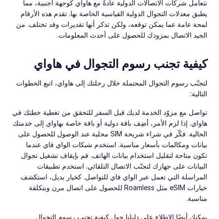
تتعامل شركات الاتصالات الدولية عادةً مع هاواي كوجهة أجنبية، مما
يطبق معدلات التجوال الدولية القياسية الخاصة بها. تقدم هذه الأرقام
لمحة عامة عما يمكن توقعه، ولكن تذكر أنها تقديرات وقد تختلف. من
الجيد الاتصال بمزودك للحصول على أحدث المعلومات.
كيفية تجنب رسوم التجوال في هاواي
لتجنّب رسوم التجوال المحتملة خلال رحلتك إلى هاواي، اتبع الخطوات
التالية:
تواصل مع مزوّد الخدمة لديك قبل السفر للتحقق من تغطية خطتك في
هاواي. إذا لزم الأمر، أضِف باقة دولية أو باقة خاصة بهاواي إلى خدمتك
الحالية. فكّر في شراء شريحة SIM محلية عند الوصول للحصول على
بيانات ومكالمات بأسعار مناسبة. استخدم شبكات الواي فاي عندما
تكون متاحة لتقليل استخدام بيانات الهاتف. قم بإيقاف تشغيل تجوال
البيانات على جهازك لتجنّب الاتصال التلقائي. استخدم تطبيقات
المراسلة التي تعمل عبر الواي فاي للتواصل. كخيار بديل، استكشف
خيارات eSIM مثل Roamless للحصول على اتصال مرن وبتكلفة
مناسبة.
يمكنك أيضًا الاطلاع على دليلنا حول كيفية تجنب رسوم التجوال