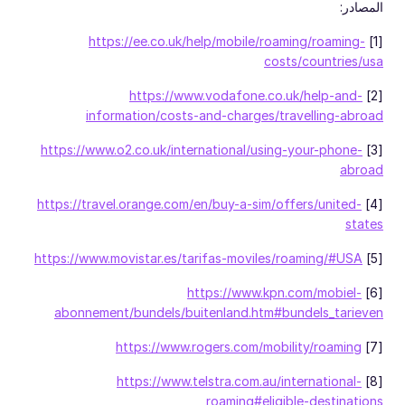
المصادر:
https://ee.co.uk/help/mobile/roaming/roaming-
[1]
costs/countries/usa
https://www.vodafone.co.uk/help-and-
[2]
information/costs-and-charges/travelling-abroad
https://www.o2.co.uk/international/using-your-phone-
[3]
abroad
https://travel.orange.com/en/buy-a-sim/offers/united-
[4]
states
https://www.movistar.es/tarifas-moviles/roaming/#USA
[5]
https://www.kpn.com/mobiel-
[6]
abonnement/bundels/buitenland.htm#bundels_tarieven
https://www.rogers.com/mobility/roaming
[7]
https://www.telstra.com.au/international-
[8]
roaming#eligible-destinations