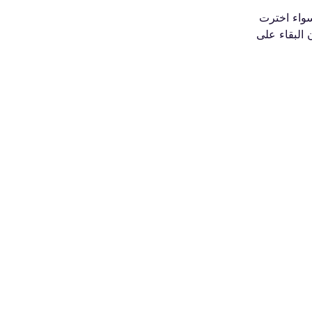
سواء اخترت
يا التجوال داخل الاتحاد الأوروبي، أو فضلت راحة استخدام بطاقة eSIM من Roamless، فإن البقاء على