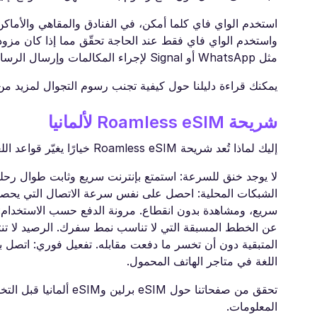
واستخدم الواي فاي فقط عند الحاجة تحقّق مما إذا كان مزود
مثل WhatsApp أو Signal لإجراء المكالمات وإرسال الرسائل عبر الواي فاي
يمكنك قراءة دليلنا حول كيفية تجنب رسوم التجوال لمزيد من 
شريحة Roamless eSIM لألمانيا
إليك لماذا تُعد شريحة Roamless eSIM خيارًا يغيّر قواعد اللعبة في رحلاتك:
لا يوجد خنق للسرعة: استمتع بإنترنت سريع وثابت طوال رحلت
الشبكات المحلية: احصل على نفس سرعة الاتصال التي يحصل
سريع، ومشاهدة بدون انقطاع. مرونة الدفع حسب الاستخدام: ا
عن الخطط المسبقة التي لا تناسب نمط سفرك. الرصيد لا تنتهي
المتبقية دون أن تخسر ما دفعت مقابله. تفعيل فوري: اتصل 
اللغة في متاجر الهاتف المحمول.
المعلومات.