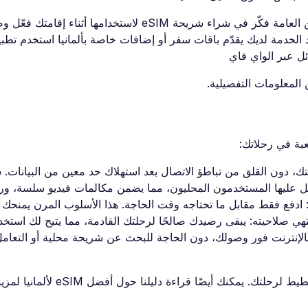
استخدم الواي فاي كلما أمكن، في الفنادق والمقاهي والأماكن العامة فكّر في شراء شريحة eSIM لاستخد
 الخدمة لديك يقدّم باقات سفر أو إضافات خاصة بألمانيا استخدم تطب
المعلومات التفصيلية.
ك، دون القلق من تباطؤ الاتصال بعد استهلاك حد معين من البيانات.
 عليها المستخدمون المحليون، مما يضمن مكالمات فيديو سلسة، ور
دفع فقط مقابل ما تحتاجه وقت الحاجة. هذا الأسلوب المرن يمنحك حر
 صلاحيته: يبقى رصيدك صالحًا لرحلتك القادمة، مما يتيح لك استخدام
بالإنترنت فور وصولك، دون الحاجة للبحث عن شريحة محلية أو التعام
تحقق من صفحاتنا حول eSIM برلين وeSIM ألمانيا قبل التخطيط لرحلتك. يمكنك أيضًا قراءة دليل