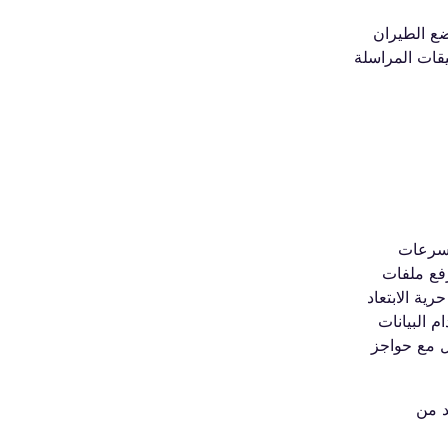
امها أثناء إقامتك فعّل وضع الطيران
يقات المراسلة
 سرعات
فع ملفات
ية الابتعاد
 البيانات
ل مع حواجز
نا حول أفضل eSIM لألمانيا لمزيد من