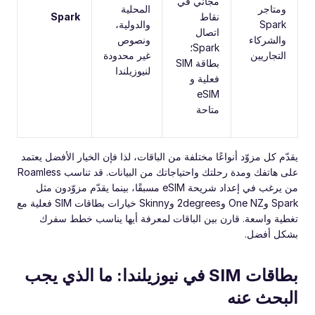
مجاني في
ومتاجر
المحلية
نقاط
Spark
Spark
والدولية،
اتصال
والشركاء
ونصوص
Spark؛
التجاريين
غير محدودة
بطاقة SIM
لنيوزيلندا
فعلية و
eSIM
متاحة
يقدّم كل مزوّد أنواعًا مختلفة من الباقات، لذا فإن الخيار الأفضل يعتمد
على هاتفك ومدة رحلتك واحتياجاتك من البيانات. قد تناسب Roamless
من يرغب في إعداد شريحة eSIM مسبقًا، بينما يقدّم مزوّدون مثل
Spark وOne NZ و2degrees وSkinny خيارات بطاقات SIM فعلية مع
تغطية واسعة. قارن بين الباقات لمعرفة أيها يناسب خطط سفرك
بشكل أفضل.
بطاقات SIM في نيوزيلندا: ما الذي يجب
البحث عنه