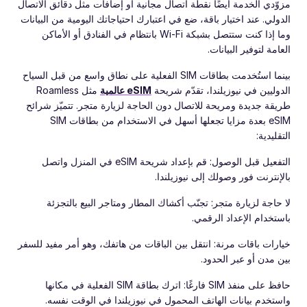
مزوّدي الخدمة أيضًا نقطة اتصال مجانية أو إضافات مثل دقائق الاتصال
الدولي. عند اختيار باقة، ضع في اعتبارك احتياجاتك اليومية من البيانات
وما إذا كنت ستتصل بشبكة Wi-Fi بانتظام في الفنادق أو الأماكن
العامة لتوفير البيانات.
بينما استُخدمت بطاقات SIM الفعلية على نطاق واسع من قبل السياح
الدوليين في نيوزيلندا، تقدّم شريحة
eSIM عالمية
مثل Roamless
طريقة جديدة ومريحة للاتصال دون الحاجة لزيارة متجر. تتميّز شرائح
eSIM بعدة مزايا تجعلها أسهل في الاستخدام من بطاقات SIM
التقليدية:
التفعيل قبل الوصول: قم بإعداد شريحة eSIM في المنزل واتصل
بالإنترنت فور وصولك إلى نيوزيلندا.
لا حاجة لزيارة متجر: تجنّب أكشاك المطار ومتاجر البيع بالتجزئة
باستخدام الإعداد الرقمي.
خيارات باقات مرنة: انتقل بين الباقات من هاتفك، وهو أمر مفيد للسفر
بين مدن أو عبر الحدود.
حافظ على منفذ SIM فارغًا: اترك بطاقة SIM الفعلية في مكانها
واستخدم بيانات الهاتف المحمول في نيوزيلندا في الوقت نفسه.