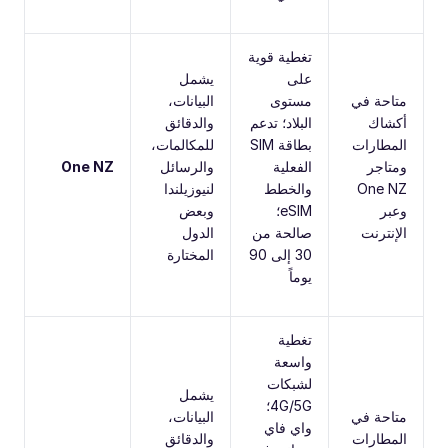
تغطية قوية
على
يشمل
متاحة في
مستوى
البيانات،
أكشاك
البلاد؛ تدعم
والدقائق
المطارات
بطاقة SIM
للمكالمات،
ومتاجر
الفعلية
والرسائل
One NZ
One NZ
والخطط
لنيوزيلندا
وعبر
eSIM؛
وبعض
الإنترنت
صالحة من
الدول
30 إلى 90
المختارة
يوماً
تغطية
واسعة
لشبكات
يشمل
4G/5G؛
متاحة في
البيانات،
واي فاي
المطارات
والدقائق