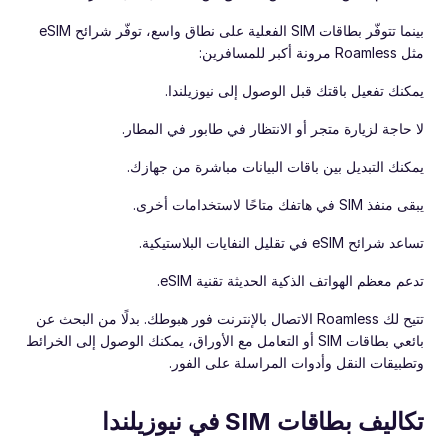
بينما تتوفّر بطاقات SIM الفعلية على نطاق واسع، توفّر شرائح eSIM
مثل Roamless مرونة أكبر للمسافرين:
يمكنك تفعيل باقتك قبل الوصول إلى نيوزيلندا.
لا حاجة لزيارة متجر أو الانتظار في طابور في المطار.
يمكنك التبديل بين باقات البيانات مباشرة من جهازك.
يبقى منفذ SIM في هاتفك متاحًا لاستخدامات أخرى.
تساعد شرائح eSIM في تقليل النفايات البلاستيكية.
تدعم معظم الهواتف الذكية الحديثة تقنية eSIM.
تتيح لك Roamless الاتصال بالإنترنت فور هبوطك. بدلًا من البحث عن
بائعي بطاقات SIM أو التعامل مع الأوراق، يمكنك الوصول إلى الخرائط
وتطبيقات النقل وأدوات المراسلة على الفور.
تكاليف بطاقات SIM في نيوزيلندا