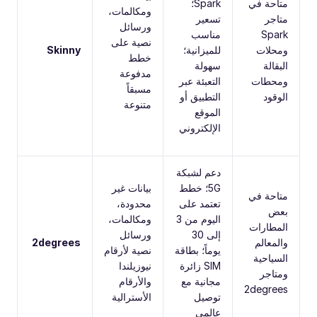
متاحة في
Spark؛
ومكالمات،
متاجر
تسعير
ورسائل
Spark
مناسب
نصية على
ومحلات
للميزانية؛
Skinny
خطط
البقالة
سهولة
مدفوعة
ومحطات
التعبئة عبر
مسبقاً
الوقود
التطبيق أو
متنوعة
الموقع
الإلكتروني
دعم لشبكة
5G؛ خطط
بيانات غير
متاحة في
تعتمد على
محدودة،
بعض
اليوم من 3
ومكالمات،
المطارات
إلى 30
ورسائل
والمعالم
2degrees
يوماً؛ بطاقة
نصية لأرقام
السياحية
SIM زائرة
نيوزيلندا
ومتاجر
مجانية مع
والأرقام
2degrees
توصيل
الأسترالية
عالمي