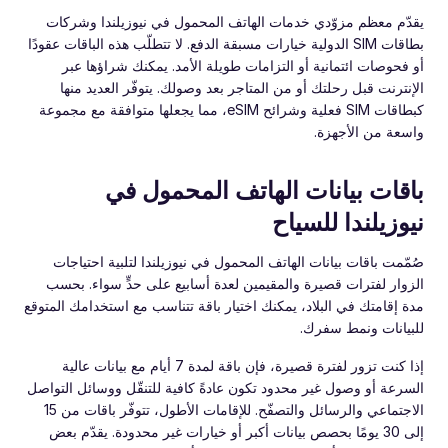
يقدّم معظم مزوّدي خدمات الهاتف المحمول في نيوزيلندا وشركات
بطاقات SIM الدولية خيارات مسبقة الدفع. لا تتطلّب هذه الباقات عقودًا
أو فحوصات ائتمانية أو التزامات طويلة الأمد. يمكنك شراؤها عبر
الإنترنت قبل رحلتك أو من المتاجر بعد وصولك. يتوفّر العديد منها
كبطاقات SIM فعلية وشرائح eSIM، مما يجعلها متوافقة مع مجموعة
واسعة من الأجهزة.
باقات بيانات الهاتف المحمول في
نيوزيلندا للسياح
صُمّمت باقات بيانات الهاتف المحمول في نيوزيلندا لتلبية احتياجات
الزوار لفترات قصيرة والمقيمين لعدة أسابيع على حدٍّ سواء. بحسب
مدة إقامتك في البلاد، يمكنك اختيار باقة تتناسب مع استخدامك المتوقع
للبيانات ونمط سفرك.
إذا كنت تزور لفترة قصيرة، فإن باقة لمدة 7 أيام مع بيانات عالية
السرعة أو وصول غير محدود تكون عادةً كافية للتنقّل ووسائل التواصل
الاجتماعي والرسائل والتصفّح. للإقامات الأطول، تتوفّر باقات من 15
إلى 30 يومًا بحصص بيانات أكبر أو خيارات غير محدودة. يقدّم بعض