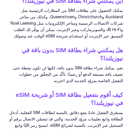
أين يمكنني شراء بطاقة SIM في نيوزيلندا؟
يمكنك الحصول على بطاقات SIM من المطارات الرئيسية مثل
Auckland وChristchurch وQueenstown، وكذلك من متاجر
شركات الاتصالات الرسمية ومتاجر الإلكترونيات مثل Noel Leeming
وJB Hi-Fi والسوبرماركت وعبر الإنترنت. يمكن أن يوفّر لك الطلب
المسبق عبر الإنترنت أو استخدام شريحة eSIM الوقت عند وصولك.
هل يمكنني شراء بطاقة SIM بدون باقة في
نيوزيلندا؟
نعم، يمكنك شراء بطاقة SIM بدون باقة، لكنها لن تكون نشطة حتى
تضيف باقة مسبقة الدفع أو رصيدًا. تأكّد من التحقّق من خطوات
التفعيل الخاصة بمزوّد الخدمة الذي اخترته.
كيف أقوم بتفعيل بطاقة SIM أو شريحة eSIM
في نيوزيلندا؟
يستغرق التفعيل عادةً بضع دقائق. بالنسبة لبطاقات SIM الفعلية، أدخل
البطاقة واتبع تعليمات مزوّد الخدمة، والتي قد تتضمّن الاتصال برقم أو
التسجيل عبر الإنترنت. بالنسبة لشرائح eSIM، امسح رمز QR واتبع