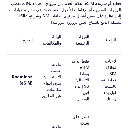
فعلية أو شريحة eSIM، يقدّم العديد من مزوّدي الخدمة باقات تغطي
الزيارات القصيرة أو الإقامات الأطول. لمساعدتك في مقارنة خياراتك،
إليك نظرة على بعض أفضل مزوّدي بطاقات SIM وشرائح eSIM
مسبقة الدفع للسياح الذين يزورون نيوزيلندا.
الميزات
البيانات
الراحة
المزود
الرئيسية
والمكالمات
لا حاجة
فقط: تدعم
بيانات
لبطاقة
eSIM
حسب
SIM
ونقاط
الاستخدام؛
Roamless
فعلية؛ قم
الاتصال؛
بدون انتهاء؛
(eSIM)
بالتثبيت
5G إعداد
مكالمات
قبل بدء
قبل
عبر التطبيق
رحلتك
الوصول
تعمل على
شبكة
بيانات،