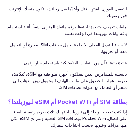
التفعيل الفوري: اشترِ باقتك وأعدّها قبل رحلتك، لتكون متصلًا بالإنترنت
فور وصولك.
ملفات تعريف متعددة: احتفظ برقم هاتفك المنزلي نشطًا أثناء استخدام
باقة بيانات نيوزيلندا في الوقت نفسه.
لا حاجة للتبديل الفعلي: لا حاجة لحمل بطاقات SIM صغيرة أو التعامل
معها أو تخزينها.
فائدة بيئية: قلّل من النفايات البلاستيكية باستخدام خيار رقمي.
بالنسبة للمسافرين الذين يمتلكون أجهزة متوافقة مع eSIM، تُعدّ هذه
طريقة عملية للحصول على بيانات الهاتف المحمول دون الذهاب إلى
متجر أو التعامل مع عبوات بطاقات SIM.
بطاقة SIM أم Pocket WiFi أم eSIM لنيوزيلندا؟
إذا كنت تخطط لرحلة إلى نيوزيلندا، فهناك ثلاث طرق رئيسية للبقاء
على اتصال: Pocket WiFi وبطاقات SIM الفعلية وشرائح eSIM. لكل
منها مزاياها وعيوبها بحسب احتياجات سفرك.