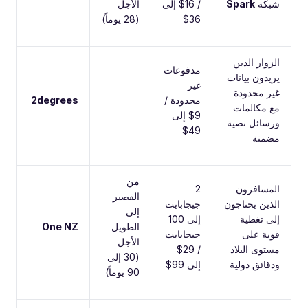
شبكة
Spark
/ 16$ إلى
الأجل
36$
(28 يوماً)
الزوار الذين
مدفوعات
يريدون بيانات
غير
غير محدودة
محدودة /
2degrees
مع مكالمات
9$ إلى
ورسائل نصية
49$
مضمنة
من
المسافرون
2
القصير
الذين يحتاجون
جيجابايت
إلى
إلى تغطية
إلى 100
الطويل
One NZ
قوية على
جيجابايت
الأجل
مستوى البلاد
/ 29$
(30 إلى
ودقائق دولية
إلى 99$
90 يوماً)