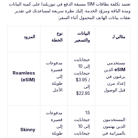
تعتمد تكلفة بطاقات SIM مسبقة الدفع في نيوزيلندا على كمية البيانات
ومدة الباقة ومزوّد الخدمة. إليك نظرة سريعة لمساعدتك في تقدير
نفقات بيانات الهاتف المحمول أثناء السفر:
البيانات
نوع
مثالي لـ
المزود
والتسعير
الخطة
جيجابايت
مستخدمي
مدفوعات
إلى 10
eSIM
الذين
قصيرة
جيجابايت
Roamless
يرغبون في
إلى
(eSIM)
/ 3.95$
إعداد مرن
طويلة
إلى
قبل الوصول
الأجل
22.95$
1.5
مدفوعات
المستخدمون
جيجابايت
قصيرة
الذين يهتمون
إلى 10
إلى
Skinny
بالميزانية في
جيجابايت
طويلة