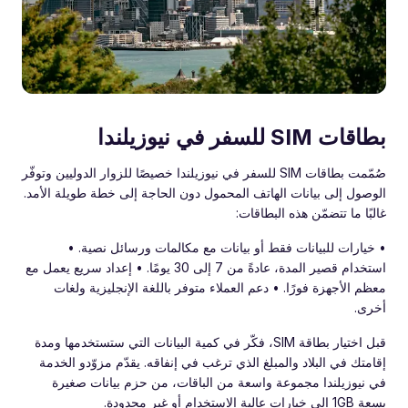
بطاقات SIM للسفر في نيوزيلندا
صُمّمت بطاقات SIM للسفر في نيوزيلندا خصيصًا للزوار الدوليين وتوفّر
الوصول إلى بيانات الهاتف المحمول دون الحاجة إلى خطة طويلة الأمد.
غالبًا ما تتضمّن هذه البطاقات:
• خيارات للبيانات فقط أو بيانات مع مكالمات ورسائل نصية. •
استخدام قصير المدة، عادةً من 7 إلى 30 يومًا. • إعداد سريع يعمل مع
معظم الأجهزة فورًا. • دعم العملاء متوفر باللغة الإنجليزية ولغات
أخرى.
قبل اختيار بطاقة SIM، فكّر في كمية البيانات التي ستستخدمها ومدة
إقامتك في البلاد والمبلغ الذي ترغب في إنفاقه. يقدّم مزوّدو الخدمة
في نيوزيلندا مجموعة واسعة من الباقات، من حزم بيانات صغيرة
بسعة 1GB إلى خيارات عالية الاستخدام أو غير محدودة.