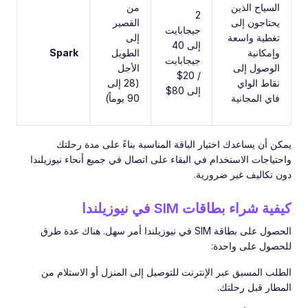
السياح الذين
من
2
يحتاجون إلى
القصير
جيجابايت
تغطية واسعة
إلى
إلى 40
وإمكانية
الطويل
Spark
جيجابايت
الوصول إلى
الأجل
/ 20$
نقاط الواي
(28 إلى
إلى 80$
فاي المجانية
90 يوماً)
يمكن أن يساعدك اختيار الباقة المناسبة بناءً على مدة رحلتك
واحتياجات الاستخدام في البقاء على اتصال في جميع أنحاء نيوزيلندا
دون تكاليف غير ضرورية.
كيفية شراء بطاقات SIM في نيوزيلندا
الحصول على بطاقة SIM في نيوزيلندا أمر سهل. هناك عدة طرق
للحصول على واحدة:
الطلب المسبق عبر الإنترنت للتوصيل إلى المنزل أو الاستلام من
المطار قبل رحلتك.