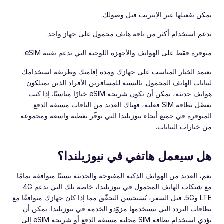
يمكن تفعيلها عبر الإنترنت قبل وصولك.
تدعم استخدام أكثر من باقة هاتف محمول على جهاز واحد.
متوفرة فقط على الهواتف والأجهزة اللوحية التي تدعم تقنية eSIM.
يعتمد الخيار المناسب على جهازك ومدة إقامتك وطريقة استخدامك
لبيانات الهاتف المحمول. بالنسبة للمسافرين الأفراد الذين يمتلكون
هواتف حديثة، يمكن أن تكون شريحة eSIM خيارًا مناسبًا. إذا كنت
تفضّل بطاقة SIM فعلية، فهناك العديد من الباقات مسبقة الدفع
المتوفرة في جميع أنحاء نيوزيلندا التي توفّر تغطية واسعة ومجموعة
من خيارات البيانات.
هل سيعمل هاتفي في نيوزيلندا؟
نعم، العديد من الهواتف الذكية المفتوحة والحديثة نسبيًا متوافقة تمامًا
مع شبكات الهاتف المحمول في نيوزيلندا، خاصة تلك التي تدعم 4G
LTE و5G. قبل السفر، يُستحسن التحقّق مما إذا كان جهازك متوافقًا مع
نطاقات التردد التي يستخدمها مزوّدو الخدمة في نيوزيلندا. يمكن أن
يؤدي استخدام بطاقة SIM محلية مسبقة الدفع أو شريحة eSIM إلى