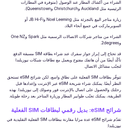
الشراء من أكشاك المطار عند الوصول (متوفرة في المطارات
الرئيسية مثل Auckland وChristchurch وQueenstown).
زيارة متاجر البيع بالتجزئة مثل Noel Leeming وJB Hi-Fi أو
السوبرماركت في جميع أنحاء البلاد.
الشراء من متاجر شركات الاتصالات الرسمية مثل Spark وOne NZ
و2degrees.
قد تحتاج إلى إبراز جواز سفرك عند شراء بطاقة SIM مسبقة الدفع.
تأكّد أيضًا من أن هاتفك مفتوح ويعمل مع نطاقات شبكات نيوزيلندا
لتجنّب مشاكل الاتصال.
تتوفّر بطاقات SIM الفعلية على نطاق واسع، لكن شرائح eSIM تستحق
النظر أيضًا. يمكنك شراء شريحة eSIM عبر الإنترنت وإعدادها قبل
رحلتك والحصول على اتصال بالإنترنت فور وصولك إلى نيوزيلندا. بهذه
الطريقة، يمكنك تجنّب طوابير المطار وزيارة المتاجر بعد رحلة طويلة.
شرائح eSIM: بديل رقمي لبطاقات SIM الفعلية
تقدّم شرائح eSIM عدة مزايا مقارنة ببطاقات SIM الفعلية التقليدية في
نيوزيلندا: