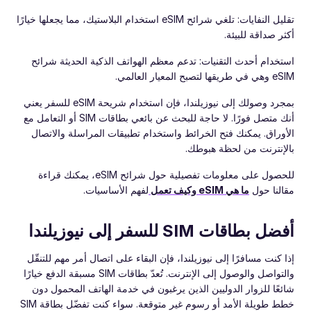
تقليل النفايات: تلغي شرائح eSIM استخدام البلاستيك، مما يجعلها خيارًا
أكثر صداقة للبيئة.
استخدام أحدث التقنيات: تدعم معظم الهواتف الذكية الحديثة شرائح
eSIM وهي في طريقها لتصبح المعيار العالمي.
بمجرد وصولك إلى نيوزيلندا، فإن استخدام شريحة eSIM للسفر يعني
أنك متصل فورًا. لا حاجة للبحث عن بائعي بطاقات SIM أو التعامل مع
الأوراق. يمكنك فتح الخرائط واستخدام تطبيقات المراسلة والاتصال
بالإنترنت من لحظة هبوطك.
للحصول على معلومات تفصيلية حول شرائح eSIM، يمكنك قراءة
مقالنا حول
ما هي eSIM وكيف تعمل
لفهم الأساسيات.
أفضل بطاقات SIM للسفر إلى نيوزيلندا
إذا كنت مسافرًا إلى نيوزيلندا، فإن البقاء على اتصال أمر مهم للتنقّل
والتواصل والوصول إلى الإنترنت. تُعدّ بطاقات SIM مسبقة الدفع خيارًا
شائعًا للزوار الدوليين الذين يرغبون في خدمة الهاتف المحمول دون
خطط طويلة الأمد أو رسوم غير متوقعة. سواء كنت تفضّل بطاقة SIM