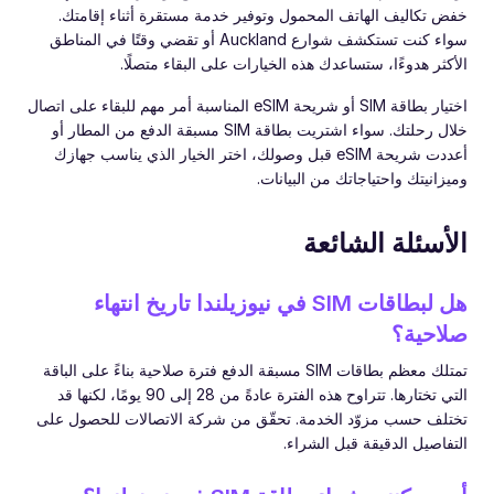
خفض تكاليف الهاتف المحمول وتوفير خدمة مستقرة أثناء إقامتك.
سواء كنت تستكشف شوارع Auckland أو تقضي وقتًا في المناطق
الأكثر هدوءًا، ستساعدك هذه الخيارات على البقاء متصلًا.
اختيار بطاقة SIM أو شريحة eSIM المناسبة أمر مهم للبقاء على اتصال
خلال رحلتك. سواء اشتريت بطاقة SIM مسبقة الدفع من المطار أو
أعددت شريحة eSIM قبل وصولك، اختر الخيار الذي يناسب جهازك
وميزانيتك واحتياجاتك من البيانات.
الأسئلة الشائعة
هل لبطاقات SIM في نيوزيلندا تاريخ انتهاء
صلاحية؟
تمتلك معظم بطاقات SIM مسبقة الدفع فترة صلاحية بناءً على الباقة
التي تختارها. تتراوح هذه الفترة عادةً من 28 إلى 90 يومًا، لكنها قد
تختلف حسب مزوّد الخدمة. تحقّق من شركة الاتصالات للحصول على
التفاصيل الدقيقة قبل الشراء.