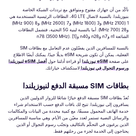
تأكّد من أن جهازك مفتوح ومتوافق مع ترددات الشبكة الخاصة
بنيوزيلندا. بالنسبة لاتصال 4G LTE، النطاقات الرئيسية المستخدمة هي
1 (2100 MHz) و3 (1800 MHz) و7 (2600 MHz) و8 (900 MHz)
و28 (700 MHz). أما بالنسبة لبنية 5G التحتية، فتشمل النطاقات
الشائعة n1 وn7 وn28 وn40 وn78 (3500 MHz). [1]
بالنسبة للمسافرين الذين يفضّلون عدم التعامل مع بطاقات SIM
الفعلية، يمكن أن تكون شريحة eSIM بديلًا جيدًا. يمكنك أيضًا الاطلاع
على صفحة
eSIM نيوزيلندا
أو قراءة أدلتنا حول
أفضل eSIM لنيوزيلندا
ورسوم التجوال في نيوزيلندا
لاستكشاف خياراتك.
بطاقات SIM مسبقة الدفع لنيوزيلندا
تُعدّ بطاقات SIM مسبقة الدفع خيارًا شائعًا للزوار الدوليين الذين
يسافرون إلى نيوزيلندا. تتيح لك باقات الدفع حسب الاستخدام شراء
خدمة الهاتف المحمول مسبقًا، مع كمية محددة من البيانات والمكالمات
والرسائل النصية تستمر لعدد معيّن من الأيام. وهي مناسبة للمسافرين
الذين يرغبون في التحكّم بالتكاليف وتجنّب رسوم التجوال أو الذين
يحتاجون إلى الخدمة لجزء من رحلتهم فقط.