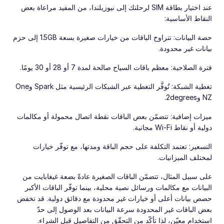
عند اختيار بطاقة SIM لرحلتك إلى نيوزيلندا، من المفيد مراعاة بعض
النقاط الأساسية:
حصة البيانات: تتراوح الباقات من خيارات صغيرة بسعة 1.5GB إلى حزم
بيانات غير محدودة.
فترة الصلاحية: معظم باقات السياح صالحة لمدة 7 أو 28 أو 30 يومًا.
تغطية الشبكة: تُوفَّر التغطية عبر الشبكات الرئيسية مثل Spark وOne
NZ و2degrees.
ميزات إضافية: تتضمّن بعض الباقات نقطة اتصال محمولة أو مكالمات
دولية أو نقاط Wi-Fi مجانية.
التسعير: تعتمد التكلفة على حجم الباقة ومدتها، مع توفّر خيارات
لمختلف الميزانيات.
على سبيل المثال، تتضمّن الباقات الصغيرة عادةً بضعة غيغابايت من
البيانات مع مكالمات ورسائل نصية محلية، بينما توفّر الباقات الأكبر
حصص بيانات أعلى أو خيارات غير محدودة مع دقائق دولية. قد تخفض
بعض الباقات غير المحدودة سرعة البيانات بعد الوصول إلى حدّ
استخدام معيّن، لذا تأكّد من التحقّق من التفاصيل قبل الشراء.