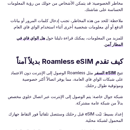
مخاطر الخصوصية: قد يتمكن الأشخاص من حولك من رؤية المعلومات
الحساسة على شاشتك.
ملاحظة: للحد من هذه المخاطر، تجنب إدخال كلمات المرور أو بيانات
الدفع أو أي معلومات شخصية أخرى أثناء استخدام الواي فاي العام.
للمزيد من المعلومات، يمكنك قراءة دليلنا حول
هل الواي فاي في
المطار آمن
.
كيف تقدم Roamless eSIM بديلاً آمناً
تتيح
eSIM السفر
مثل Roamless الوصول إلى الإنترنت دون الاعتماد
على شبكات الواي فاي العامة، مما يوفر اتصالاً أكثر خصوصية
وموثوقية طوال رحلتك.
شبكة جوال خاصة: يتم الوصول إلى الإنترنت عبر اتصال خلوي مخصص
بدلاً من شبكة عامة مشتركة.
إعداد بسيط: ثبّت eSIM قبل رحلتك وستتصل تلقائياً فور التقاط جهازك
المحمول لشبكة محلية.