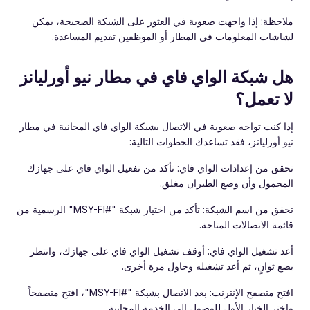
ملاحظة: إذا واجهت صعوبة في العثور على الشبكة الصحيحة، يمكن
لشاشات المعلومات في المطار أو الموظفين تقديم المساعدة.
هل شبكة الواي فاي في مطار نيو أورليانز
لا تعمل؟
إذا كنت تواجه صعوبة في الاتصال بشبكة الواي فاي المجانية في مطار
نيو أورليانز، فقد تساعدك الخطوات التالية:
تحقق من إعدادات الواي فاي: تأكد من تفعيل الواي فاي على جهازك
المحمول وأن وضع الطيران مغلق.
تحقق من اسم الشبكة: تأكد من اختيار شبكة "#MSY-FI" الرسمية من
قائمة الاتصالات المتاحة.
أعد تشغيل الواي فاي: أوقف تشغيل الواي فاي على جهازك، وانتظر
بضع ثوانٍ، ثم أعد تشغيله وحاول مرة أخرى.
افتح متصفح الإنترنت: بعد الاتصال بشبكة "#MSY-FI"، افتح متصفحاً
واختر الخيار الأول للوصول إلى الخدمة المجانية.