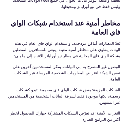
تغطية واسعة: تتوفر بيانات الجوال في جميع أنحاء الولايات المتحدة،
وليس فقط في نيو أورليانز ومحيطها.
مخاطر أمنية عند استخدام شبكات الواي
فاي العامة
تُعدّ المطارات أماكن مزدحمة، واستخدام الواي فاي العام في هذه
البيئات ينطوي على مخاطر أمنية معينة. ينبغي للمسافرين المتصلين
بشبكة الواي فاي المجانية في مطار نيو أورليانز الانتباه إلى ما يلي:
الوصول غير المصرح به إلى البيانات: يمكن لمستخدمين آخرين على
نفس الشبكة اعتراض المعلومات الشخصية المرسلة عبر الشبكات
العامة.
الشبكات المزيفة: بعض شبكات الواي فاي مصممة لتبدو كشبكات
رسمية، لكنها موجودة فقط لسرقة البيانات الشخصية من المستخدمين
غير المنتبهين.
الثغرات الأمنية: قد تعرّض الشبكات المشتركة جهازك المحمول لخطر
أكبر من البرامج الضارة.