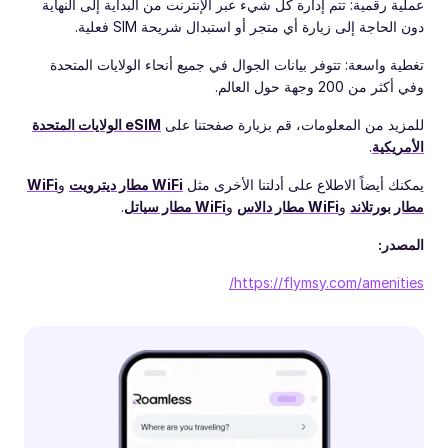
عملية رقمية: تتم إدارة كل شيء عبر الإنترنت من البداية إلى النهاية
دون الحاجة إلى زيارة أي متجر أو استبدال شريحة SIM فعلية.
تغطية واسعة: تتوفر بيانات الجوال في جميع أنحاء الولايات المتحدة
وفي أكثر من 200 وجهة حول العالم.
للمزيد من المعلومات، قم بزيارة صفحتنا على
eSIM الولايات المتحدة
الأمريكية
.
يمكنك أيضاً الاطلاع على أدلتنا الأخرى مثل
WiFi مطار ديترويت
و
WiFi
مطار بورتلاند
و
WiFi مطار دالاس
و
WiFi مطار سياتل
.
المصدر:
https://flymsy.com/amenities/