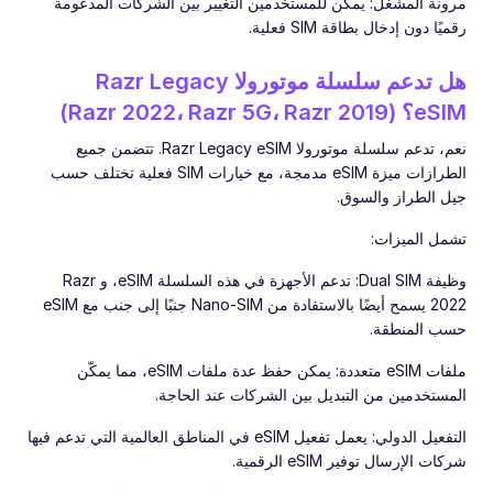
مرونة المشغل: يمكن للمستخدمين التغيير بين الشركات المدعومة
رقميًا دون إدخال بطاقة SIM فعلية.
هل تدعم سلسلة موتورولا Razr Legacy
eSIM؟ (Razr 2022، Razr 5G، Razr 2019)
نعم، تدعم سلسلة موتورولا Razr Legacy eSIM. تتضمن جميع
الطرازات ميزة eSIM مدمجة، مع خيارات SIM فعلية تختلف حسب
جيل الطراز والسوق.
تشمل الميزات:
وظيفة Dual SIM: تدعم الأجهزة في هذه السلسلة eSIM، و Razr
2022 يسمح أيضًا بالاستفادة من Nano-SIM جنبًا إلى جنب مع eSIM
حسب المنطقة.
ملفات eSIM متعددة: يمكن حفظ عدة ملفات eSIM، مما يمكّن
المستخدمين من التبديل بين الشركات عند الحاجة.
التفعيل الدولي: يعمل تفعيل eSIM في المناطق العالمية التي تدعم فيها
شركات الإرسال توفير eSIM الرقمية.