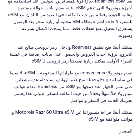
يعد Roamless eSIM خيارًا قويًا للمسافرين الدوليين. عند استخدامه مع
أجهزة موتورولا التي تدعم eSIM، فإنه يقدم بيانات جوالة مستقرة
وعالية الجودة وفعالة من حيث التكلفة في العديد من البلدان. مع eSIM
للسفر، لا حاجة لشراء بطاقة SIM محلية أو زيارة متجر بعد الوصول.
يستغرق التفعيل بضع لحظات فقط، مما يمنحك الاتصال بسرعة
وسهولة.
يمكنك أيضًا فتح تطبيق Roamless وإدخال رمز ترويجي صالح عند
الخروج. لرؤية أحدث العروض والحصول على بيانات إضافية في عملية
الشراء الأولى، يمكنك زيارة صفحتنا رمز ترويجي لـ eSIM.
تقدم موتورولا convenience مع طرازاتها المدعومة بـ eSIM، لا سيما
في سلسلة Edge وRazr. تتيح هذه الهواتف استخدام عدة مشغلين
على نفس الجهاز. عند دمجها مع eSIM من Roamless، تقدم هواتف
موتورولا حلاً سهلاً وفعالاً من حيث التكلفة للسفر الدولي. هذا يحسن
تجربتك العامة في السفر والتواصل.
يمكنك أيضًا قراءة منشوراتنا عن Motorola Razr 60 Ultra eSIM و
هواتف متوافقة مع eSIM.
المصدر: