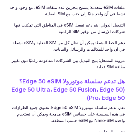
ملفات eSIM متعددة: يسمح بتخزين عدة ملفات eSIM، مع وجود واحد
نشط في آن واحد جنبًا إلى جنب مع SIM الفعلية.
التفعيل الدولي: يتم دعم تفعيل eSIM في المناطق التي تمكنت فيها
شركات الإرسال من توفير SIM الرقمية.
دعم الخط النشط: يمكن أن تظل كل من SIM الفعلية وeSIM نشطة
في آن واحد للمكالمات والرسائل والبيانات.
مرونة المشغل: يتيح التبديل بين الشركات المدعومة رقميًا دون تغيير
بطاقة SIM فعلية.
هل تدعم سلسلة موتورولا Edge 50 eSIM؟
(Edge 50 Ultra، Edge 50 Fusion، Edge 50
Pro، Edge 50)
نعم، تدعم سلسلة موتورولا Edge 50 eSIM. تحتوي جميع الطرازات
في هذه السلسلة على خصائص eSIM مدمجة ويمكن أن تستخدم
واحدة Nano-SIM مع eSIM حسب المنطقة.
تشمل الميزات: