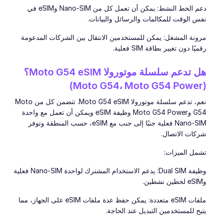
دعم الخط النشط: يمكن أن تعمل كل من Nano-SIM وeSIM في
نفس الوقت للمكالمات والرسائل والبيانات.
مرونة المشغل: يمكن للمستخدمين الانتقال بين الشركات المدعومة
رقميًا دون تغيير بطاقة SIM فعلية.
هل تدعم سلسلة موتورولا Moto G54 eSIM؟
(Moto G54، Moto G54 Power)
نعم، تدعم سلسلة موتورولا Moto G54 eSIM. تتضمن كل من Moto
G54 وMoto G54 Power وظيفة eSIM ويمكن أن تعمل مع واحدة
Nano-SIM فعلية جنبًا إلى جنب مع eSIM، حسب المنطقة وتوفر
شركات الاتصال.
تشمل الميزات:
وظيفة Dual SIM: يدعم الاستخدام المشترك لواحدة Nano-SIM فعلية
وeSIM لخطين نشطين.
ملفات eSIM متعددة: يمكن حفظ عدة ملفات eSIM على الجهاز، مما
يتيح للمستخدمين التبديل عند الحاجة.