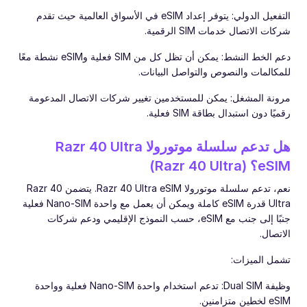
التفعيل الدولي: يتوفر إعداد eSIM في الأسواق العالمية حيث تقدم
شركات الاتصال خدمات SIM الرقمية.
دعم الخط النشط: يمكن أن تظل كل من SIM فعلية وeSIM نشطة معًا
للمكالمات والنصوص والتواصل البيانات.
مرونة المشغل: يمكن للمستخدمين تغيير شركات الاتصال المدعومة
رقميًا دون استبدال بطاقة SIM فعلية.
هل تدعم سلسلة موتورولا Razr 40 Ultra
eSIM؟ (Razr 40 Ultra)
نعم، تدعم سلسلة موتورولا Razr 40 Ultra eSIM. يتضمن Razr 40
Ultra قدرة eSIM كاملة ويمكن أن يعمل مع واحدة Nano-SIM فعلية
جنبًا إلى جنب مع eSIM، حسب النموذج الإقليمي ودعم شركات
الاتصال.
تشمل الميزات:
وظيفة Dual SIM: تدعم استخدام واحدة Nano-SIM فعلية وواحدة
eSIM لخطين متزامنين.