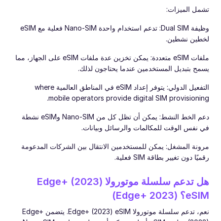
تشمل الميزات:
وظيفة Dual SIM: تدعم استخدام واحدة Nano-SIM فعلية مع eSIM
لخطين نشطين.
ملفات eSIM متعددة: يمكن تخزين عدة ملفات eSIM على الجهاز، مما
يسمح بتبديل المستخدمين عندما يحتاجون لذلك.
التفعيل الدولي: يتوفر إعداد eSIM في المناطق العالمية where
mobile operators provide digital SIM provisioning.
دعم الخط النشط: يمكن أن تظل كل من Nano-SIM وeSIM نشطة
في نفس الوقت للمكالمات والرسائل وبيانات.
مرونة المشغل: يمكن للمستخدمين الانتقال بين الشركات المدعومة
رقميًا دون تغيير بطاقة SIM فعلية.
هل تدعم سلسلة موتورولا Edge+ (2023)
eSIM؟ (Edge+ 2023)
نعم، تدعم سلسلة موتورولا Edge+ (2023) eSIM. يتضمن Edge+