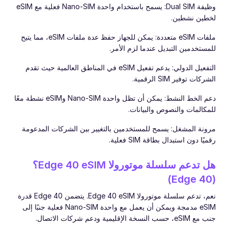
وظيفة Dual SIM: يسمح باستخدام واحدة Nano-SIM فعلية مع eSIM
لخطين نشطين.
ملفات eSIM متعددة: يمكن للجهاز حفظ عدة ملفات eSIM، مما يتيح
للمستخدمين التبديل عندما لزم الأمر.
التفعيل الدولي: يدعم تفعيل eSIM في المناطق العالمية حيث تقدم
الشركات توفير SIM الرقمية.
دعم الخط النشط: يمكن أن تظل واحدة Nano-SIM وeSIM نشطة معًا
للمكالمات والنصوص والبيانات.
مرونة المشغل: يسمح للمستخدمين بالتغيير بين الشركات المدعومة
رقميًا دون استبدال بطاقة SIM فعلية.
هل تدعم سلسلة موتورولا Edge 40 eSIM؟
(Edge 40)
نعم، تدعم سلسلة موتورولا Edge 40 eSIM. يتضمن Edge 40 قدرة
eSIM مدمجة ويمكن أن يعمل مع واحدة Nano-SIM فعلية جنبًا إلى
جنب مع eSIM، حسب النسخة الإقليمية ودعم شركات الاتصال.