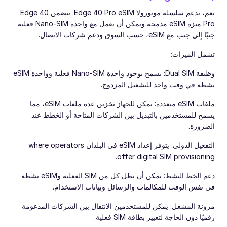
نعم، تدعم سلسلة موتورولا Edge 40 Pro eSIM. يتضمن Edge 40
Pro ميزة eSIM مدمجة ويمكن أن يعمل مع واحدة Nano-SIM فعلية
جنبًا إلى جنب مع eSIM، حسب السوق ودعم شركات الاتصال.
تشمل الميزات:
وظيفة Dual SIM: يسمح بوجود واحدة Nano-SIM فعلية وواحدة eSIM
نشطة في وقت واحد للتشغيل المزدوج.
ملفات eSIM متعددة: يمكن للجهاز تخزين عدة ملفات eSIM، مما
يسمح للمستخدمين بالتبديل بين الشركات المتاحة أو الخطط عند
الضرورة.
التفعيل الدولي: يتوفر إعداد eSIM في البلدان where operators
offer digital SIM provisioning.
دعم الخط النشط: يمكن أن تظل كل من SIM الفعلية وeSIM نشطة
في نفس الوقت للمكالمات والرسائل وبيانات الاستخدام.
مرونة المشغل: يمكن للمستخدمين الانتقال بين الشركات المدعومة
رقميًا دون الحاجة لتغيير بطاقة SIM فعلية.