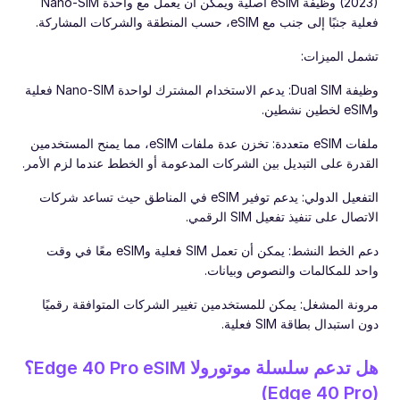
(2023) وظيفة eSIM أصلية ويمكن أن يعمل مع واحدة Nano-SIM
فعلية جنبًا إلى جنب مع eSIM، حسب المنطقة والشركات المشاركة.
تشمل الميزات:
وظيفة Dual SIM: يدعم الاستخدام المشترك لواحدة Nano-SIM فعلية
وeSIM لخطين نشطين.
ملفات eSIM متعددة: تخزن عدة ملفات eSIM، مما يمنح المستخدمين
القدرة على التبديل بين الشركات المدعومة أو الخطط عندما لزم الأمر.
التفعيل الدولي: يدعم توفير eSIM في المناطق حيث تساعد شركات
الاتصال على تنفيذ تفعيل SIM الرقمي.
دعم الخط النشط: يمكن أن تعمل SIM فعلية وeSIM معًا في وقت
واحد للمكالمات والنصوص وبيانات.
مرونة المشغل: يمكن للمستخدمين تغيير الشركات المتوافقة رقميًا
دون استبدال بطاقة SIM فعلية.
هل تدعم سلسلة موتورولا Edge 40 Pro eSIM؟
(Edge 40 Pro)