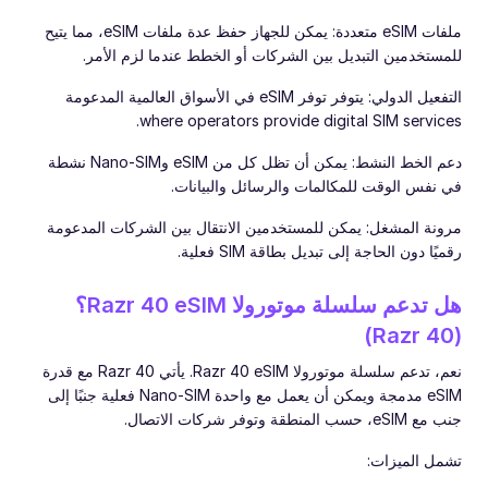
ملفات eSIM متعددة: يمكن للجهاز حفظ عدة ملفات eSIM، مما يتيح
للمستخدمين التبديل بين الشركات أو الخطط عندما لزم الأمر.
التفعيل الدولي: يتوفر توفر eSIM في الأسواق العالمية المدعومة
where operators provide digital SIM services.
دعم الخط النشط: يمكن أن تظل كل من eSIM وNano-SIM نشطة
في نفس الوقت للمكالمات والرسائل والبيانات.
مرونة المشغل: يمكن للمستخدمين الانتقال بين الشركات المدعومة
رقميًا دون الحاجة إلى تبديل بطاقة SIM فعلية.
هل تدعم سلسلة موتورولا Razr 40 eSIM؟
(Razr 40)
نعم، تدعم سلسلة موتورولا Razr 40 eSIM. يأتي Razr 40 مع قدرة
eSIM مدمجة ويمكن أن يعمل مع واحدة Nano-SIM فعلية جنبًا إلى
جنب مع eSIM، حسب المنطقة وتوفر شركات الاتصال.
تشمل الميزات: