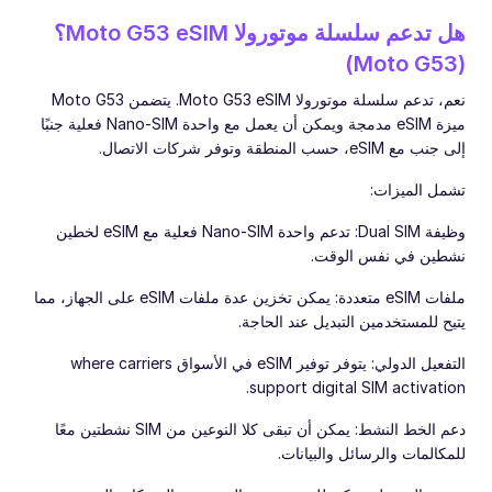
هل تدعم سلسلة موتورولا Moto G53 eSIM؟
(Moto G53)
نعم، تدعم سلسلة موتورولا Moto G53 eSIM. يتضمن Moto G53
ميزة eSIM مدمجة ويمكن أن يعمل مع واحدة Nano-SIM فعلية جنبًا
إلى جنب مع eSIM، حسب المنطقة وتوفر شركات الاتصال.
تشمل الميزات:
وظيفة Dual SIM: تدعم واحدة Nano-SIM فعلية مع eSIM لخطين
نشطين في نفس الوقت.
ملفات eSIM متعددة: يمكن تخزين عدة ملفات eSIM على الجهاز، مما
يتيح للمستخدمين التبديل عند الحاجة.
التفعيل الدولي: يتوفر توفير eSIM في الأسواق where carriers
support digital SIM activation.
دعم الخط النشط: يمكن أن تبقى كلا النوعين من SIM نشطتين معًا
للمكالمات والرسائل والبيانات.