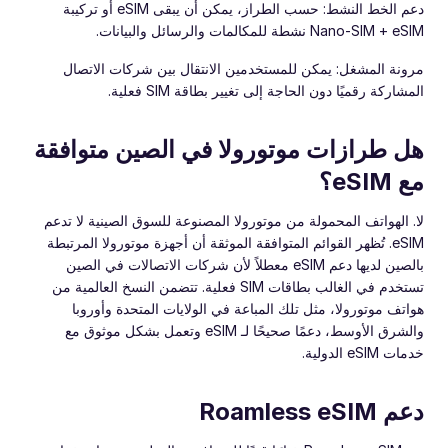
دعم الخط النشط: حسب الطراز، يمكن أن يبقى eSIM أو تركيبة
Nano-SIM + eSIM نشطة للمكالمات والرسائل والبيانات.
مرونة المشغل: يمكن للمستخدمين الانتقال بين شركات الاتصال
المشاركة رقميًا دون الحاجة إلى تغيير بطاقة SIM فعلية.
هل طرازات موتورولا في الصين متوافقة
مع eSIM؟
لا. الهواتف المحمولة من موتورولا المصنوعة للسوق الصينية لا تدعم
eSIM. تُظهر القوائم المتوافقة الموثقة أن أجهزة موتورولا المرتبطة
بالصين لديها دعم eSIM معطلاً لأن شركات الاتصالات في الصين
تستخدم في الغالب بطاقات SIM فعلية. تتضمن النسخ العالمية من
هواتف موتورولا، مثل تلك المباعة في الولايات المتحدة وأوروبا
والشرق الأوسط، دعمًا صحيحًا لـ eSIM وتعمل بشكل موثوق مع
خدمات eSIM الدولية.
دعم Roamless eSIM