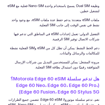
وظيفة Dual SIM: يسمح باستخدام واحدة Nano-SIM فعلية مع eSIM
لتشغيل خطين.
ملفات eSIM متعددة: يدعم حفظ عدة ملفات eSIM، مع وجود واحد
نشط في نفس الوقت إلى جانب SIM الفعلية.
التفعيل الدولي: تعمل إعدادات eSIM في المناطق التي تدعم فيها
شركات الاتصال توفير SIM الرقمية.
دعم الخط النشط: يمكن أن تظل كل من eSIM وSIM الفعلية نشطة
للمكالمات والرسائل والبيانات.
مرونة المشغل: يمكن للمستخدمين التبديل بين شركات الإرسال
المتوافقة رقميًا دون استبدال بطاقة SIM الفعلية.
هل تدعم سلسلة Motorola Edge 60 eSIM؟
(Edge 60 Neo، Edge 60، Edge 60 Pro،
Edge 60 Fusion، Edge 60 Stylus 5G)
نعم، تدعم سلسلة موتورولا Edge 60 eSIM. تتضمن جميع الطرازات
في هذه السلسلة ميزة eSIM ويمكن أن تعمل مع Nano-SIM وeSIM