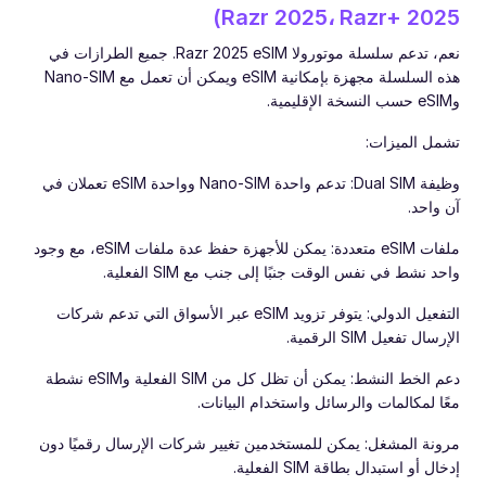
Razr 2025، Razr+ 2025)
نعم، تدعم سلسلة موتورولا Razr 2025 eSIM. جميع الطرازات في
هذه السلسلة مجهزة بإمكانية eSIM ويمكن أن تعمل مع Nano-SIM
وeSIM حسب النسخة الإقليمية.
تشمل الميزات:
وظيفة Dual SIM: تدعم واحدة Nano-SIM وواحدة eSIM تعملان في
آن واحد.
ملفات eSIM متعددة: يمكن للأجهزة حفظ عدة ملفات eSIM، مع وجود
واحد نشط في نفس الوقت جنبًا إلى جنب مع SIM الفعلية.
التفعيل الدولي: يتوفر تزويد eSIM عبر الأسواق التي تدعم شركات
الإرسال تفعيل SIM الرقمية.
دعم الخط النشط: يمكن أن تظل كل من SIM الفعلية وeSIM نشطة
معًا لمكالمات والرسائل واستخدام البيانات.
مرونة المشغل: يمكن للمستخدمين تغيير شركات الإرسال رقميًا دون
إدخال أو استبدال بطاقة SIM الفعلية.