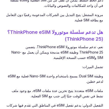
دعم الخط النشط: يمكن أن تظل كل من SIM الفعلية وeSIM نشطة
في آن واحد للمكالمات والنصوص والبيانات.
مرونة المشغل: يتيح التبديل بين الشركات المدعومة رقميًا دون التعامل
مع بطاقة SIM فعلية.
هل تدعم سلسلة موتورولا ThinkPhone eSIM؟
(ThinkPhone 25)
نعم، تدعم سلسلة موتورولا ThinkPhone eSIM. يتضمن
ThinkPhone 25 وظيفة eSIM مدمجة ويمكن أن يعمل مع Nano-
SIM وeSIM حسب النسخة الإقليمية.
تشمل الميزات:
وظيفة Dual SIM: يسمح باستخدام واحدة Nano-SIM فعلية مع eSIM
لدعم خطين.
ملفات eSIM متعددة: يتيح تخزين عدة ملفات eSIM، مع وجود ملف
نشط في نفس الوقت جنبًا إلى جنب مع SIM الفعلية.
التفعيل الدولي: يدعم تفعيل eSIM في المناطق التي تقدم فيها شركات