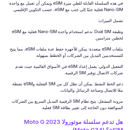
في هذه السلسلة القابلة للطي ميزة eSIM ويمكن أن تعمل مع واحدة
Nano-SIM فعلية جنبًا إلى جنب مع eSIM، حسب التكوين الإقليمي.
تشمل الميزات:
وظيفة Dual SIM: تدعم استخدام واحدة Nano-SIM فعلية مع eSIM
لخطين متزامنين.
ملفات eSIM متعددة: يمكن للأجهزة حفظ عدة ملفات eSIM، مما يتيح
للمستخدمين التبديل بين الشركات أو الخطط بسهولة.
التفعيل الدولي: يعمل إعداد eSIM في الأسواق العالمية حيث تقدم
شركات الاتصال توفير SIM الرقمية.
دعم الخط النشط: يمكن أن تظل كل من SIM الفعلية وeSIM نشطة
معًا للاتصال وصناعة الرسائل والبيانات.
مرونة المشغل: يتيح نظام SIM الرقمية التبديل السريع بين الشركات
المتوافقة دون الحاجة إلى تغيير بطاقة SIM فعلية.
هل تدعم سلسلة موتورولا Moto G 2023