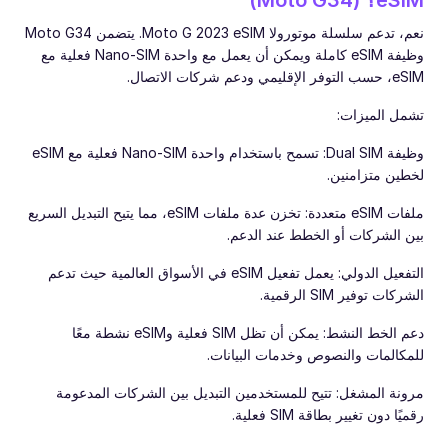
eSIM؟ (Moto G34)
نعم، تدعم سلسلة موتورولا Moto G 2023 eSIM. يتضمن Moto G34
وظيفة eSIM كاملة ويمكن أن يعمل مع واحدة Nano-SIM فعلية مع
eSIM، حسب التوفر الإقليمي ودعم شركات الاتصال.
تشمل الميزات:
وظيفة Dual SIM: تسمح باستخدام واحدة Nano-SIM فعلية مع eSIM
لخطين متزامنين.
ملفات eSIM متعددة: تخزن عدة ملفات eSIM، مما يتيح التبديل السريع
بين الشركات أو الخطط عند الدعم.
التفعيل الدولي: يعمل تفعيل eSIM في الأسواق العالمية حيث تدعم
الشركات توفير SIM الرقمية.
دعم الخط النشط: يمكن أن تظل SIM فعلية وeSIM نشطة معًا
للمكالمات والنصوص وخدمات البيانات.
مرونة المشغل: تتيح للمستخدمين التبديل بين الشركات المدعومة
رقميًا دون تغيير بطاقة SIM فعلية.