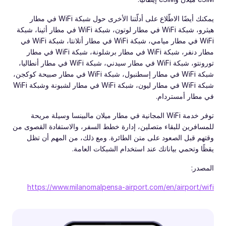
يمكنك أيضًا الاطّلاع على أدلّتنا الأخرى حول شبكة WiFi في مطار
هيثرو، شبكة WiFi في مطار لوتون، شبكة WiFi في مطار أثينا، شبكة
WiFi في مطار ميامي، شبكة WiFi في مطار أتلانتا، شبكة WiFi في
مطار دنفر، شبكة WiFi في مطار برشلونة، شبكة WiFi في مطار
تورونتو، شبكة WiFi في مطار سيدني، شبكة WiFi في مطار أنطاليا،
شبكة WiFi في مطار إسطنبول، شبكة WiFi في مطار صبيحة كوكجن،
شبكة WiFi في مطار ليون، شبكة WiFi في مطار لشبونة وشبكة WiFi
في مطار أمستردام.
توفر خدمة WiFi المجانية في مطار ميلان مالبينسا وسيلة مريحة
للمسافرين للبقاء متصلين، إدارة خطط السفر، والاستفادة القصوى من
وقتهم قبل الصعود على متن الطائرة. ومع ذلك، من المهم أن تظل
يقظًا وتحمي بياناتك عند استخدام الشبكات العامة.
المصدر:
https://www.milanomalpensa-airport.com/en/airport/wifi