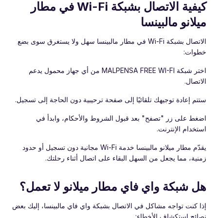
كيفية الاتصال بشبكة Wi-Fi في مطار
ميلانو مالبينسا
الاتصال بشبكة Wi-Fi في مطار مالبينسا سهل ولا يستغرق سوى بضع
خطوات:
اختر شبكة MALPENSA FREE WI-FI من أي جهاز محمول يدعم
الاتصال.
ستتم إعادة توجيهك تلقائيًا إلى صفحة ترحيبية دون الحاجة إلى تسجيل.
اضغط على زر "تصفح" بعد قبول الشروط والأحكام، وابدأ في
استخدام الإنترنت.
يقدّم مطار ميلانو مالبينسا خدمة Wi-Fi مجانية دون تسجيل أو حدود
زمنية، مما يجعل من السهل البقاء على اتصال أثناء رحلتك.
هل شبكة واي فاي مطار ميلانو لا تعمل؟
إذا كنت تواجه مشاكل في الاتصال بشبكة واي فاي مالبينسا، إليك بعض
نصائح استكشاف الأخطاء: