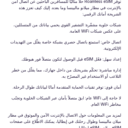
توفّر Roamless eSIM حلاً مثاليًا للمسافرين الباحثين عن اتصال آمن
بالإنترنت في مطار ميلانو مالبينسا وما بعده. إليك كيف تعزز هذه
الشريحة أمانك الرقمي:
شبكات خلوية مشفّرة: التشفير القوي يحمي بياناتك من المتسللين،
على عكس شبكات WiFi العامة.
اتصال خاص: استمتع باتصال حصري بشبكة خاصة يقلّل من التهديدات
الإلكترونية.
إعداد سهل: فعّل eSIM قبل الوصول لتكون متصلاً فور هبوطك.
إدارة مباشرة: تحكّم بشريحتك من داخل جهازك، مما يقلّل من خطر
التلاعب أو الاستخدام غير المصرّح به.
أمان قوي: توفر تقنيات الحماية المتقدمة أمانًا لبياناتك طوال الرحلة.
لا حاجة إلى WiFi عام: ابقَ متصلاً بأمان عبر الشبكات الخلوية وتجنّب
مخاطر WiFi العام.
لمزيد من المعلومات حول الاتصال بالإنترنت الآمن والموثوق في مطار
ميلان مالبينسا وطوال رحلتك في إيطاليا، يمكنك الاطّلاع على صفحات
eSIM ميلان وeSIM إيطاليا.