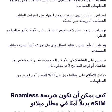
الشبكات المزيفة: يقوم المتسللون أحيانًا بإنشاء شبكات مكررة لجمع
المعلومات الحساسة.
اعتراض البيانات: بدون تشفير، يمكن للمهاجمين اعتراض البيانات
الحساسة المرسلة عبر الشبكة.
تهديدات البرامج الضارة: قد تعرض الشبكات غير الآمنة الأجهزة للبرامج
الضارة.
هجمات التوأم الشرير: نقاط اتصال واي فاي مزيفة تُنشأ لسرقة بيانات
المستخدم.
تجسس على الشاشة: في الأماكن المزدحمة، قد يراقب شخص ما
شاشتك أو لوحة المفاتيح لأخذ معلوماتك.
يمكنك الاطّلاع على مقالتنا حول هل WiFi المطار آمن لمزيد من
المعلومات.
كيف يمكن أن تكون شريحة Roamless
eSIM بديلاً آمنًا في مطار ميلانو