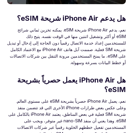
هل يدعم iPhone Air شريحة eSIM؟
نعم، يدعم iPhone Air شريحة eSIM. يمكنه تخزين ثماني شرائح
eSIM أو أكثر وتشغيل اثنتين منها في الوقت نفسه. يتيح ذلك
للمستخدمين إعداد خدمة الاتصال رقمياً دون الحاجة إلى إدخال أو تبديل
شريحة SIM فعلية. صممت آبل هاتف iPhone Air مع الاعتماد الكامل
على eSIM، ما يمنح المستخدمين مرونة التنقل بين شركات الاتصالات
أو خطط البيانات بسرعة وسهولة.
هل iPhone Air يعمل حصرياً بشريحة
eSIM؟
نعم، يعمل iPhone Air حصرياً بشريحة eSIM على مستوى العالم.
وعلى عكس بعض طرازات iPhone الأخرى التي قد تتضمن منفذ
شريحة SIM فعلية في بعض المناطق، يعتمد iPhone Air بالكامل على
eSIM. وهذا يعني أن منفذ nano-SIM غير متوفر، ويجب على
المستخدمين تفعيل خططهم الخلوية رقمياً عبر شركات الاتصالات