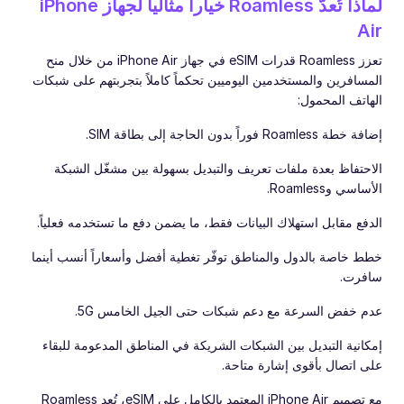
لماذا تُعدّ Roamless خياراً مثالياً لجهاز iPhone
Air
تعزز Roamless قدرات eSIM في جهاز iPhone Air من خلال منح
المسافرين والمستخدمين اليوميين تحكماً كاملاً بتجربتهم على شبكات
الهاتف المحمول:
إضافة خطة Roamless فوراً بدون الحاجة إلى بطاقة SIM.
الاحتفاظ بعدة ملفات تعريف والتبديل بسهولة بين مشغّل الشبكة
الأساسي وRoamless.
الدفع مقابل استهلاك البيانات فقط، ما يضمن دفع ما تستخدمه فعلياً.
خطط خاصة بالدول والمناطق توفّر تغطية أفضل وأسعاراً أنسب أينما
سافرت.
عدم خفض السرعة مع دعم شبكات حتى الجيل الخامس 5G.
إمكانية التبديل بين الشبكات الشريكة في المناطق المدعومة للبقاء
على اتصال بأقوى إشارة متاحة.
مع تصميم iPhone Air المعتمد بالكامل على eSIM، تُعد Roamless