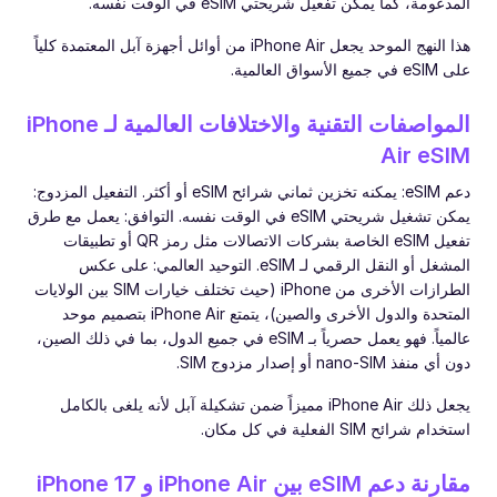
المدعومة، كما يمكن تفعيل شريحتي eSIM في الوقت نفسه.
هذا النهج الموحد يجعل iPhone Air من أوائل أجهزة آبل المعتمدة كلياً
على eSIM في جميع الأسواق العالمية.
المواصفات التقنية والاختلافات العالمية لـ iPhone
Air eSIM
دعم eSIM: يمكنه تخزين ثماني شرائح eSIM أو أكثر. التفعيل المزدوج:
يمكن تشغيل شريحتي eSIM في الوقت نفسه. التوافق: يعمل مع طرق
تفعيل eSIM الخاصة بشركات الاتصالات مثل رمز QR أو تطبيقات
المشغل أو النقل الرقمي لـ eSIM. التوحيد العالمي: على عكس
الطرازات الأخرى من iPhone (حيث تختلف خيارات SIM بين الولايات
المتحدة والدول الأخرى والصين)، يتمتع iPhone Air بتصميم موحد
عالمياً. فهو يعمل حصرياً بـ eSIM في جميع الدول، بما في ذلك الصين،
دون أي منفذ nano-SIM أو إصدار مزدوج SIM.
يجعل ذلك iPhone Air مميزاً ضمن تشكيلة آبل لأنه يلغى بالكامل
استخدام شرائح SIM الفعلية في كل مكان.
مقارنة دعم eSIM بين iPhone Air و iPhone 17