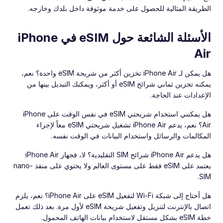
الطريقة المثالية للحصول على خدمة موثوقة داخل بلدك وخارجه.
الأسئلة الشائعة حول eSIM في iPhone
Air
هل يمكن لـ iPhone Air تخزين أكثر من شريحة eSIM واحدة؟ نعم،
يمكنه تخزين ثماني شرائح eSIM أو أكثر، ويمكنك التبديل بينها من
الإعدادات عند الحاجة.
هل يمكنني استخدام شريحتي eSIM في نفس الوقت على iPhone
Air؟ نعم، يدعم iPhone Air تشغيل شريحتي eSIM معاً لإجراء
المكالمات والرسائل واستخدام البيانات في الوقت نفسه.
هل يدعم iPhone Air شرائح SIM التقليدية؟ لا، فجهاز iPhone Air
يعتمد على eSIM فقط على مستوى العالم ولا يحتوي على منفذ nano-
SIM.
هل أحتاج إلى شبكة Wi-Fi لتفعيل eSIM على iPhone Air؟ نعم، يلزم
اتصال بالإنترنت لتنزيل وتفعيل شريحة eSIM لأول مرة. بعد ذلك تعمل
خطة eSIM بشكل مستقل لاستخدام بيانات الهاتف المحمول.