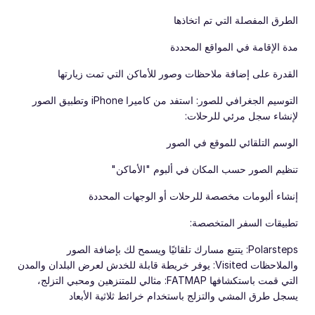
الطرق المفصلة التي تم اتخاذها
مدة الإقامة في المواقع المحددة
القدرة على إضافة ملاحظات وصور للأماكن التي تمت زيارتها
التوسيم الجغرافي للصور: استفد من كاميرا iPhone وتطبيق الصور
لإنشاء سجل مرئي للرحلات:
الوسم التلقائي للموقع في الصور
تنظيم الصور حسب المكان في ألبوم "الأماكن"
إنشاء ألبومات مخصصة للرحلات أو الوجهات المحددة
تطبيقات السفر المتخصصة:
‏Polarsteps: يتتبع مسارك تلقائيًا ويسمح لك بإضافة الصور
والملاحظات ‏Visited: يوفر خريطة قابلة للخدش لعرض البلدان والمدن
التي قمت باستكشافها ‏FATMAP: مثالي للمتنزهين ومحبي التزلج،
يسجل طرق المشي والتزلج باستخدام خرائط ثلاثية الأبعاد