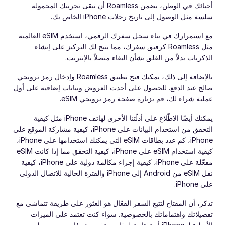
أحبائك في الوطن، يضمن Roamless أن تبقى تجربتك المحمولة
سلسة مثل الوصول إلى تاريخ رحلات iPhone الخاص بك.
مع استمرارك في بناء سجل سفرك الرقمي، استخدم eSIM العالمية
مثل Roamless كرفيق سفرك، مما يتيح لك التركيز على إنشاء
الذكريات بدلاً من القلق بشأن البقاء متصلاً بالإنترنت.
بالإضافة إلى ذلك، يمكنك فتح تطبيق Roamless وإدخال رمز ترويجي
صالح عند الدفع. للحصول على أحدث العروض وبيانات إضافية على أول
عملية شراء لك، قم بزيارة صفحة رمز ترويجي eSIM.
يمكنك أيضًا الاطّلاع على أدلّتنا الأخرى لهاتف iPhone مثل كيفية
التحقق من استخدام البيانات على iPhone، كيفية مشاركة الموقع على
iPhone، كم عدد بطاقات eSIM التي يمكنك استخدامها على iPhone،
كيفية استخدام eSIM على iPhone، كيفية التحقق مما إذا كانت eSIM
مفعّلة على iPhone، كيفية إجراء مكالمة دولية على iPhone، كيفية
نقل eSIM من Android إلى iPhone والفترة الحالية للاتصال الدولي
على iPhone.
تذكر، أن المفتاح لتتبع السفر الفعّال هو العثور على طريقة تتماشى مع
تفضيلاتك واهتماماتك بالخصوصية. سواء كنت تعتمد على الميزات