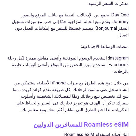
مذكرات السفر الرقمية:
‏Day One: يجمع بين الإدخالات النصية مع بيانات الموقع والصور
‏Journey: يقدم تتبع الحالة المزاجية جنبًا إلى جنب مع ميزات تسجيل
السفر ‏Bonjournal: مصمم خصيصًا للسفر مع إمكانيات العمل دون
اتصال
منصات الوسائط الاجتماعية:
‏Instagram: استخدم الوسوم الموقعية وأنشئ مقاطع مميزة لكل رحلة
‏Facebook: استخدم ميزة التحقق من الموقع وأنشئ ألبومات خاصة
بالرحلات
من خلال دمج هذه الطرق مع ميزات iPhone الأصلية، ستتمكن من
إنشاء سجل غني ومتنوع لرحلاتك. كل طريقة تقدم فوائد فريدة، مما
يتيح لك تخصيص تتبع رحلاتك وفقًا لتفضيلاتك الشخصية وأسلوب
سفرك. تذكر أن الهدف هو تعزيز تجاربك في السفر والحفاظ على
الذكريات، لذا اختر الطرق التي تتناغم أكثر معك ومع مغامراتك.
إليك فوائد استخدام Roamless eSIM: