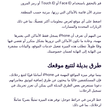
قم بالتحقق باستخدام Face ID أو Touch ID أو رمز المرور.
سترى الآن قائمة بالأماكن التي زرتها، مرتبة حسب المنطقة.
اضغط على أي موقع لعرض معلومات أكثر تفصيلًا، بما في ذلك
الزيارات المحددة والمسارات.
من المهم أن تعرف أن iPhone يسجل فقط الأماكن التي يعتبرها
مهمة، وعادة ما تكون الأماكن التي تزورها بشكل متكرر أو تقضي فيها
وقتًا طويلاً. تتطلب هذه الميزة تفعيل خدمات الموقع، والبيانات مشفرة
من النهاية إلى النهاية لضمان خصوصيتك.
طرق بديلة لتتبع موقعك
بينما توفر ميزة المواقع المهمة في iPhone أساسًا قويًا لتتبع رحلاتك،
فإن المستكشفين غالبًا ما يبحثون عن طرق إضافية لتوثيق مغامراتهم.
دعونا نستعرض بعض الطرق البديلة التي يمكن أن تعزز تجربتك في
تسجيل الرحلات:
خط الزمن في خرائط جوجل: توفر هذه الميزة تمثيلًا بصريًا شاملًا
لرحلاتك، بما في ذلك: