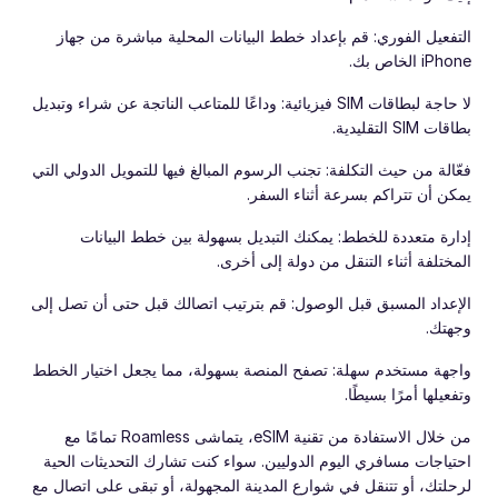
التفعيل الفوري: قم بإعداد خطط البيانات المحلية مباشرة من جهاز
iPhone الخاص بك.
لا حاجة لبطاقات SIM فيزيائية: وداعًا للمتاعب الناتجة عن شراء وتبديل
بطاقات SIM التقليدية.
فعّالة من حيث التكلفة: تجنب الرسوم المبالغ فيها للتمويل الدولي التي
يمكن أن تتراكم بسرعة أثناء السفر.
إدارة متعددة للخطط: يمكنك التبديل بسهولة بين خطط البيانات
المختلفة أثناء التنقل من دولة إلى أخرى.
الإعداد المسبق قبل الوصول: قم بترتيب اتصالك قبل حتى أن تصل إلى
وجهتك.
واجهة مستخدم سهلة: تصفح المنصة بسهولة، مما يجعل اختيار الخطط
وتفعيلها أمرًا بسيطًا.
من خلال الاستفادة من تقنية eSIM، يتماشى Roamless تمامًا مع
احتياجات مسافري اليوم الدوليين. سواء كنت تشارك التحديثات الحية
لرحلتك، أو تتنقل في شوارع المدينة المجهولة، أو تبقى على اتصال مع