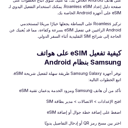
على هاتف Android الخاص بك، ما عليك سوى اتباع الخطوات على
صفحة دليل إعداد Roamless eSIM. يمكنك استخدام التفعيل اليدوي لـ
eSIM على أجهزة Android الخاصة بك.
تركيز Roamless على البساطة يجعلها خيارًا مريحًا لمستخدمي
Android الراغبين في تفعيل eSIM بسرعة وكفاءة، مما قد يُغنيك عن
الحاجة إلى شرائح SIM التقليدية أثناء السفر الدولي.
كيفية تفعيل eSIM على هواتف
Samsung بنظام Android
توفر أجهزة Samsung Galaxy طريقة سهلة لتفعيل شريحة eSIM.
اتبع الخطوات التالية:
تأكد من أن هاتف Samsung ومزود الخدمة يدعمان تقنية eSIM
افتح الإعدادات > الاتصالات > مدير بطاقة SIM
اضغط على إضافة خطة جوال أو إضافة eSIM
اختر بين مسح رمز QR أو إدخال التفاصيل يدويًا