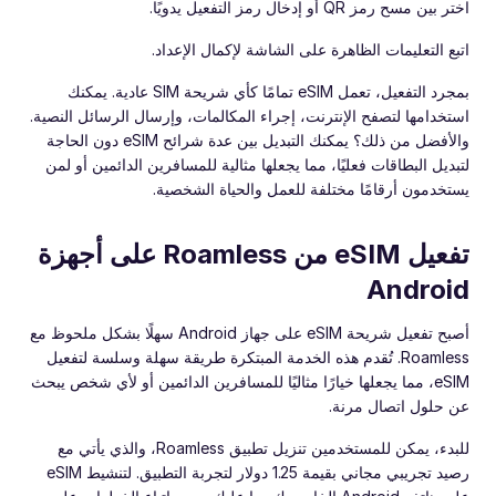
اختر بين مسح رمز QR أو إدخال رمز التفعيل يدويًا.
اتبع التعليمات الظاهرة على الشاشة لإكمال الإعداد.
بمجرد التفعيل، تعمل eSIM تمامًا كأي شريحة SIM عادية. يمكنك
استخدامها لتصفح الإنترنت، إجراء المكالمات، وإرسال الرسائل النصية.
والأفضل من ذلك؟ يمكنك التبديل بين عدة شرائح eSIM دون الحاجة
لتبديل البطاقات فعليًا، مما يجعلها مثالية للمسافرين الدائمين أو لمن
يستخدمون أرقامًا مختلفة للعمل والحياة الشخصية.
تفعيل eSIM من Roamless على أجهزة
Android
أصبح تفعيل شريحة eSIM على جهاز Android سهلًا بشكل ملحوظ مع
Roamless. تُقدم هذه الخدمة المبتكرة طريقة سهلة وسلسة لتفعيل
eSIM، مما يجعلها خيارًا مثاليًا للمسافرين الدائمين أو لأي شخص يبحث
عن حلول اتصال مرنة.
للبدء، يمكن للمستخدمين تنزيل تطبيق Roamless، والذي يأتي مع
رصيد تجريبي مجاني بقيمة 1.25 دولار لتجربة التطبيق. لتنشيط eSIM