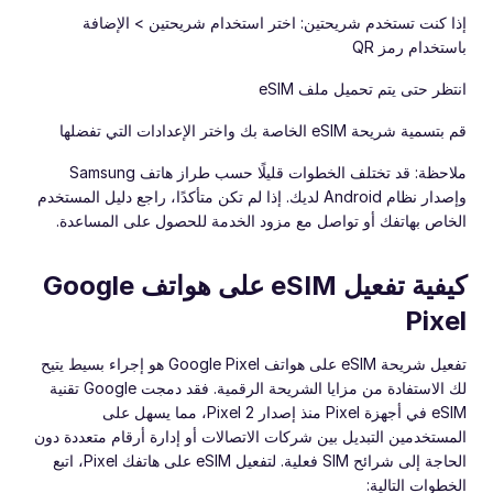
إذا كنت تستخدم شريحتين: اختر استخدام شريحتين > الإضافة
باستخدام رمز QR
انتظر حتى يتم تحميل ملف eSIM
قم بتسمية شريحة eSIM الخاصة بك واختر الإعدادات التي تفضلها
ملاحظة: قد تختلف الخطوات قليلًا حسب طراز هاتف Samsung
وإصدار نظام Android لديك. إذا لم تكن متأكدًا، راجع دليل المستخدم
الخاص بهاتفك أو تواصل مع مزود الخدمة للحصول على المساعدة.
كيفية تفعيل eSIM على هواتف Google
Pixel
تفعيل شريحة eSIM على هواتف Google Pixel هو إجراء بسيط يتيح
لك الاستفادة من مزايا الشريحة الرقمية. فقد دمجت Google تقنية
eSIM في أجهزة Pixel منذ إصدار Pixel 2، مما يسهل على
المستخدمين التبديل بين شركات الاتصالات أو إدارة أرقام متعددة دون
الحاجة إلى شرائح SIM فعلية. لتفعيل eSIM على هاتفك Pixel، اتبع
الخطوات التالية: