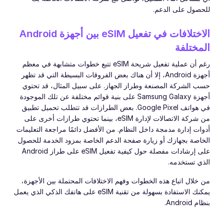
للحصول على الدعم.
الاختلافات في تفعيل eSIM بين أجهزة Android
المختلفة
رغم أن عملية تفعيل شريحة eSIM تتبع خطوات متشابهة في معظم
أجهزة Android، إلا أن هناك بعض الفروقات البسيطة التي قد تظهر
حسب الشركة المصنعة وطراز الجهاز. على سبيل المثال، قد تحتوي
أجهزة Samsung Galaxy على بنية قوائم مختلفة عن تلك الموجودة
في هواتف Google Pixel. بعض الطرازات قد تتطلب تحميل تطبيق
من شركة الاتصالات لإدارة eSIM، بينما تحتوي طرازات أخرى على
أدوات إدارة مدمجة داخل النظام. من الأفضل دائمًا مراجعة التعليمات
الخاصة بجهازك أو زيارة صفحة الدعم الخاصة بمزود الخدمة للحصول
على إرشادات مفصلة حول كيفية تفعيل eSIM على طراز Android
الذي تستخدمه.
من خلال اتباع هذه الخطوات وفهم الاختلافات المحتملة بين الأجهزة،
يمكنك الاستفادة بسهولة من تقنية eSIM على هاتفك الذكي الذي يعمل
بنظام Android.