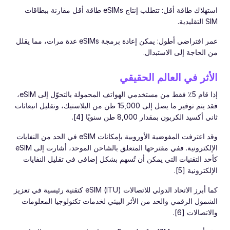
استهلاك طاقة أقل: تتطلب إنتاج eSIMs طاقة أقل مقارنة ببطاقات
SIM التقليدية.
عمر افتراضي أطول: يمكن إعادة برمجة eSIMs عدة مرات، مما يقلل
من الحاجة إلى الاستبدال.
الأثر في العالم الحقيقي
إذا قام 5٪ فقط من مستخدمي الهواتف المحمولة بالتحوّل إلى eSIM،
فقد يتم توفير ما يصل إلى 15,000 طن من البلاستيك، وتقليل انبعاثات
ثاني أكسيد الكربون بمقدار 8,000 طن سنويًا [4].
وقد اعترفت المفوضية الأوروبية بإمكانات eSIM في الحد من النفايات
الإلكترونية. ففي مقترحها المتعلق بالشاحن الموحد، أشارت إلى eSIM
كأحد التقنيات التي يمكن أن تُسهم بشكل إضافي في تقليل النفايات
الإلكترونية [5].
كما أبرز الاتحاد الدولي للاتصالات (ITU) eSIM كتقنية رئيسية في تعزيز
الشمول الرقمي والحد من الأثر البيئي لخدمات تكنولوجيا المعلومات
والاتصالات [6].