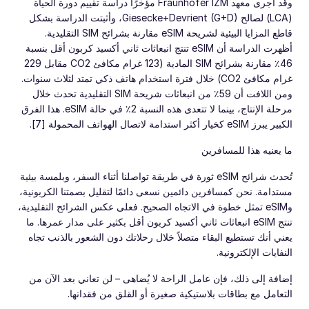
وقد أجرى معهد Fraunhofer IZM مؤخرًا دراسة تقييم دورة الحياة
(LCA) لصالح Giesecke+Devrient (G+D)، وأثبتت الدراسة بشكل
قاطع المزايا البيئية لشريحة eSIM مقارنة بشرائح SIM التقليدية.
أظهرت الدراسة أن eSIM تنتج انبعاثات ثاني أكسيد كربون أقل بنسبة
46٪ مقارنة بشرائح SIM المادية (123 غرام مكافئ CO2 مقابل 229
غرام مكافئ CO2) خلال فترة استخدام هاتف ذكي تمتد لثلاث سنوات.
ومن اللافت أن 59٪ من انبعاثات شريحة SIM التقليدية تحدث خلال
مرحلة الإنتاج، بينما لا تتعدى هذه النسبة 2٪ في حالة eSIM. هذا الفرق
الكبير يبرز eSIM كخيار أكثر استدامة لاتصال الهواتف المحمولة [7].
ما يعنيه هذا للمسافرين
تُحدث شرائح eSIM ثورة في طريقة تواصلنا أثناء السفر، وبلمسة بيئية
مستدامة. نحن كمسافرين دائمين نسعى دائمًا لتقليل بصمتنا الكربونية،
وeSIM تمثل خطوة في الاتجاه الصحيح. فعلى عكس الشرائح التقليدية،
تنتج eSIM انبعاثات ثاني أكسيد كربون أقل بكثير على مدار عمرها. ما
يعني أنك تستطيع البقاء متصلاً خلال رحلاتك دون الشعور بالذنب تجاه
النفايات الإلكترونية.
إضافة إلى ذلك، فإن عامل الراحة لا يُضاهى – لن تعاني بعد الآن من
التعامل مع بطاقات بلاستيكية صغيرة أو القلق من فقدانها.