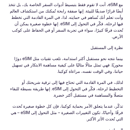
مع eSIM، أنت لا تقوم فقط بتبسيط أدوات السفر الخاصة بك، بل تتخذ
أيضًا قرارًا صديقًا للبيئة. إنها صفقة رابحة تُمكنك من استكشاف العالم
وأنت تعلم أنك تُساهم في حمايته. لذا، في المرة القادمة التي تخطط
فيها لرحلة، فكّر في التحول إلى eSIM. إنها خطوة صغيرة يمكن أن
تُحدث فرقًا كبيرًا، سواء في تجربة السفر أو في الحفاظ على كوكب
الأرض.
نظرة إلى المستقبل
بينما نتجه نحو مستقبل أكثر استدامة، تلعب تقنيات مثل eSIM دورًا
محوريًا. فهي تمثل مثالًا مثاليًا على كيفية مساهمة الابتكار في تسهيل
حياتنا، وفي الوقت نفسه، مراعاة كوكبنا.
لذلك، في المرة القادمة التي تحتاج فيها إلى ترقية شريحتك أو
التخطيط لرحلة، فكّر في التحول إلى eSIM. إنها طريقة بسيطة للبقاء
متصلًا والمساهمة في مستقبل أكثر خضرة.
تذكّر، عندما يتعلق الأمر بحماية كوكبنا، فإن كل خطوة صغيرة تُحدث
فرقًا. وأحيانًا، تكون التغييرات الصغيرة – مثل التحول إلى eSIM – هي
التي تُحدث الأثر الأكبر.
المصادر: