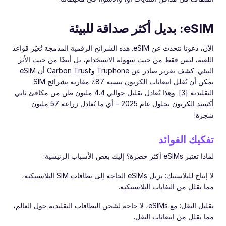
الآن، دعونا نتحدث عن eSIM. هذه الشرائح الرقمية المدمجة تُغيّر قواعد
اللعبة، ليس فقط من حيث سهولة الاستخدام، بل أيضًا من حيث الأثر
البيئي. كشف تقرير صادر عن Truphone وCarbon Trust أن eSIM
يمكن أن تُقلل انبعاثات الكربون بنسبة 87٪ مقارنة بشرائح SIM
التقليدية [3]. وهذا يُعادل تقليل حوالي 4.4 مليون طن من مكافئ ثاني
أكسيد الكربون بحلول عام 2025 – أي ما يُعادل زراعة 57 مليون
شجرة!
تفكيك الفوائد
لماذا تعتبر eSIMs أكثر خضرة؟ إليك بعض الأسباب الرئيسية:
لا إنتاج للبلاستيك: تزيل eSIMs الحاجة إلى بطاقات SIM البلاستيكية،
مما يقلل من النفايات البلاستيكية.
تقليل النقل: مع eSIMs، لا حاجة لشحن البطاقات التقليدية حول العالم،
مما يقلل من انبعاثات النقل.