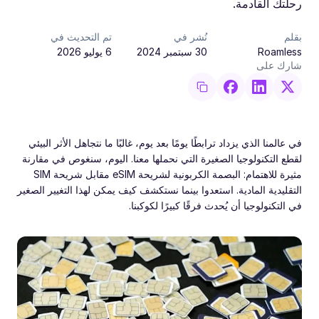
رحلتك القادمة.
بقلم
نُشر في
تم التحديث في
Roamless
30 سبتمبر 2024
6 يوليو 2026
شارك على
في عالمنا الذي يزداد ترابطًا يومًا بعد يوم، غالبًا ما نتجاهل الأثر البيئي
لقطع التكنولوجيا الصغيرة التي نحملها معنا. اليوم، سنغوص في مقارنة
مثيرة للاهتمام: البصمة الكربونية لشريحة eSIM مقابل شريحة SIM
التقليدية المادية. استعدوا بينما نستكشف كيف يمكن لهذا التغيير الصغير
في التكنولوجيا أن يُحدث فرقًا كبيرًا لكوكبنا.