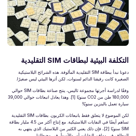
التكلفة البيئية لبطاقات SIM التقليدية
دعونا نبدأ ببطاقة SIM التقليدية المألوفة. هذه الشرائح البلاستيكية
الصغيرة كانت رفيقنا الدائم لسنوات، لكن أثرها البيئي ليس صغيرًا.
وفقًا لدراسة أجرتها مجموعة ثاليس، ينتج صناعة بطاقات SIM حوالي
180,000 طن من CO2 سنويًا [1]. وهذا يعادل انبعاثات حوالي 39,000
سيارة تعمل بالبنزين سنويًا!
لكن الموضوع لا يتعلق فقط بانبعاثات الكربون. بطاقات SIM التقليدية
تساهم أيضًا في النفايات البلاستيكية. مع إنتاج أكثر من 4.5 مليار بطاقة
SIM سنويًا [2]، فإن ذلك يعني الكثير من البلاستيك الذي ينتهي به
المطاف في مدافن النفايات أو، والأسوأ، في محيطاتنا.