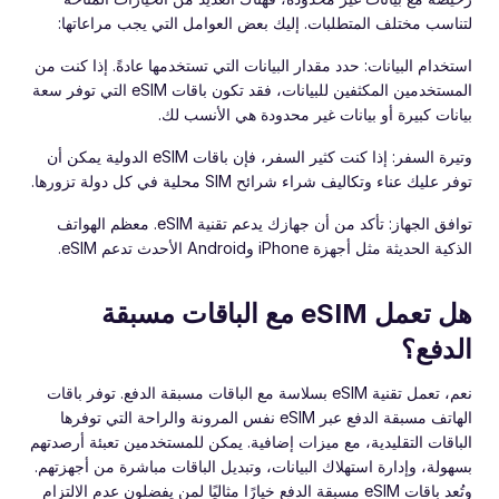
لتناسب مختلف المتطلبات. إليك بعض العوامل التي يجب مراعاتها:
استخدام البيانات: حدد مقدار البيانات التي تستخدمها عادةً. إذا كنت من
المستخدمين المكثفين للبيانات، فقد تكون باقات eSIM التي توفر سعة
بيانات كبيرة أو بيانات غير محدودة هي الأنسب لك.
وتيرة السفر: إذا كنت كثير السفر، فإن باقات eSIM الدولية يمكن أن
توفر عليك عناء وتكاليف شراء شرائح SIM محلية في كل دولة تزورها.
توافق الجهاز: تأكد من أن جهازك يدعم تقنية eSIM. معظم الهواتف
الذكية الحديثة مثل أجهزة iPhone وAndroid الأحدث تدعم eSIM.
هل تعمل eSIM مع الباقات مسبقة
الدفع؟
نعم، تعمل تقنية eSIM بسلاسة مع الباقات مسبقة الدفع. توفر باقات
الهاتف مسبقة الدفع عبر eSIM نفس المرونة والراحة التي توفرها
الباقات التقليدية، مع ميزات إضافية. يمكن للمستخدمين تعبئة أرصدتهم
بسهولة، وإدارة استهلاك البيانات، وتبديل الباقات مباشرة من أجهزتهم.
وتُعد باقات eSIM مسبقة الدفع خيارًا مثاليًا لمن يفضلون عدم الالتزام