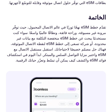
بطاقات eSIM التي توفّر حلول اتصال موثوقة وقابلة للتوسّع لأجهزتها.
الخاتمة
تقدّم خطط eSIM نهجًا ثوريًا في عالم الاتصال المحمول، حيث توفّر
مرونة غير مسبوقة، وراحة فائقة، ونطاقًا عالميًا واسعًا. سواء كنت
مستخدمًا يبحث عن خطط eSIM منخفضة التكلفة مع بيانات غير
محدودة، أو شركة تسعى إلى خطط eSIM لنقطة الاتصال الموثوقة،
فهناك حل مصمّم خصيصًا لاحتياجاتك. استقبل مستقبل الاتصال مع
eSIM واختبر مزايا التواصل السلس والمبتكر. ابدأ اليوم في استكشاف
فوائد eSIM واكتشف كيف يمكن أن تبسّط وتعزّز حياتك الرقمية.