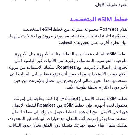
بعقود طويلة الأجل.
خطط eSIM المتخصصة
تقدّم Roamless مجموعة متنوعة من خطط eSIM المتخصصة
المصمّمة لتلبية احتياجات مختلفة، مما يوفر مرونة وراحة لا مثيل لهما.
إليك نظرة أقرب على بعض هذه الخطط:
خطط eSIM للبيانات فقط: هذه الخطط مثالية للأجهزة مثل الأجهزة
اللوحية، الحواسيب المحمولة، وغيرها من الأدوات غير الهاتفية التي
تحتاج إلى اتصال بالإنترنت. مع Roamless، يمكنك الاستفادة من مرونة
الدفع حسب الاستخدام، مما يضمن أنك تدفع فقط مقابل البيانات التي
تستخدمها. هذا الخيار مثالي لمن يحتاج إلى اتصال بالإنترنت من حين
لآخر دون الالتزام بخطة طويلة الأمد.
خطط eSIM لنقطة الاتصال (Hotspot): إذا كنت بحاجة إلى إنترنت
محمول لعدة أجهزة، فإن خطط eSIM من Roamless لنقطة الاتصال
هي الحل الأمثل. تتيح لك هذه الخطط تحويل جهازك إلى نقطة اتصال
متنقلة، مما يوفر إنترنت أثناء التنقل. مع خيارات البيانات غير المحدودة،
يمكنك ضمان بقاء جميع أجهزتك متصلة دون القلق بشأن حدود البيانات.