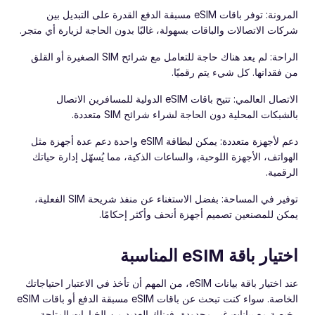
المرونة: توفر باقات eSIM مسبقة الدفع القدرة على التبديل بين
شركات الاتصالات والباقات بسهولة، غالبًا بدون الحاجة لزيارة أي متجر.
الراحة: لم يعد هناك حاجة للتعامل مع شرائح SIM الصغيرة أو القلق
من فقدانها. كل شيء يتم رقميًا.
الاتصال العالمي: تتيح باقات eSIM الدولية للمسافرين الاتصال
بالشبكات المحلية دون الحاجة لشراء شرائح SIM متعددة.
دعم لأجهزة متعددة: يمكن لبطاقة eSIM واحدة دعم عدة أجهزة مثل
الهواتف، الأجهزة اللوحية، والساعات الذكية، مما يُسهّل إدارة حياتك
الرقمية.
توفير في المساحة: بفضل الاستغناء عن منفذ شريحة SIM الفعلية،
يمكن للمصنعين تصميم أجهزة أنحف وأكثر إحكامًا.
اختيار باقة eSIM المناسبة
عند اختيار باقة بيانات eSIM، من المهم أن تأخذ في الاعتبار احتياجاتك
الخاصة. سواء كنت تبحث عن باقات eSIM مسبقة الدفع أو باقات eSIM
رخيصة مع بيانات غير محدودة، فهناك العديد من الخيارات المتاحة