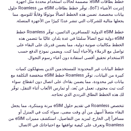
خطط بطاقات eSIM: مصممة لحالات استخدام محددة مثل أجهزة
إنترنت الأشياء (IoT)، توفّر خطط بطاقات eSIM من Roamless حلول
بيانات مخصصة. تضمن هذه الخطط اتصالًا موثوقًا وقابلًا للتوسع، مما
يجعلها مثالية للشركات التي تنشر عددًا كبيرًا من الأجهزة المتصلة.
خطط eSIM الدولية: للمسافرين الدائمين، توفّر Roamless خطط
eSIM دولية تتيح اتصالاً سلسًا في عدة بلدان. غالبًا ما تتضمن هذه
الخطط مكالمات صوتية دولية، مما يضمن قدرتك على البقاء على
تواصل مع الزملاء والأحباء أينما كنت. ويضمن نموذج الدفع حسب
الاستخدام تحقيق أقصى استفادة دون أعباء رسوم التجوال.
خطط البيانات غير المحدودة: للمستخدمين الذين يستهلكون كميات
كبيرة من البيانات، توفّر Roamless خطط eSIM منخفضة التكلفة مع
بيانات غير محدودة، مما يضمن بقاءك على اتصال دون انقطاع. سواء
كنت تبث محتوى، تعمل عن بُعد، أو تمارس الألعاب أثناء التنقل، توفّر
لك هذه الخطط النطاق الترددي الذي تحتاجه.
تتخصص Roamless في تقديم حلول eSIM مرنة ومبتكرة، مما يجعل
البقاء متصلاً أسهل من أي وقت مضى، سواء كنت في المنزل أو
مسافراً إلى الخارج. لمزيد من التفاصيل، استكشف مميزات eSIM من
Roamless وتعرف على كيفية توافقها مع احتياجاتك في الاتصال.