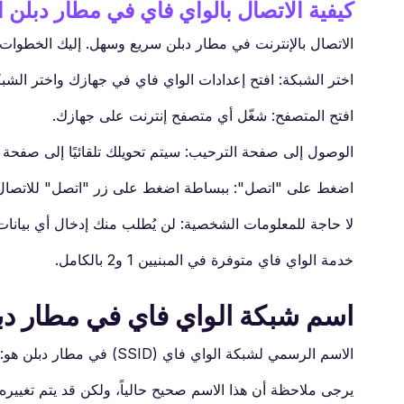
كيفية الاتصال بالواي فاي في مطار دبلن 
الاتصال بالإنترنت في مطار دبلن سريع وسهل. إليك الخطوات ا
اختر الشبكة: افتح إعدادات الواي فاي في جهازك واختر الشبكة المسماة “ Free WiFi
افتح المتصفح: شغّل أي متصفح إنترنت على جهازك.
الوصول إلى صفحة الترحيب: سيتم تحويلك تلقائيًا إلى صفحة ت
اضغط على "اتصل": ببساطة اضغط على زر "اتصل" للاتصال ب
لا حاجة للمعلومات الشخصية: لن يُطلب منك إدخال أي بيانا
خدمة الواي فاي متوفرة في المبنيين 1 و2 بالكامل.
اسم شبكة الواي فاي في مطار دب
الاسم الرسمي لشبكة الواي فاي (SSID) في مطار دبلن هو: "Dublin Airport Free WiFi"
يرجى ملاحظة أن هذا الاسم صحيح حالياً، ولكن قد يتم تغيير