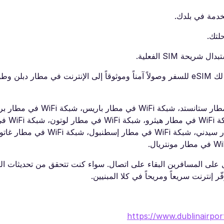
لخدمة في بلدك.
لتك.
حة SIM الفعلية.
لمزيد من المعلومات، قم بزيارة صفحة eSIM أيرلندا. يضمن لك eSIM للسفر وصولاً آمناً وموثوقاً إلى الإنترنت في
يمكنك أيضاً الاطلاع على أدلتنا الأخرى حول شبكة WiFi في مطار ستانستد
WiFi في مطار فرانكفورت، شبكة i
على المسافرين البقاء على اتصال. سواء كنت تتحقق من تحديثات الرح
ر إنترنت سريعاً ومريحاً في كلا المبنيين.
https://www.dublinairport