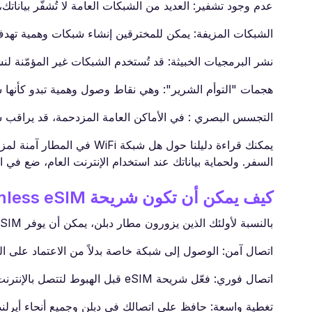
عدم وجود تشفير: العديد من الشبكات العامة لا تُشفّر بيانات
الشبكات المزيفة: يمكن للمخترقين إنشاء شبكات وهمية تهد
نشر البرمجيات الخبيثة: قد تُستخدم الشبكات غير المؤمّنة لن
هجمات "التوأم الشرير": وهي نقاط وصول وهمية تبدو كأنها 
التجسس البصري : في الأماكن العامة المزدحمة، قد يراقب
يمكنك قراءة دليلنا حول هل ش
السفر. ولحماية بياناتك عند استخدام الإنترنت العام، ضع في اعتبار
كيف يمكن أن تكون شريحة Roamless eSIM بديلاً آمناً
بالنسبة لأولئك الذين يزورون مطار دبلن، يمكن أن يوفر eSIM عالمي مثل Roamless اتصال إنترنت أكثر أماناً وراحة:
اتصال آمن: الوصول إلى شبكة خاصة بدلاً من الاعتماد على ال
اتصال فوري: فعّل شريحة eSIM قبل الهبوط لتتصل بالإنترنت مباشرة.
تغطية واسعة: حافظ على اتصالك في دبلن وجميع أنحاء أيرلندا