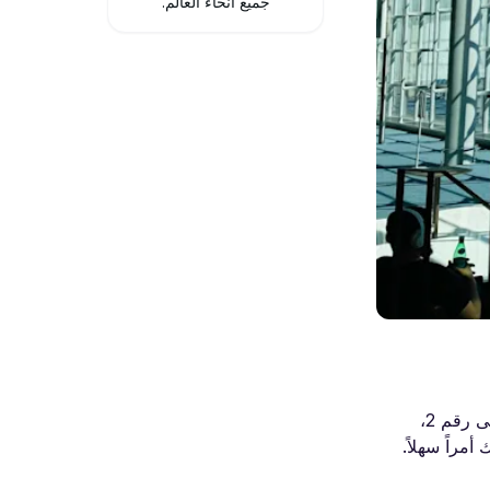
جميع أنحاء العالم.
نعم، يقدّم مطار دبلن خدمة واي فاي مجانية وغير محدودة لجميع المسافرين. سواء كنت قادماً أو مغادراً عبر المبنى رقم 1 أو المبنى رقم 2،
أمراً سهلاً.