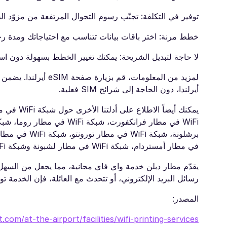
توفير في التكلفة: تجنّب رسوم التجوال المرتفعة من مزوّد ا
خطط مرنة: اختر باقات بيانات تتناسب مع احتياجاتك ومدة رح
لا حاجة لتبديل الشريحة: يمكنك تغيير الخطط بسهولة دون استبدال شري
أيرلندا، دون الحاجة إلى شرائح SIM فعلية.
في مطار أمستردام، شبكة WiFi في مطار لشبونة وشبكة WiFi في مطار مونتريال.
يقدّم مطار دبلن خدمة واي فاي مجانية، مما يجعل من السهل 
رسائل البريد الإلكتروني، أو تتحدث مع العائلة، فإن الخدمة توفّ
المصدر:
.com/at-the-airport/facilities/wifi-printing-services