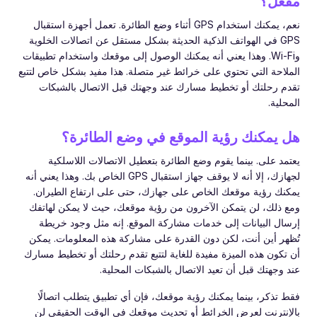
مفعل؟
نعم، يمكنك استخدام GPS أثناء وضع الطائرة. تعمل أجهزة استقبال
GPS في الهواتف الذكية الحديثة بشكل مستقل عن اتصالات الخلوية
وWi-Fi. وهذا يعني أنه يمكنك الوصول إلى موقعك واستخدام تطبيقات
الملاحة التي تحتوي على خرائط غير متصلة. هذا مفيد بشكل خاص لتتبع
تقدم رحلتك أو تخطيط مسارك عند وجهتك قبل الاتصال بالشبكات
المحلية.
هل يمكنك رؤية الموقع في وضع الطائرة؟
يعتمد على. بينما يقوم وضع الطائرة بتعطيل الاتصالات اللاسلكية
لجهازك، إلا أنه لا يوقف جهاز استقبال GPS الخاص بك. وهذا يعني أنه
يمكنك رؤية موقعك الخاص على جهازك، حتى على ارتفاع الطيران.
ومع ذلك، لن يتمكن الآخرون من رؤية موقعك، حيث لا يمكن لهاتفك
إرسال البيانات إلى خدمات مشاركة الموقع. إنه مثل وجود خريطة
تُظهر أين أنت، لكن دون القدرة على مشاركة هذه المعلومات. يمكن
أن تكون هذه الميزة مفيدة للغاية لتتبع تقدم رحلتك أو تخطيط مسارك
عند وجهتك قبل أن تعيد الاتصال بالشبكات المحلية.
فقط تذكر، بينما يمكنك رؤية موقعك، فإن أي تطبيق يتطلب اتصالًا
بالإنترنت لعرض الخرائط أو تحديث موقعك في الوقت الحقيقي لن