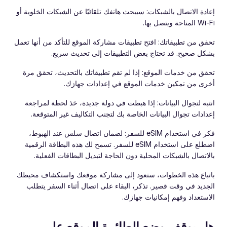
إعادة الاتصال بالشبكات: سيبحث هاتفك تلقائيًا عن الشبكات الخلوية أو
Wi-Fi المتاحة ويتصل بها.
تحقق من تطبيقاتك: افتح تطبيقات مشاركة الموقع للتأكد من أنها تعمل
بشكل صحيح. قد تحتاج بعض التطبيقات إلى تحديث سريع.
تحقق من خدمات الموقع: إذا لم تقم تطبيقاتك بالتحديث، تحقق مرة
أخرى من تمكين خدمات الموقع في إعدادات جهازك.
انتبه لتجوال البيانات: إذا هبطت في دولة جديدة، خذ لحظة لمراجعة
إعدادات تجوال البيانات الخاصة بك لتجنب التكاليف غير المتوقعة.
فكر في استخدام eSIM للسفر: لضمان اتصال سلس عند الهبوط،
اضطلع على استخدام eSIM للسفر. تسمح لك هذه البطاقة الرقمية
بالاتصال بالشبكات المحلية دون الحاجة لتبديل البطاقات الفعلية.
باتباع هذه الخطوات، ستعود إلى مشاركة موقعك واستكشاف محيطك
الجديد في وقت قصير. تذكر، البقاء على اتصال أثناء السفر يتطلب
الاستعداد وفهم إمكانيات جهازك.
هل يوقف وضع الطائرة الموقع على