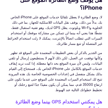
iPhone؟
لا، وضع الطائرة لا يعطل تلقائيًا خدمات الموقع على iPhone الخاص
بك. بدلاً من ذلك، يوقف نقل البيانات اللاسلكية للجهاز، بما في ذلك
الخلوية وWi-Fi وبلوتوث. يظل GPS لديك، وهو تقنية استقبال فقط،
نشطًا. هذا يعني أنه بينما لن تتمكن من مشاركة موقعك أو استخدام
الميزات التي تتطلب اتصالاً بالإنترنت، يمكنك لا زلت استخدام الخرائط
غير المتصلة أو تتبع مسار طائرتك.
من الجدير بالذكر أن بعض التطبيقات المعتمدة على الموقع قد تظهر
وكأنها توقفت عن العمل، لكن ذلك لأنهم لا يستطيعون إرسال أو تلقي
البيانات، وليس لأن ميزة الموقع بحد ذاتها معطلة. إذا كنت تريد إيقاف
خدمات الموقع بالكامل على iPhone الخاص بك، فستحتاج إلى القيام
بذلك بشكل منفصل في إعدادات الخصوصية الخاصة بك. هذه المرونة
تتيح لك استخدام الميزات المعتمدة على الموقع حتى عندما تكون على
ارتفاع 35000 قدم، مما يمكن أن يكون مفيدًا جدًا لتتبع رحلتك أو
تخطيط خطواتك التالية عند الهبوط.
هل يمكنني استخدام GPS بينما وضع الطائرة