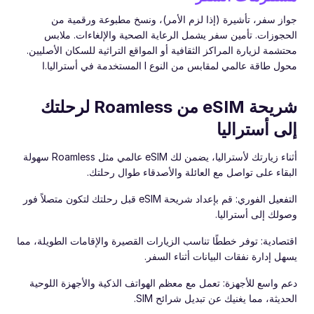
جواز سفر، تأشيرة (إذا لزم الأمر)، ونسخ مطبوعة ورقمية من
الحجوزات. تأمين سفر يشمل الرعاية الصحية والإلغاءات. ملابس
محتشمة لزيارة المراكز الثقافية أو المواقع التراثية للسكان الأصليين.
محول طاقة عالمي لمقابس من النوع I المستخدمة في أستراليا.ا
شريحة eSIM من Roamless لرحلتك
إلى أستراليا
أثناء زيارتك لأستراليا، يضمن لك eSIM عالمي مثل Roamless سهولة
البقاء على تواصل مع العائلة والأصدقاء طوال رحلتك.
التفعيل الفوري: قم بإعداد شريحة eSIM قبل رحلتك لتكون متصلاً فور
وصولك إلى أستراليا.
اقتصادية: توفر خططًا تناسب الزيارات القصيرة والإقامات الطويلة، مما
يسهل إدارة نفقات البيانات أثناء السفر.
دعم واسع للأجهزة: تعمل مع معظم الهواتف الذكية والأجهزة اللوحية
الحديثة، مما يغنيك عن تبديل شرائح SIM.