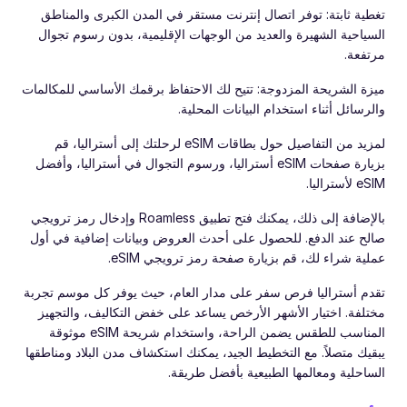
تغطية ثابتة: توفر اتصال إنترنت مستقر في المدن الكبرى والمناطق
السياحية الشهيرة والعديد من الوجهات الإقليمية، بدون رسوم تجوال
مرتفعة.
ميزة الشريحة المزدوجة: تتيح لك الاحتفاظ برقمك الأساسي للمكالمات
والرسائل أثناء استخدام البيانات المحلية.
لمزيد من التفاصيل حول بطاقات eSIM لرحلتك إلى أستراليا، قم
بزيارة صفحات eSIM أستراليا، ورسوم التجوال في أستراليا، وأفضل
eSIM لأستراليا.
بالإضافة إلى ذلك، يمكنك فتح تطبيق Roamless وإدخال رمز ترويجي
صالح عند الدفع. للحصول على أحدث العروض وبيانات إضافية في أول
عملية شراء لك، قم بزيارة صفحة رمز ترويجي eSIM.
تقدم أستراليا فرص سفر على مدار العام، حيث يوفر كل موسم تجربة
مختلفة. اختيار الأشهر الأرخص يساعد على خفض التكاليف، والتجهيز
المناسب للطقس يضمن الراحة، واستخدام شريحة eSIM موثوقة
يبقيك متصلاً. مع التخطيط الجيد، يمكنك استكشاف مدن البلاد ومناطقها
الساحلية ومعالمها الطبيعية بأفضل طريقة.