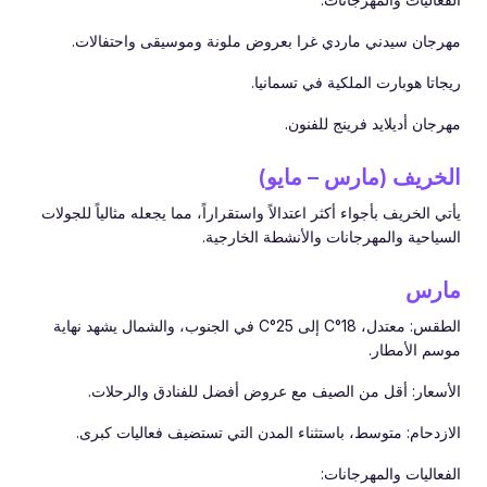
مهرجان سيدني ماردي غرا بعروض ملونة وموسيقى واحتفالات.
ريجاتا هوبارت الملكية في تسمانيا.
مهرجان أديلايد فرينج للفنون.
الخريف (مارس – مايو)
يأتي الخريف بأجواء أكثر اعتدالاً واستقراراً، مما يجعله مثالياً للجولات
السياحية والمهرجانات والأنشطة الخارجية.
مارس
الطقس: معتدل، 18°C إلى 25°C في الجنوب، والشمال يشهد نهاية
موسم الأمطار.
الأسعار: أقل من الصيف مع عروض أفضل للفنادق والرحلات.
الازدحام: متوسط، باستثناء المدن التي تستضيف فعاليات كبرى.
الفعاليات والمهرجانات: