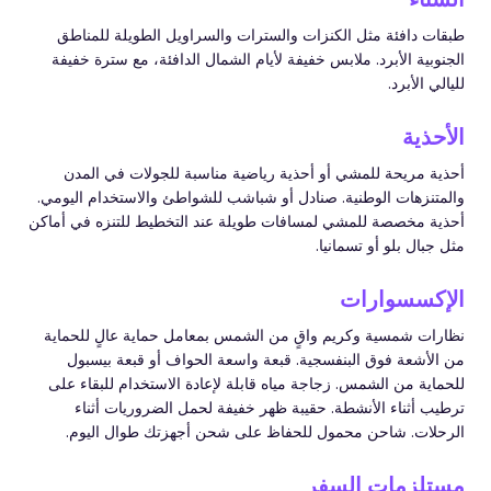
طبقات دافئة مثل الكنزات والسترات والسراويل الطويلة للمناطق
الجنوبية الأبرد. ملابس خفيفة لأيام الشمال الدافئة، مع سترة خفيفة
لليالي الأبرد.
الأحذية
أحذية مريحة للمشي أو أحذية رياضية مناسبة للجولات في المدن
والمتنزهات الوطنية. صنادل أو شباشب للشواطئ والاستخدام اليومي.
أحذية مخصصة للمشي لمسافات طويلة عند التخطيط للتنزه في أماكن
مثل جبال بلو أو تسمانيا.
الإكسسوارات
نظارات شمسية وكريم واقٍ من الشمس بمعامل حماية عالٍ للحماية
من الأشعة فوق البنفسجية. قبعة واسعة الحواف أو قبعة بيسبول
للحماية من الشمس. زجاجة مياه قابلة لإعادة الاستخدام للبقاء على
ترطيب أثناء الأنشطة. حقيبة ظهر خفيفة لحمل الضروريات أثناء
الرحلات. شاحن محمول للحفاظ على شحن أجهزتك طوال اليوم.
مستلزمات السفر