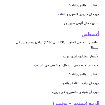
الفعاليات والمهرجانات:
مهرجان داروين للفنون والثقافة.
سباق جمال أليس سبرينجز.
أغسطس
الطقس: بارد في الجنوب (8°C إلى 17°C)، دافئ ومشمس في
الشمال.
الأسعار: مشابهة لشهر يوليو.
الازدحام: مرتفع في الشمال، منخفض في الجنوب.
الفعاليات والمهرجانات:
مهرجان جارما لثقافة يولنجو.
مهرجان شينجو ماتسوري في برووم.
الربيع (سبتمبر – نوفمبر)