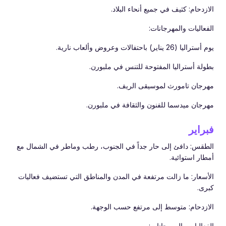
الازدحام: كثيف في جميع أنحاء البلاد.
الفعاليات والمهرجانات:
يوم أستراليا (26 يناير) باحتفالات وعروض وألعاب نارية.
بطولة أستراليا المفتوحة للتنس في ملبورن.
مهرجان تامورث لموسيقى الريف.
مهرجان ميدسما للفنون والثقافة في ملبورن.
فبراير
الطقس: دافئ إلى حار جداً في الجنوب، رطب وماطر في الشمال مع
أمطار استوائية.
الأسعار: ما زالت مرتفعة في المدن والمناطق التي تستضيف فعاليات
كبرى.
الازدحام: متوسط إلى مرتفع حسب الوجهة.
الفعاليات والمهرجانات: