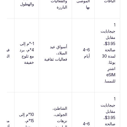
الباقات
الموصى
والفعاليات
والهطول
بها
البارزة
‎1‎
جيجابايت
مقابل
‎$3.95‎،
‎-1‎°م إلى
أسواق عيد
صالحة
‎4–6‎
‎4‎°م، برد
فيينا،
الميلاد،
لمدة ‎30‎
أيام
مع ثلوج
النمسا
فعاليات ثقافية
يومًا.
خفيفة
اشترِ
eSIM
للنمسا.
‎1‎
جيجابايت
الشاطئ،
مقابل
الجولف،
‎10‎°م إلى
‎$3.95‎،
نزهات
‎15‎°م،
منطقة
صالحة
‎4–6‎
الطبيعة،
معتدل
ألغارف