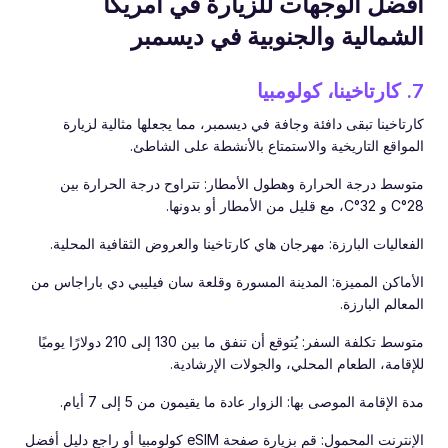
أفضل الوجهات للزيارة في أمريكا
الشمالية والجنوبية في ديسمبر
7. كارتاخينا، كولومبيا
كارتاخينا تبقى دافئة وجافة في ديسمبر، مما يجعلها مثالية لزيارة
المواقع التاريخية والاستمتاع بالأنشطة على الشاطئ.
متوسط درجة الحرارة وهطول الأمطار: تتراوح درجة الحرارة بين
28°C و 32°C، مع قليل من الأمطار أو بدونها.
الفعاليات البارزة: مهرجان هاي كارتاخينا والعروض الثقافية المحلية.
الأماكن المميزة: المدينة المسورة وقلعة سان فيليبي دي باراجاس من
المعالم البارزة.
متوسط تكلفة السفر: يُتوقع أن تنفق ما بين 130 إلى 210 دولارًا يوميًا
للإقامة، الطعام المحلي، والجولات الإرشادية.
مدة الإقامة الموصى بها: الزوار عادة ما يقيمون من 5 إلى 7 أيام.
الإنترنت المحمول: قم بزيارة صفحة eSIM كولومبيا أو راجع دليل أفضل