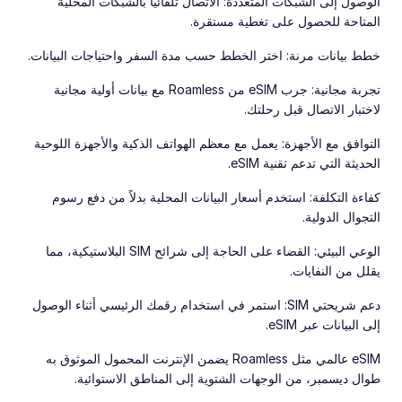
الوصول إلى الشبكات المتعددة: الاتصال تلقائيًا بالشبكات المحلية
المتاحة للحصول على تغطية مستقرة.
خطط بيانات مرنة: اختر الخطط حسب مدة السفر واحتياجات البيانات.
تجربة مجانية: جرب eSIM من Roamless مع بيانات أولية مجانية
لاختبار الاتصال قبل رحلتك.
التوافق مع الأجهزة: يعمل مع معظم الهواتف الذكية والأجهزة اللوحية
الحديثة التي تدعم تقنية eSIM.
كفاءة التكلفة: استخدم أسعار البيانات المحلية بدلاً من دفع رسوم
التجوال الدولية.
الوعي البيئي: القضاء على الحاجة إلى شرائح SIM البلاستيكية، مما
يقلل من النفايات.
دعم شريحتي SIM: استمر في استخدام رقمك الرئيسي أثناء الوصول
إلى البيانات عبر eSIM.
‏eSIM عالمي مثل Roamless يضمن الإنترنت المحمول الموثوق به
طوال ديسمبر، من الوجهات الشتوية إلى المناطق الاستوائية.