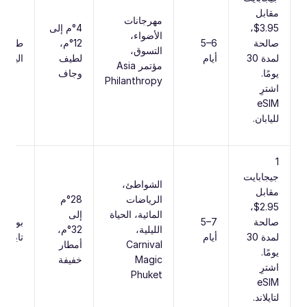
مقابل
مهرجانات
‎$3.95‎،
‎4‎°م إلى
الأضواء،
صالحة
‎5–6‎
‎12‎°م،
طوكيو
التسوق،
لمدة ‎30‎
أيام
لطيف
اليابان
مؤتمر Asia
يومًا.
وجاف
Philanthropy
اشترِ
eSIM
لليابان.
‎1‎
جيجابايت
الشواطئ،
مقابل
الرياضات
‎28‎°م
‎$2.95‎،
المائية، الحياة
إلى
صالحة
‎5–7‎
بوكيت
الليلية،
‎32‎°م،
لمدة ‎30‎
أيام
تايلاند
Carnival
أمطار
يومًا.
Magic
خفيفة
اشترِ
Phuket
eSIM
لتايلاند.