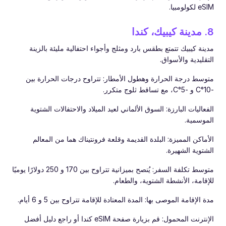
eSIM لكولومبيا.
8. مدينة كيبيك، كندا
مدينة كيبيك تتمتع بطقس بارد ومثلج وأجواء احتفالية مليئة بالزينة
التقليدية والأسواق.
متوسط درجة الحرارة وهطول الأمطار: تتراوح درجات الحرارة بين
-10°C و -5°C، مع تساقط ثلوج متكرر.
الفعاليات البارزة: السوق الألماني لعيد الميلاد والاحتفالات الشتوية
الموسمية.
الأماكن المميزة: البلدة القديمة وقلعة فرونتيناك هما من المعالم
الشتوية الشهيرة.
متوسط تكلفة السفر: يُنصح بميزانية تتراوح بين 170 و 250 دولارًا يوميًا
للإقامة، الأنشطة الشتوية، والطعام.
مدة الإقامة الموصى بها: المدة المعتادة للإقامة تتراوح بين 5 و 6 أيام.
الإنترنت المحمول: قم بزيارة صفحة eSIM كندا أو راجع دليل أفضل