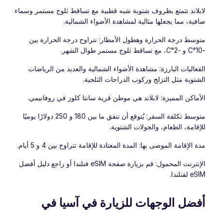
لابلاند تتمتع بظروف شتوية شبه قطبية مع تساقط ثلوج مستمر وسماء
صافية، مما يجعلها مثالية لمشاهدة الأضواء الشمالية.
متوسط درجة الحرارة وهطول الأمطار: تتراوح درجة الحرارة بين
-10°C و -2°C، مع تساقط ثلوج مستمر طوال الشهر.
الفعاليات البارزة: مشاهدة الأضواء الشمالية والعديد من الرياضات
الشتوية مثل التزلج وركوب الدراجات الثلجية.
الأماكن المميزة: لابلاند هي موطن قرية سانتا كلوز في روفانيمي.
متوسط تكلفة السفر: يُتوقع أن تنفق ما بين 180 و 250 دولارًا يوميًا
للإقامة، الطعام، والجولات الشتوية.
مدة الإقامة الموصى بها: المدة المعتادة للإقامة تتراوح بين 4 و 5 أيام.
الإنترنت المحمول: قم بزيارة صفحة eSIM فنلندا أو راجع دليل أفضل
eSIM لفنلندا.
أفضل الوجهات للزيارة في آسيا في