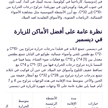
في إندونيسيا، كارتاخينا في كولومبيا، مدينة كيبيك في كندا، كيب تاون
في جنوب أفريقيا، وكوينزتاون في نيوزيلندا. تتراوح درجات الحرارة من
-10°C إلى 32°C، مع أبرز الأنشطة الموسمية مثل مشاهدة الأضواء
الشمالية، الرياضات الشتوية، والأسواق التقليدية لعيد الميلاد.
نظرة عامة على أفضل الأماكن للزيارة
في ديسمبر
في ديسمبر، تتمتع لابلاند في فنلندا بدرجات حرارة تتراوح بين -10°C و
-2°C مع طقس ثلجي وأضواء شمالية. طوكيو في اليابان تتمتع بطقس
معتدل بين [1] 4°C و 12°C مع فعاليات ضوء الشتاء، بينما فيينا في
النمسا باردة تتراوح درجات الحرارة فيها بين [2] -1°C و 4°C مع
تساقط خفيف للثلوج وأسواق عيد الميلاد. في حين أن فوكيت في تايلاند
تتمتع بدرجات حرارة تتراوح بين 28°C و 32°C مع أمطار خفيفة بين
الحين والآخر. متوسط مدة الإقامة في هذه الوجهات يتراوح بين 4 و 7
أيام. فيما يلي نظرة عامة على 10 وجهات شهيرة للزيارة في ديسمبر:
مدة
الأنشطة
متوسط
خيارات
الإقامة
الرئيسية
الحرارة
الوجهة