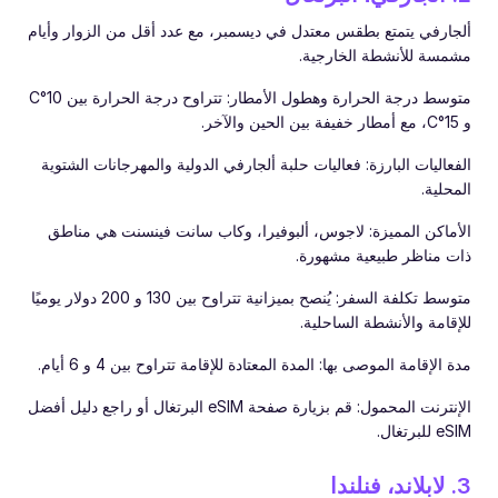
ألجارفي يتمتع بطقس معتدل في ديسمبر، مع عدد أقل من الزوار وأيام
مشمسة للأنشطة الخارجية.
متوسط درجة الحرارة وهطول الأمطار: تتراوح درجة الحرارة بين 10°C
و 15°C، مع أمطار خفيفة بين الحين والآخر.
الفعاليات البارزة: فعاليات حلبة ألجارفي الدولية والمهرجانات الشتوية
المحلية.
الأماكن المميزة: لاجوس، ألبوفيرا، وكاب سانت فينسنت هي مناطق
ذات مناظر طبيعية مشهورة.
متوسط تكلفة السفر: يُنصح بميزانية تتراوح بين 130 و 200 دولار يوميًا
للإقامة والأنشطة الساحلية.
مدة الإقامة الموصى بها: المدة المعتادة للإقامة تتراوح بين 4 و 6 أيام.
الإنترنت المحمول: قم بزيارة صفحة eSIM البرتغال أو راجع دليل أفضل
eSIM للبرتغال.
3. لابلاند، فنلندا