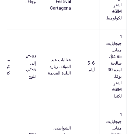
Festival
وجاف
اشترِ
Cartagena
eSIM
لكولومبيا.
‎1‎
جيجابايت
مقابل
‎$4.95‎،
‎-10‎°م
فعاليات عيد
مدينة
صالحة
‎5–6‎
إلى
الميلاد، زيارة
كيبيك،
لمدة ‎30‎
أيام
‎-5‎°م،
البلدة القديمة
كندا
يومًا.
ثلوج
اشترِ
eSIM
لكندا.
‎1‎
جيجابايت
مقابل
الشواطئ،