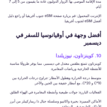
مدة الإقامة الموصى بها: الزوار الدوليون عادة ما يقيمون من 5 إلى 7
أيام.
الإنترنت المحمول: قم بزيارة صفحة eSIM جنوب أفريقيا أو راجع دليل
أفضل eSIM لجنوب أفريقيا.
أفضل وجهة في أوقيانوسيا للسفر في
ديسمبر
10. كوينزتاون، نيوزيلندا
كوينزتاون تتمتع بطقس معتدل في ديسمبر، مما يوفر ظروفًا مناسبة
للأنشطة الخارجية ورياضات المغامرة.
متوسط درجة الحرارة وهطول الأمطار: تتراوح درجات الحرارة بين
10°C و 20°C، مع أمطار خفيفة بين الحين والآخر.
الفعاليات البارزة: جولات طبيعية وأنشطة المغامرة في الهواء الطلق.
الأماكن المميزة: بحيرة واكاتيبو وسلسلة جبال ذا ريماركيبلز من أبرز
الأماكن الطبيعية في المنطقة.