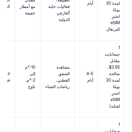
لمدة ‎30‎
أيام
فعاليات حلبة
مع أمطار
البرتغا
يومًا.
ألغارفي
خفيفة
اشترِ
الدولية
eSIM
للبرتغال.
‎1‎
جيجابايت
مقابل
‎$3.95‎،
مشاهدة
‎-10‎°م
صالحة
‎4–5‎
الشفق
إلى
لابلاند،
لمدة ‎30‎
أيام
القطبي،
‎-2‎°م،
فنلندا
يومًا.
رياضات الشتاء
ثلوج
اشترِ
eSIM
لفنلندا.
‎1‎
جيجابايت