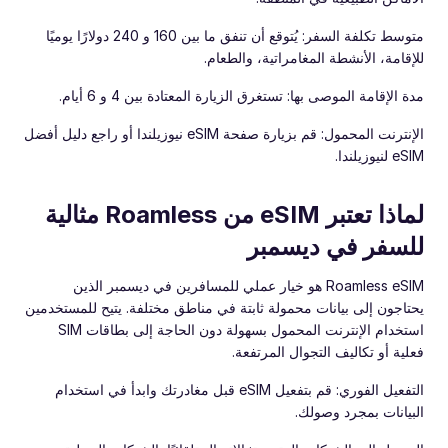
متوسط تكلفة السفر: يُتوقع أن تنفق ما بين 160 و 240 دولارًا يوميًا
للإقامة، الأنشطة المغامراتية، والطعام.
مدة الإقامة الموصى بها: تستغرق الزيارة المعتادة بين 4 و 6 أيام.
الإنترنت المحمول: قم بزيارة صفحة eSIM نيوزيلندا أو راجع دليل أفضل
eSIM لنيوزيلندا.
لماذا تعتبر eSIM من Roamless مثالية
للسفر في ديسمبر
‏Roamless eSIM هو خيار عملي للمسافرين في ديسمبر الذين
يحتاجون إلى بيانات محمولة ثابتة في مناطق مختلفة. يتيح للمستخدمين
استخدام الإنترنت المحمول بسهولة دون الحاجة إلى بطاقات SIM
فعلية أو تكاليف التجوال المرتفعة.
التفعيل الفوري: قم بتفعيل eSIM قبل مغادرتك وابدأ في استخدام
البيانات بمجرد وصولك.