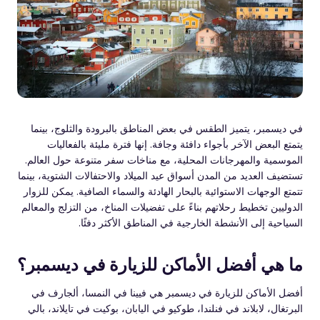
في ديسمبر، يتميز الطقس في بعض المناطق بالبرودة والثلوج، بينما
يتمتع البعض الآخر بأجواء دافئة وجافة. إنها فترة مليئة بالفعاليات
الموسمية والمهرجانات المحلية، مع مناخات سفر متنوعة حول العالم.
تستضيف العديد من المدن أسواق عيد الميلاد والاحتفالات الشتوية، بينما
تتمتع الوجهات الاستوائية بالبحار الهادئة والسماء الصافية. يمكن للزوار
الدوليين تخطيط رحلاتهم بناءً على تفضيلات المناخ، من التزلج والمعالم
السياحية إلى الأنشطة الخارجية في المناطق الأكثر دفئًا.
ما هي أفضل الأماكن للزيارة في ديسمبر؟
أفضل الأماكن للزيارة في ديسمبر هي فيينا في النمسا، ألجارف في
البرتغال، لابلاند في فنلندا، طوكيو في اليابان، بوكيت في تايلاند، بالي