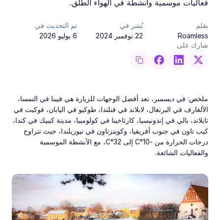
فعاليات موسمية وأنشطة في الهواء الطلق.
بقلم
نُشر في
تم التحديث في
Roamless
22 نوفمبر 2024
6 يوليو 2026
شارك على
ملخص: في ديسمبر، تعد أفضل الوجهات للزيارة هي فيينا في النمسا،
الألغارف في البرتغال، لابلاند في فنلندا، طوكيو في اليابان، فوكيت في
تايلاند، بالي في إندونيسيا، كارتاخينا في كولومبيا، مدينة كيبيك في كندا،
كيب تاون في جنوب أفريقيا، وكوينزتاون في نيوزيلندا، حيث تتراوح
درجات الحرارة من -10°C إلى 32°C، مع الأنشطة الموسمية
والفعاليات الشائعة.