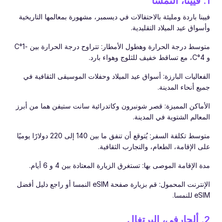
1. فيينا، النمسا
فيينا باردة ومليئة بالاحتفالات في ديسمبر، مشهورة بمعالمها التاريخية
وأسواق عيد الميلاد التقليدية.
متوسط درجة الحرارة وهطول الأمطار: تتراوح درجة الحرارة بين -1°C
و 4°C، مع تساقط خفيف للثلوج وهواء بارد.
الفعاليات البارزة: أسواق عيد الميلاد وحفلات الموسيقى الثقافية في
جميع أنحاء المدينة.
الأماكن المميزة: قصر شونبرون وكاتدرائية سانت ستيفن هما من أبرز
المعالم الشتوية في المدينة.
متوسط تكلفة السفر: يُتوقع أن تنفق ما بين 140 إلى 220 دولارًا يوميًا
على الإقامة، الطعام، والتجارب الثقافية.
مدة الإقامة الموصى بها: تستغرق الزيارة المعتادة بين 4 و 6 أيام.
الإنترنت المحمول: قم بزيارة صفحة eSIM النمسا أو راجع دليل أفضل
eSIM للنمسا.
2. ألجارفي، البرتغال