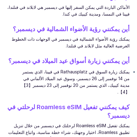
الأماكن الباردة التي يمكن السفر إليها في ديسمبر هي لابلاند في فنلندا،
فيينا في النمسا، ومدينة كيبيك في كندا.
أين يمكنني رؤية الأضواء الشمالية في ديسمبر؟
يمكنك رؤية الأضواء الشمالية في ديسمبر في الوجهات ذات الخطوط
العرضية العالية مثل لابلاند في فنلندا.
أين يمكنني زيارة أسواق عيد الميلاد في ديسمبر؟
يمكنك زيارة السوق في Rathausplatz في فيينا، الذي يستمر
من 14 نوفمبر إلى 26 ديسمبر، وسوق عيد الميلاد الألماني في
مدينة كيبيك، الذي يستمر من 20 نوفمبر إلى 23 ديسمبر【3】
【4】.
كيف يمكنني تفعيل Roamless eSIM لرحلتي في
ديسمبر؟
يمكنك تفعيل Roamless eSIM لرحلتك في ديسمبر من خلال تنزيل
تطبيق Roamless، اختيار وجهتك، شراء خطة مناسبة، واتباع التعليمات