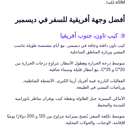
eSIM لكندا.
أفضل وجهة أفريقية للسفر في ديسمبر
9. كيب تاون، جنوب أفريقيا
كيب تاون دافئة وجافة في ديسمبر، مع أيام مشمسة طويلة تناسب
المشي وزيارة المناطق الساحلية.
متوسط درجة الحرارة وهطول الأمطار: تتراوح درجات الحرارة بين
20°C و 25°C، مع أمطار قليلة وسماء صافية.
الفعاليات البارزة: قمة أفريك أرينا الكبرى، الأنشطة الشاطئية،
ورياضات المشي في الطبيعة.
الأماكن المميزة: جبل الطاولة ونقطة كيب يوفران مناظر بانورامية
للمدينة والمحيط.
متوسط تكلفة السفر: يُنصح بميزانية تتراوح بين 120 و 200 دولارًا يوميًا
للإقامة، الوجبات، والجولات المحلية.