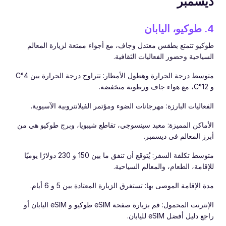
ديسمبر
4. طوكيو، اليابان
طوكيو تتمتع بطقس معتدل وجاف، مع أجواء ممتعة لزيارة المعالم
السياحية وحضور الفعاليات الثقافية.
متوسط درجة الحرارة وهطول الأمطار: تتراوح درجة الحرارة بين 4°C
و 12°C، مع هواء جاف ورطوبة منخفضة.
الفعاليات البارزة: مهرجانات الضوء ومؤتمر الفيلانتروبية الآسيوية.
الأماكن المميزة: معبد سينسوجي، تقاطع شيبويا، وبرج طوكيو هي من
أبرز المعالم في ديسمبر.
متوسط تكلفة السفر: يُتوقع أن تنفق ما بين 150 و 230 دولارًا يوميًا
للإقامة، الطعام، والمعالم السياحية.
مدة الإقامة الموصى بها: تستغرق الزيارة المعتادة بين 5 و 6 أيام.
الإنترنت المحمول: قم بزيارة صفحة eSIM طوكيو و eSIM اليابان أو
راجع دليل أفضل eSIM لليابان.