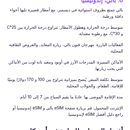
6. بالي، إندونيسيا
بالي تتمتع بظروف استوائية في ديسمبر، مع أمطار قصيرة تليها أجواء
دافئة ورطبة.
متوسط درجة الحرارة وهطول الأمطار: تتراوح درجة الحرارة بين 25°C
و 30°C، مع رطوبة معتدلة.
الفعاليات البارزة: مهرجان فنون بالي، زيارة المعابد، والعروض الثقافية
المحلية.
الأماكن المميزة: المدرجات الأرز في أوبود ومعبد تانه لوت من الأماكن
التي يجب زيارتها.
متوسط تكلفة السفر: يُنصح بميزانية تتراوح بين 100 و 170 دولارًا يوميًا
للإقامة، الطعام، والجولات المحلية.
مدة الإقامة الموصى بها: عادةً ما يقيم السياح من 7 إلى 10 أيام.
الإنترنت المحمول: قم بزيارة صفحة eSIM بالي و eSIM إندونيسيا أو
راجع دليل أفضل eSIM لإندونيسيا.