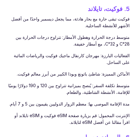
5. فوكيت، تايلاند
فوكيت تبقى حارة مع بحار هادئة، مما يجعل ديسمبر واحدًا من أفضل
الأشهر للأنشطة الساحلية.
متوسط درجة الحرارة وهطول الأمطار: تتراوح درجات الحرارة بين
28°C و 32°C، مع أمطار خفيفة.
الفعاليات البارزة: مهرجان كارنفال ماجيك فوكيت والرياضات المائية
على الساحل.
الأماكن المميزة: شاطئ باتونغ وبوذا الكبير من أبرز معالم فوكيت.
متوسط تكلفة السفر: يُنصح بميزانية تتراوح بين 120 و 190 دولارًا يوميًا
للإقامة، الأنشطة الشاطئية، والطعام.
مدة الإقامة الموصى بها: معظم الزوار الدوليين يقيمون بين 5 و 7 أيام.
الإنترنت المحمول: قم بزيارة صفحة eSIM فوكيت و eSIM تايلاند أو
اقرأ مقالنا عن أفضل eSIM لتايلاند.