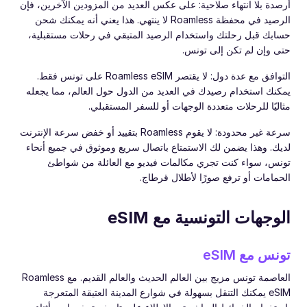
أرصدة بلا انتهاء صلاحية: على عكس العديد من المزودين الآخرين، فإن
الرصيد في محفظة Roamless لا ينتهي. هذا يعني أنه يمكنك شحن
حسابك قبل رحلتك واستخدام الرصيد المتبقي في رحلات مستقبلية،
حتى وإن لم تكن إلى تونس.
التوافق مع عدة دول: لا يقتصر Roamless eSIM على تونس فقط.
يمكنك استخدام رصيدك في العديد من الدول حول العالم، مما يجعله
مثاليًا للرحلات متعددة الوجهات أو للسفر المستقبلي.
سرعة غير محدودة: لا يقوم Roamless بتقييد أو خفض سرعة الإنترنت
لديك. وهذا يضمن لك الاستمتاع باتصال سريع وموثوق في جميع أنحاء
تونس، سواء كنت تجري مكالمات فيديو مع العائلة من شواطئ
الحمامات أو ترفع صورًا لأطلال قرطاج.
الوجهات التونسية مع eSIM
تونس مع eSIM
العاصمة تونس مزيج بين العالم الحديث والعالم القديم. مع Roamless
eSIM يمكنك التنقل بسهولة في شوارع المدينة العتيقة المتعرجة