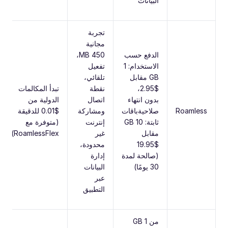
البيانات
تجربة
مجانية
الدفع حسب
450 MB،
الاستخدام: 1
تفعيل
GB مقابل
تلقائي،
$2.95،
نقطة
تبدأ المكالمات
بدون انتهاء
اتصال
الدولية من
Roamless
صلاحيةباقات
ومشاركة
$0.01 للدقيقة
ثابتة: 10 GB
إنترنت
(متوفرة مع
مقابل
غير
RoamlessFlex)
$19.95
محدودة،
(صالحة لمدة
إدارة
30 يومًا)
البيانات
عبر
التطبيق
من 1 GB