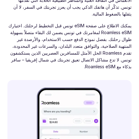
الانغماس في الثقافة الغنية والمناظر الطبيعية الخلابة التي تقدمها
تونس. تذكّر أن هاتفك الذكي يجب أن يعزز تجربتك في السفر، لا أن
يثقلها بالضغوط المالية.
يمكنك الاطلاع على صفحة eSIM تونس قبل التخطيط لرحلتك. اختيارك
Roamless eSIM لمغامرتك في تونس يضمن لك البقاء متصلاً بسهولة
طوال رحلتك. بفضل نموذج الدفع حسب الاستخدام، والأرصدة غير
المنتهية الصلاحية، والتوافق متعدد البلدان، والسرعات غير المحدودة،
تقدم Roamless الحل الأمثل للمسافرين العصريين الذين يستكشفون
تونس. لا تدع مشاكل الاتصال تعيق تجربتك في شمال إفريقيا – سافر
بذكاء مع Roamless eSIM.