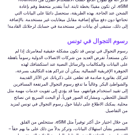
eSIM، لن تكون مقيدًا بخطة ثابتة. ابدأ بتقدير متحفظ وقم بإعادة
الشحن عند الحاجة. بهذه الطريقة، ستحصل دائمًا على البيانات التي
تحتاجها دون دفع مبالغ إضافية مقابل ميغابايت غير مستخدمة. بالإضافة
إلى ذلك، ستبقى أي بيانات غير مستخدمة في حسابك لرحلاتك القادمة!
رسوم التجوال في تونس
رسوم التجوال في تونس قد تكون مشكلة حقيقية لمغامرتك إذا لم
تكن مستعداً. تفرض العديد من شركات الاتصالات الدولية رسوماً باهظة
على البيانات والمكالمات والرسائل النصية عند استكشافك لهذه
الجوهرة الإفريقية الشمالية. يمكن أن تتراكم هذه التكاليف بسرعة،
لتتركك بفاتورة صادمة قد تطغى على ذكرياتك عن الآثار القديمة
والشواطئ البكر. وغالباً ما تدفع رسوم التجوال المرتفعة المسافرين
إلى تقييد استخدام هواتفهم، مما قد يؤدي إلى تفويت خدمات مهمة مثل
التنقل اللحظي، ومشاركة الصور فورياً، أو البحث السريع عن نصائح
محلية. يمكنك الاطلاع على دليلنا حول رسوم التجوال في تونس لمزيد
من التفاصيل.
من خلال اختيار حل أكثر توفيراً مثل eSIM، ستتخلص من القلق
المستمر بشأن استهلاك البيانات، وتركز بدلاً من ذلك على ما يهم حقاً –