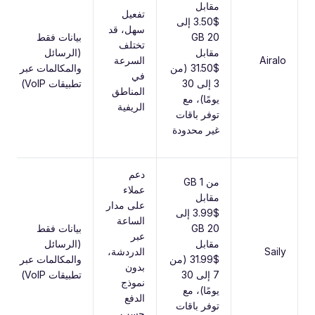
مقابل
تفعيل
$3.50 إلى
سهل، قد
20 GB
بيانات فقط
تختلف
مقابل
(الرسائل
Airalo
السرعة
$31.50 (من
والمكالمات عبر
في
3 إلى 30
تطبيقات VoIP)
المناطق
يومًا)، مع
الريفية
توفر باقات
غير محدودة
دعم
من 1 GB
عملاء
مقابل
على مدار
$3.99 إلى
الساعة
20 GB
بيانات فقط
عبر
مقابل
(الرسائل
Saily
الدردشة،
$31.99 (من
والمكالمات عبر
بدون
7 إلى 30
تطبيقات VoIP)
نموذج
يومًا)، مع
الدفع
توفر باقات
حسب