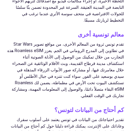
اللحظة الأخيرة، أو إجراء مكالمات فيديو مع أصدقائك لتريهم الأجواء
النابضة في المدينة العتيقة. السرعة غير المحدودة تضمن بثًا سلسًا
للجولات الافتراضية في متحف سوسة الأثري عندما ترغب في
التخطيط لزيارتك مسبقًا.
معالم تونسية أخرى
تقدم تونس ثروة من المعالم الأخرى، من مواقع تصوير Star Wars
في تطاوين إلى المدرج الروماني في الجم. يعزز Roamless eSIM هذه
التجارب من خلال تمكينك من الوصول إلى الأدلة الصوتية أثناء
استكشاف مدينة قرطاج القديمة، وبث الأفلام الوثائقية عن الصحراء
خلال مغامرتك فيها، أو مشاركة صور الأبواب الزرقاء المذهلة في
سيدي بوسعيد على الفور. سواء كنت تتنزه في جبال الأطلس أو
تستكشف البيوت تحت الأرض في مطماطة، يضمن لك Roamless
eSIM البقاء متصلاً دائمًا، والوصول إلى المعلومات المهمة، ومشاركة
تجاربك في الوقت الفعلي.
كم أحتاج من البيانات لتونس؟
تقدير احتياجاتك من البيانات في تونس يعتمد على أسلوب سفرك
وعاداتك على الإنترنت. يمكنك قراءة دليلنا حول كم أحتاج من البيانات