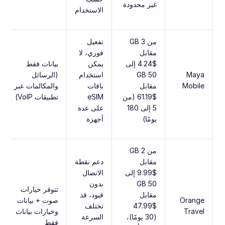
غير محدودة
الاستخدام
من 3 GB
تفعيل
مقابل
فوري، لا
$4.24 إلى
يمكن
بيانات فقط
Maya
50 GB
استخدام
(الرسائل
Mobile
مقابل
باقات
والمكالمات عبر
$61.19 (من
eSIM
تطبيقات VoIP)
5 إلى 180
على عدة
يومًا)
أجهزة
من 2 GB
مقابل
دعم نقطة
$9.99 إلى
الاتصال
50 GB
بدون
تتوفر خيارات
مقابل
قيود، قد
Orange
صوت + بيانات
$47.99
تختلف
Travel
وخيارات بيانات
(30 يومًا)،
السرعة
فقط