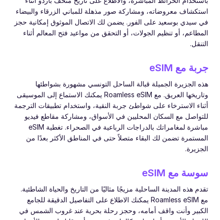
باستخدام الخرائط المباشرة، والاطلاع على تاريخ متحف باردو أثناء
استكشاف معروضاته، ومشاركة صور مذهلة للمباني الزرقاء والبيضاء
في سيدي بوسعيد على الفور. يضمن لك الاتصال الموثوق إمكانية حجز
المطاعم، أو تنظيم الجولات، أو التحقق من مواعيد فتح المعالم أثناء
التنقل.
جربة مع eSIM
هذه الجزيرة الجميلة قبالة الساحل التونسي مشهورة بشواطئها
وتاريخها العريق. مع Roamless eSIM يمكنك الاستماع إلى الموسيقى
أثناء الاسترخاء على شواطئ جربة النقية، واستخدام تطبيقات الترجمة
للتواصل مع السكان المحليين في الأسواق، ومشاركة مقاطع فيديو
مباشرة لمغامراتك بالدراجات الرباعية في الصحراء. تغطية eSIM
المستمرة تضمن لك البقاء متصلاً حتى في المناطق الأكثر بعدًا من
الجزيرة.
سوسة مع eSIM
تقدم هذه المدينة الساحلية مزيجًا مثاليًا من التاريخ والحياة الشاطئية.
مع Roamless eSIM يمكنك الاطلاع على التفاصيل الدقيقة للجامع
الكبير وأنت واقف أمامه، وحجز رحلة بحرية عند غروب الشمس في