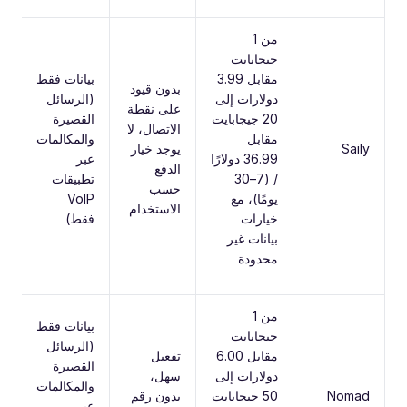
من 1
جيجابايت
مقابل 3.99
بيانات فقط
بدون قيود
دولارات إلى
(الرسائل
م
على نقطة
20 جيجابايت
القصيرة
ش
الاتصال، لا
مقابل
والمكالمات
م
Saily
يوجد خيار
36.99 دولارًا
عبر
ف
الدفع
/ (7–30
تطبيقات
ها
حسب
يومًا)، مع
VoIP
حت
الاستخدام
خيارات
فقط)
بيانات غير
محدودة
من 1
بيانات فقط
جيجابايت
(الرسائل
مقابل 6.00
تفعيل
القصيرة
دولارات إلى
سهل،
n،
والمكالمات
Nomad
50 جيجابايت
بدون رقم
عبر