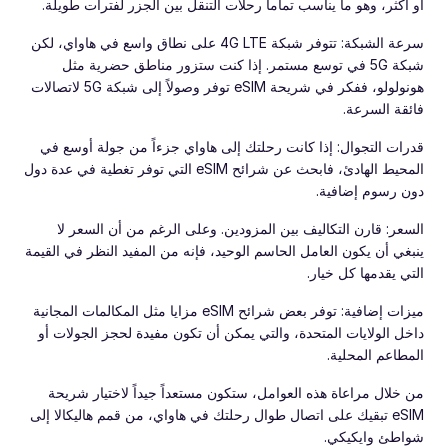
أو أكثر، وهو ما يناسب تماماً رحلات التنقل بين الجزر لفترات طويلة.
سرعة الشبكة: تتوفر شبكة 4G LTE على نطاق واسع في هاواي، لكن
شبكة 5G في توسع مستمر. إذا كنت ستزور مناطق حضرية مثل
هونولولو، ففكر في شريحة eSIM توفر وصولاً إلى شبكة 5G لاتصالات
فائقة السرعة.
قدرات التجوال: إذا كانت رحلتك إلى هاواي جزءاً من جولة أوسع في
المحيط الهادئ، فابحث عن شرائح eSIM التي توفر تغطية في عدة دول
دون رسوم إضافية.
السعر: قارن التكاليف بين المزودين. وعلى الرغم من أن السعر لا
ينبغي أن يكون العامل الحاسم الوحيد، فإنه من المفيد النظر في القيمة
التي يقدمها كل خيار.
ميزات إضافية: توفر بعض شرائح eSIM مزايا مثل المكالمات المجانية
داخل الولايات المتحدة، والتي يمكن أن تكون مفيدة لحجز الجولات أو
المطاعم المحلية.
من خلال مراعاة هذه العوامل، ستكون مستعداً جيداً لاختيار شريحة
eSIM تبقيك على اتصال طوال رحلتك في هاواي، من قمم هاليكالا إلى
شواطئ وايكيكي.