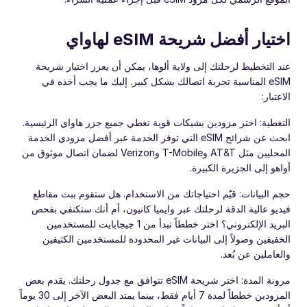
اختيار أفضل شريحة eSIM لهاواي
عند التخطيط لرحلتك إلى ولاية ألوها، يمكن أن يعزز اختيار شريحة
eSIM المناسبة تجربة اتصالك بشكل كبير. إليك ما يجب أخذه في
الاعتبار:
التغطية: اختر مزودين بشبكات قوية تغطي جميع جزر هاواي الرئيسية.
ابحث عن شرائح eSIM التي توفر الخدمة عبر أفضل مزودي الخدمة
المحليين مثل AT&T وT-Mobile وVerizon لضمان اتصال موثوق من
أواهو إلى الجزيرة الكبيرة.
حجم البيانات: قيّم احتياجاتك من الاستخدام. هل ستقوم ببث مقاطع
فيديو عالية الدقة لرحلتك عبر وايميا كانيون، أم أنك ستكتفي بفحص
البريد الإلكتروني؟ اختر خططاً تبدأ من 1 جيجابايت للمستخدمين
الخفيفين وصولاً إلى البيانات غير المحدودة للمستخدمين الكثيفين
والعاملين عن بُعد.
مرونة المدة: اختر شريحة eSIM تتوافق مع جدول رحلتك. يقدم بعض
المزودين خططاً لمدة 7 أيام فقط، بينما يمتد البعض الآخر إلى 30 يوماً