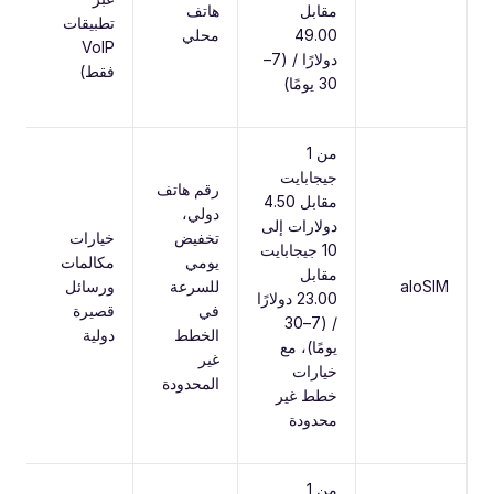
مقابل
هاتف
حت
تطبيقات
49.00
محلي
VoIP
دولارًا / (7–
فقط)
30 يومًا)
من 1
جيجابايت
رقم هاتف
مقابل 4.50
دولي،
دولارات إلى
تخفيض
خيارات
10 جيجابايت
،
يومي
مكالمات
مقابل
n
aloSIM
للسرعة
ورسائل
23.00 دولارًا
–
في
قصيرة
G
/ (7–30
الخطط
دولية
يومًا)، مع
غير
خيارات
المحدودة
خطط غير
محدودة
من 1