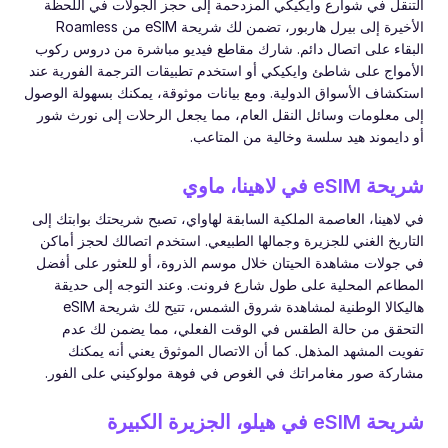
التنقل في شوارع وايكيكي المزدحمة إلى حجز الجولات في اللحظة
الأخيرة إلى بيرل هاربور، تضمن لك شريحة eSIM من Roamless
البقاء على اتصال دائم. شارك مقاطع فيديو مباشرة من دروس ركوب
الأمواج على شاطئ وايكيكي أو استخدم تطبيقات الترجمة الفورية عند
استكشاف الأسواق الدولية. ومع بيانات موثوقة، يمكنك بسهولة الوصول
إلى معلومات وسائل النقل العام، مما يجعل الرحلات إلى نورث شور
أو دايموند هيد سلسة وخالية من المتاعب.
شريحة eSIM في لاهينا، ماوي
في لاهينا، العاصمة الملكية السابقة لهاواي، تصبح شريحتك بوابتك إلى
التاريخ الغني للجزيرة وجمالها الطبيعي. استخدم اتصالك لحجز أماكن
في جولات مشاهدة الحيتان خلال موسم الذروة، أو للعثور على أفضل
المطاعم المحلية على طول شارع فرونت. وعند التوجه إلى حديقة
هاليكالا الوطنية لمشاهدة شروق الشمس، تتيح لك شريحة eSIM
التحقق من حالة الطقس في الوقت الفعلي، مما يضمن لك عدم
تفويت المشهد المذهل. كما أن الاتصال الموثوق يعني أنه يمكنك
مشاركة صور مغامراتك في الغوص في فوهة مولوكيني على الفور.
شريحة eSIM في هيلو، الجزيرة الكبيرة