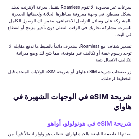
سرعات غير محدودة: لا تقوم Roamless بتقليل سرعة الإنترنت لديك
بشكل مصطنع. في وجهة معروفة بمناظرها الخلابة ولحظاتها الجديرة
بالمشاركة على وسائل التواصل الاجتماعي، يضمن لك الوصول الكامل
للسرعة مشاركة تجاربك في الوقت الفعلي دون تأخير مزعج أو انقطاع
في البث.
تسعير شفاف: مع Roamless، ستعرف دائماً بالضبط ما تدفع مقابله. لا
توجد رسوم خفية أو تكاليف غير متوقعة، مما يتيح لك وضع ميزانية
لتكاليف الاتصال بثقة.
زر صفحات شريحة eSIM هاواي أو شريحة eSIM الولايات المتحدة قبل
التخطيط لرحلتك.
شريحة eSIM في الوجهات الشهيرة في
هاواي
شريحة eSIM في هونولولو، أواهو
بصفتها العاصمة النابضة بالحياة لهاواي، تتطلب هونولولو اتصالاً قوياً. من