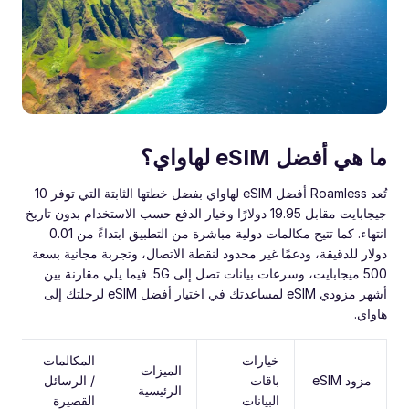
ما هي أفضل eSIM لهاواي؟
تُعد Roamless أفضل eSIM لهاواي بفضل خطتها الثابتة التي توفر 10
جيجابايت مقابل 19.95 دولارًا وخيار الدفع حسب الاستخدام بدون تاريخ
انتهاء. كما تتيح مكالمات دولية مباشرة من التطبيق ابتداءً من 0.01
دولار للدقيقة، ودعمًا غير محدود لنقطة الاتصال، وتجربة مجانية بسعة
500 ميجابايت، وسرعات بيانات تصل إلى 5G. فيما يلي مقارنة بين
أشهر مزودي eSIM لمساعدتك في اختيار أفضل eSIM لرحلتك إلى
هاواي.
خيارات
المكالمات
ش
الميزات
مزود eSIM
باقات
/ الرسائل
ال
الرئيسية
البيانات
القصيرة
وا