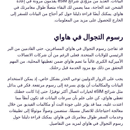
البيانات. العديد من مزوّدي شرائح eSIM يقدّمون مرونة في إعادة
الشحن عند الحاجة، مما يضمن لك البقاء متصلًا طوال مغامرتك في
هاواي. يمكنك أيضًا قراءة دليلنا حول كم أحتاج من البيانات للسفر إلى
الخارج للحصول على مزيد من المعلومات.
رسوم التجوال في هاواي
قد تفاجئ رسوم التجوال في هاواي المسافرين، حتى القادمين من البر
الرئيسي للولايات المتحدة. فعلى الرغم من أن شركات الاتصالات
الأميركية الكبرى غالباً ما تضم هاواي ضمن تغطيتها المحلية، من المهم
التحقق من ذلك مع مزود الخدمة قبل رحلتك.
يجب على الزوار الدوليين توخي الحذر بشكل خاص، إذ يمكن لاستخدام
البيانات والمكالمات أن يؤدي بسرعة إلى رسوم مرتفعة. فكر في بدائل
مثل شرائح eSIM لخيارات اتصال أكثر توفيرًا. حتى إذا كانت خطتك
تغطي هاواي، كن على علم بأن سرعات البيانات قد تكون أبطأ مما
اعتدت عليه، مما قد يؤثر على جودة البث أو مكالمات الفيديو. من خلال
معالجة احتياجاتك للاتصال مسبقًا، ستضمن وصولًا موثوقًا إلى تطبيقات
وخدمات السفر طوال مغامرتك في هاواي. يمكنك قراءة دليلنا حول
رسوم التجوال في هاواي لمزيد من التفاصيل.