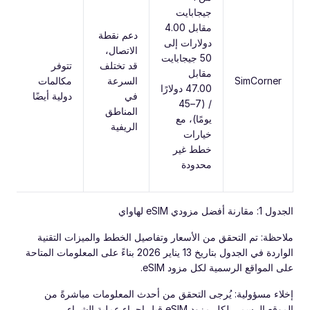
جيجابايت
مقابل 4.00
دعم نقطة
دولارات إلى
م
الاتصال،
50 جيجابايت
ش
قد تختلف
تتوفر
مقابل
م
SimCorner
السرعة
مكالمات
47.00 دولارًا
ف
في
دولية أيضًا
/ (7–45
ها
المناطق
يومًا)، مع
حت
الريفية
خيارات
خطط غير
محدودة
الجدول 1: مقارنة أفضل مزودي eSIM لهاواي
ملاحظة: تم التحقق من الأسعار وتفاصيل الخطط والميزات التقنية
الواردة في الجدول بتاريخ 13 يناير 2026 بناءً على المعلومات المتاحة
على المواقع الرسمية لكل مزود eSIM.
إخلاء مسؤولية: يُرجى التحقق من أحدث المعلومات مباشرةً من
الموقع الرسمي لكل مزود eSIM قبل إجراء عملية الشراء.