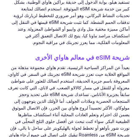
تستفيد هيلو، بوابة الدخول إلى حديقة براكين هاواي الوطنية، بشكل
كبير من خدمة شريحة eSIM الموثوقة. استخدم اتصالك لمتابعة
تحديثات النشاط البركاني، وهو أمر ضروري للتخطيط لزيارتك لرؤية
تدفقات الحمم النشطة. كما تثبت شريحة eSIM قيمتها في التنقل إلى
أماكن مميزة مخفية مثل وادي وايبيو أو الشواطئ المعزولة. وعند
استكشاف مراصد ماونا كيا، يتيح لك الاتصال التعمق أكثر في
المعلومات الفلكية، مما يعزز تجربتك في مراقبة النجوم.
شريحة eSIM في معالم هاواي الأخرى
بعيداً عن المراكز السياحية الرئيسية، تقدم هاواي مجموعة مذهلة من
المواقع الخلابة حيث تعزز شريحة eSIM تجربتك في السفر. في كاواي،
المعروفة باسم جزيرة الحديقة، استخدم اتصالك للعثور على شواطئ
معزولة أو للتنقل في مسار كالالاو الصعب. في لاناي، التي كانت تعرف
سابقاً بجزيرة الأناناس، تساعدك شريحة eSIM على تحديد وحجز
المنتجعات الحصرية وملاذات الجولف. أما لأولئك الذين يتوجهون إلى
مولوكاي، الأكثر تجسيداً لروح هاواي بين الجزر، فإن الاتصال الموثوق
يضمن لك احترام وتعلم العادات المحلية أثناء استكشاف مناظرها
الطبيعية البكر. سواء كنت تبحث عن أفضل حلوى الثلج المحلّى في
نورث شور بأواهو أو تخطط لجولة بالهليكوبتر على ساحل نا بالي، فإن
شريحة eSIM من Roamless تبقيك على اتصال في جميع أرجاء هاواي