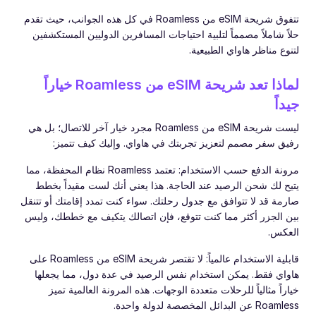
تتفوق شريحة eSIM من Roamless في كل هذه الجوانب، حيث تقدم
حلاً شاملاً مصمماً لتلبية احتياجات المسافرين الدوليين المستكشفين
لتنوع مناظر هاواي الطبيعية.
لماذا تعد شريحة eSIM من Roamless خياراً
جيداً
ليست شريحة eSIM من Roamless مجرد خيار آخر للاتصال؛ بل هي
رفيق سفر مصمم لتعزيز تجربتك في هاواي. وإليك كيف تتميز:
مرونة الدفع حسب الاستخدام: تعتمد Roamless نظام المحفظة، مما
يتيح لك شحن الرصيد عند الحاجة. هذا يعني أنك لست مقيداً بخطط
صارمة قد لا تتوافق مع جدول رحلتك. سواء كنت تمدد إقامتك أو تتنقل
بين الجزر أكثر مما كنت تتوقع، فإن اتصالك يتكيف مع خططك، وليس
العكس.
قابلية الاستخدام عالمياً: لا تقتصر شريحة eSIM من Roamless على
هاواي فقط. يمكن استخدام نفس الرصيد في عدة دول، مما يجعلها
خياراً مثالياً للرحلات متعددة الوجهات. هذه المرونة العالمية تميز
Roamless عن البدائل المخصصة لدولة واحدة.