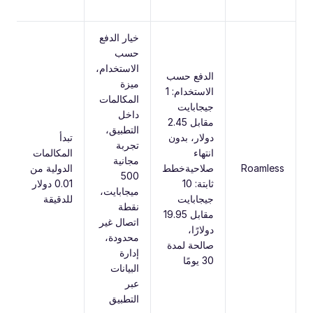
خيار الدفع
حسب
الاستخدام،
الدفع حسب
ميزة
الاستخدام: 1
المكالمات
-
جيجابايت
داخل
e
مقابل 2.45
التطبيق،
(
دولار، بدون
تبدأ
تجربة
انتهاء
المكالمات
مجانية
T
Roamless
صلاحيةخطط
الدولية من
500
(
ثابتة: 10
0.01 دولار
ميجابايت،
جيجابايت
للدقيقة
نقطة
ب
مقابل 19.95
اتصال غير
ح
دولارًا،
محدودة،
ل
صالحة لمدة
إدارة
30 يومًا
البيانات
عبر
التطبيق