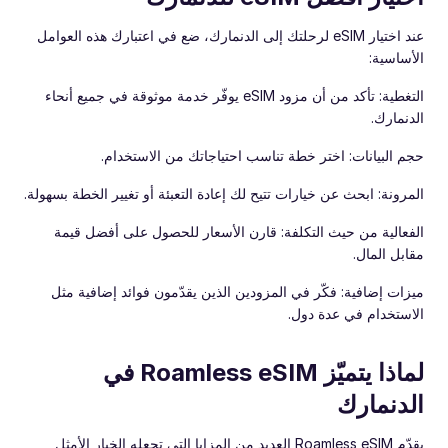
عند اختيار eSIM لرحلتك إلى الدنمارك، ضع في اعتبارك هذه العوامل
الأساسية:
التغطية: تأكد من أن مزود eSIM يوفّر خدمة موثوقة في جميع أنحاء
الدنمارك.
حجم البيانات: اختر خطة تناسب احتياجاتك من الاستخدام.
المرونة: ابحث عن خيارات تتيح لك إعادة التعبئة أو تغيير الخطة بسهولة.
الفعالية من حيث التكلفة: قارن الأسعار للحصول على أفضل قيمة
مقابل المال.
ميزات إضافية: فكّر في المزودين الذين يقدّمون فوائد إضافية مثل
الاستخدام في عدة دول.
لماذا يتميّز Roamless eSIM في
الدنمارك
يقدّم Roamless eSIM العديد من المزايا التي تجعله الخيار الأمثل