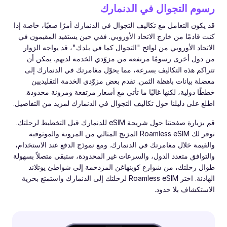
رسوم التجوال في الدنمارك
قد يكون التعامل مع تكاليف التجوال في الدنمارك أمرًا صعبًا، خاصة إذا
كنت قادمًا من خارج الاتحاد الأوروبي. ففي حين يستفيد المقيمون في
الاتحاد الأوروبي من لوائح "التجوال كما في بلدك"، قد يواجه الزوار
من دول أخرى رسومًا مرتفعة من مزوّدي الخدمة لديهم. يمكن أن
تتراكم هذه التكاليف بسرعة، مما يحوّل مغامرتك في الدنمارك إلى
معضلة بيانات باهظة الثمن. تقدم بعض مزوّدي الخدمة التقليديين
خططًا دولية، لكنها غالبًا ما تأتي مع أسعار مرتفعة ومرونة محدودة.
اطلع على دليلنا حول تكاليف التجوال في الدنمارك لمزيد من التفاصيل.
قم بزيارة صفحتنا حول شريحة eSIM للدنمارك قبل التخطيط لرحلتك.
توفر لك Roamless eSIM المزيج المثالي من المرونة والموثوقية
والقيمة خلال مغامرتك في الدنمارك. ومع نموذج الدفع عند الاستخدام،
والتوافق متعدد الدول، والسرعات غير المحدودة، ستبقى متصلاً بسهولة
طوال رحلتك، من شوارع كوبنهاغن المزدحمة إلى شواطئ يوتلاند
الهادئة. اختر Roamless eSIM لرحلتك إلى الدنمارك واستمتع بحرية
الاستكشاف بلا حدود.