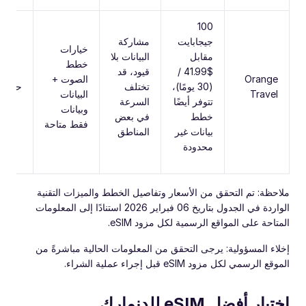
100
جيجابايت
مشاركة
خيارات
مقابل
البيانات بلا
خطط
$41.99 /
قيود، قد
Orange
الصوت +
(30 يومًا)،
تختلف
حتى 5G
Travel
البيانات
تتوفر أيضًا
السرعة
وبيانات
خطط
في بعض
فقط متاحة
بيانات غير
المناطق
محدودة
ملاحظة: تم التحقق من الأسعار وتفاصيل الخطط والميزات التقنية
الواردة في الجدول بتاريخ 06 فبراير 2026 استنادًا إلى المعلومات
المتاحة على المواقع الرسمية لكل مزود eSIM.
إخلاء المسؤولية: يرجى التحقق من المعلومات الحالية مباشرةً من
الموقع الرسمي لكل مزود eSIM قبل إجراء عملية الشراء.
اختيار أفضل eSIM للدنمارك