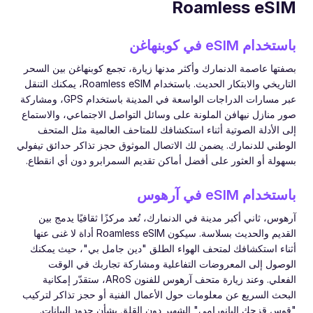
Roamless eSIM
باستخدام eSIM في كوبنهاغن
بصفتها عاصمة الدنمارك وأكثر مدنها زيارة، تجمع كوبنهاغن بين السحر
التاريخي والابتكار الحديث. باستخدام Roamless eSIM، يمكنك التنقل
عبر مسارات الدراجات الواسعة في المدينة باستخدام GPS، ومشاركة
صور منازل نيهافن الملونة على وسائل التواصل الاجتماعي، والاستماع
إلى الأدلة الصوتية أثناء استكشافك للمتاحف العالمية مثل المتحف
الوطني للدنمارك. يضمن لك الاتصال الموثوق حجز تذاكر حدائق تيفولي
بسهولة أو العثور على أفضل أماكن تقديم السمرابرو دون أي انقطاع.
باستخدام eSIM في آرهوس
آرهوس، ثاني أكبر مدينة في الدنمارك، تُعد مركزًا ثقافيًا يدمج بين
القديم والحديث بسلاسة. سيكون Roamless eSIM أداة لا غنى عنها
أثناء استكشافك لمتحف الهواء الطلق "دين جامل بي"، حيث يمكنك
الوصول إلى المعروضات التفاعلية ومشاركة تجاربك في الوقت
الفعلي. وعند زيارة متحف آرهوس للفنون ARoS، ستقدّر إمكانية
البحث السريع عن معلومات حول الأعمال الفنية أو حجز تذاكر لتركيب
"قوس قزحك البانورامي" الشهير دون القلق بشأن حدود البيانات.