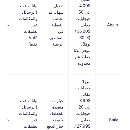
$4.00
تفعيل
بيانات فقط
إلى 50
سهل، قد
(الرسائل
جيجابايت
تختلف
والمكالمات
Airalo
مقابل
التغطية
عبر
حتى 5G
$35.00 /
في
تطبيقات
(3–30
المناطق
VoIP
يومًا)،
الريفية
فقط)
تتوفر أيضًا
خطط غير
محدودة
من 1
جيجابايت
مقابل
$3.99
خيارات
بيانات فقط
إلى 20
متعددة
(الرسائل
جيجابايت
للخطط،
والمكالمات
Saily
مقابل
لا يوجد
عبر
حتى 5G
$27.99 /
خيار الدفع
تطبيقات