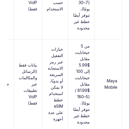
(7–30
حسب
VoIP
يومًا)،
الاستخدام
فقط)
تتوفر أيضًا
خطط غير
محدودة
من 5
خيارات
جيجابايت
التفعيل
مقابل
عبر رمز
$5.99
بيانات فقط
الاستجابة
إلى 100
(الرسائل
السريعة
جيجابايت
والمكالمات
Maya
أو يدويًا،
مقابل
عبر
حتى 5G
Mobile
لا يمكن
$81.99 /
تطبيقات
استخدام
VoIP
(5–180
خطط
يومًا)،
فقط)
eSIM
تتوفر أيضًا
على عدة
خطط غير
أجهزة
محدودة