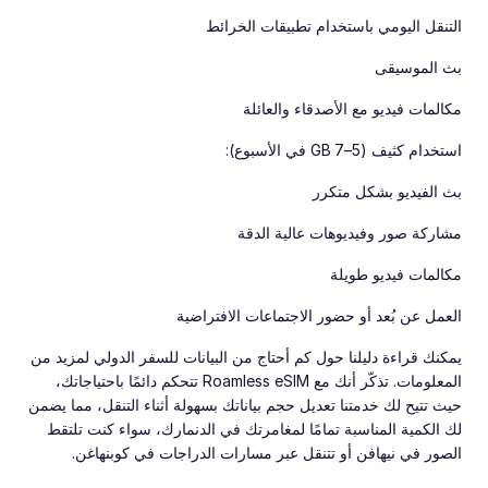
التنقل اليومي باستخدام تطبيقات الخرائط
بث الموسيقى
مكالمات فيديو مع الأصدقاء والعائلة
استخدام كثيف (5–7 GB في الأسبوع):
بث الفيديو بشكل متكرر
مشاركة صور وفيديوهات عالية الدقة
مكالمات فيديو طويلة
العمل عن بُعد أو حضور الاجتماعات الافتراضية
يمكنك قراءة دليلنا حول كم أحتاج من البيانات للسفر الدولي لمزيد من
المعلومات. تذكّر أنك مع Roamless eSIM تتحكم دائمًا باحتياجاتك،
حيث تتيح لك خدمتنا تعديل حجم بياناتك بسهولة أثناء التنقل، مما يضمن
لك الكمية المناسبة تمامًا لمغامرتك في الدنمارك، سواء كنت تلتقط
الصور في نيهافن أو تتنقل عبر مسارات الدراجات في كوبنهاغن.