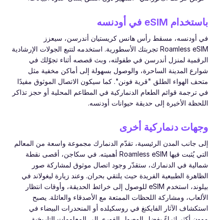
باستخدام eSIM في أودنسه
في أودنسه، مسقط رأس هانس كريستيان أندرسن، سيعزز
Roamless eSIM تجربتك الأسطورية. استخدمه لتتبع الجولات الإرشادية
الرقمية لمنزل أندرسن في طفولته، وبث قصصه أثناء تجوّلك في
شوارع المدينة الساحرة، والوصول بسهولة إلى أماكن مخفية مثل
متحف الهواء الطلق "قرية فونن". كما سيكون الاتصال الموثوق مفيدًا
في ترجمة قوائم الطعام الدنماركية في المطاعم المحلية أو حجز تذاكر
اللحظة الأخيرة إلى حديقة حيوانات أودنسه.
وجهات دنماركية أخرى
إلى جانب المدن الرئيسية، تقدّم الدنمارك مجموعة واسعة من المعالم
التي يُثبت فيها Roamless eSIM أهميته. في سكاجن، أقصى نقطة
شمالية في الدنمارك، ستقدّر وجود اتصال موثوق لمشاركة صور
الظاهرة الطبيعية الفريدة حيث يلتقي بحران. وعند زيارة ليغولاند في
بيلوند، استخدم eSIM للوصول إلى خرائط الحديقة، وأوقات انتظار
الألعاب، ومشاركة اللحظات الممتعة مع الأصدقاء والعائلة. يصبح
استكشاف الآثار الفايكنغ في روسكيلده أو المنحدرات البيضاء في
موون أكثر إثراءً بفضل الوصول الفوري إلى المعلومات التاريخية