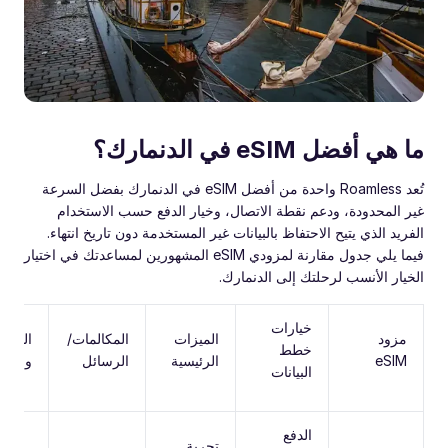
ما هي أفضل eSIM في الدنمارك؟
تُعد Roamless واحدة من أفضل eSIM في الدنمارك بفضل السرعة
غير المحدودة، ودعم نقطة الاتصال، وخيار الدفع حسب الاستخدام
الفريد الذي يتيح الاحتفاظ بالبيانات غير المستخدمة دون تاريخ انتهاء.
فيما يلي جدول مقارنة لمزودي eSIM المشهورين لمساعدتك في اختيار
الخيار الأنسب لرحلتك إلى الدنمارك.
خيارات
مزود
الميزات
المكالمات/
التغطي
خطط
eSIM
الرئيسية
الرسائل
والسر
البيانات
الدفع
تجربة