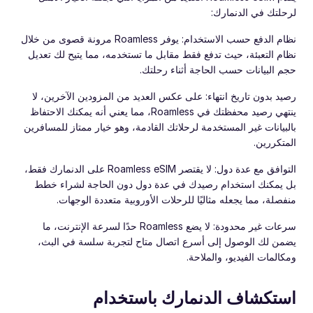
لرحلتك في الدنمارك:
نظام الدفع حسب الاستخدام: يوفر Roamless مرونة قصوى من خلال
نظام التعبئة، حيث تدفع فقط مقابل ما تستخدمه، مما يتيح لك تعديل
حجم البيانات حسب الحاجة أثناء رحلتك.
رصيد بدون تاريخ انتهاء: على عكس العديد من المزودين الآخرين، لا
ينتهي رصيد محفظتك في Roamless، مما يعني أنه يمكنك الاحتفاظ
بالبيانات غير المستخدمة لرحلاتك القادمة، وهو خيار ممتاز للمسافرين
المتكررين.
التوافق مع عدة دول: لا يقتصر Roamless eSIM على الدنمارك فقط،
بل يمكنك استخدام رصيدك في عدة دول دون الحاجة لشراء خطط
منفصلة، مما يجعله مثاليًا للرحلات الأوروبية متعددة الوجهات.
سرعات غير محدودة: لا يضع Roamless حدًا لسرعة الإنترنت، ما
يضمن لك الوصول إلى أسرع اتصال متاح لتجربة سلسة في البث،
ومكالمات الفيديو، والملاحة.
استكشاف الدنمارك باستخدام